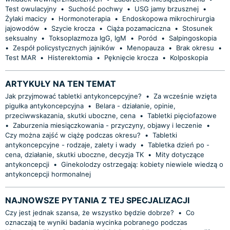
Test owulacyjny
•
Suchość pochwy
•
USG jamy brzusznej
•
Żylaki macicy
•
Hormonoterapia
•
Endoskopowa mikrochirurgia
jajowodów
•
Szycie krocza
•
Ciąża pozamaciczna
•
Stosunek
seksualny
•
Toksoplazmoza IgG, IgM
•
Poród
•
Salpingoskopia
•
Zespół policystycznych jajników
•
Menopauza
•
Brak okresu
•
Test MAR
•
Histerektomia
•
Pęknięcie krocza
•
Kolposkopia
ARTYKUŁY NA TEN TEMAT
Jak przyjmować tabletki antykoncepcyjne?
•
Za wcześnie wzięta
pigułka antykoncepcyjna
•
Belara - działanie, opinie,
przeciwwskazania, skutki uboczne, cena
•
Tabletki pięciofazowe
•
Zaburzenia miesiączkowania - przyczyny, objawy i leczenie
•
Czy można zajść w ciążę podczas okresu?
•
Tabletki
antykoncepcyjne - rodzaje, zalety i wady
•
Tabletka dzień po -
cena, działanie, skutki uboczne, decyzja TK
•
Mity dotyczące
antykoncepcji
•
Ginekolodzy ostrzegają: kobiety niewiele wiedzą o
antykoncepcji hormonalnej
NAJNOWSZE PYTANIA Z TEJ SPECJALIZACJI
Czy jest jednak szansa, że wszystko będzie dobrze?
•
Co
oznaczają te wyniki badania wycinka pobranego podczas