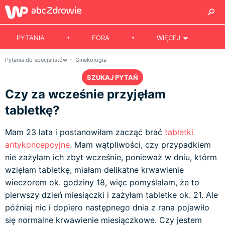
PYTANIA
FORA
WIĘCEJ
Pytania do specjalistów
Ginekologia
SZUKAJ PYTAŃ
Czy za wcześnie przyjęłam
tabletkę?
Mam 23 lata i postanowiłam zacząć brać
tabletki
antykoncepcyjne
. Mam wątpliwości, czy przypadkiem
nie zażyłam ich zbyt wcześnie, ponieważ w dniu, którm
wzięłam tabletkę, miałam delikatne krwawienie
wieczorem ok. godziny 18, więc pomyślałam, że to
pierwszy dzień miesiączki i zażyłam tabletke ok. 21. Ale
póżniej nic i dopiero następnego dnia z rana pojawiło
się normalne krwawienie miesiączkowe. Czy jestem