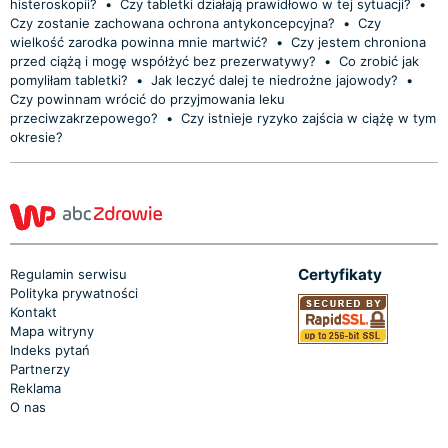
histeroskopii?
•
Czy tabletki działają prawidłowo w tej sytuacji?
•
Czy zostanie zachowana ochrona antykoncepcyjna?
•
Czy
wielkość zarodka powinna mnie martwić?
•
Czy jestem chroniona
przed ciążą i mogę współżyć bez prezerwatywy?
•
Co zrobić jak
pomyliłam tabletki?
•
Jak leczyć dalej te niedrożne jajowody?
•
Czy powinnam wrócić do przyjmowania leku
przeciwzakrzepowego?
•
Czy istnieje ryzyko zajścia w ciążę w tym
okresie?
Certyfikaty
Regulamin serwisu
Polityka prywatności
Kontakt
Mapa witryny
Indeks pytań
Partnerzy
Reklama
O nas