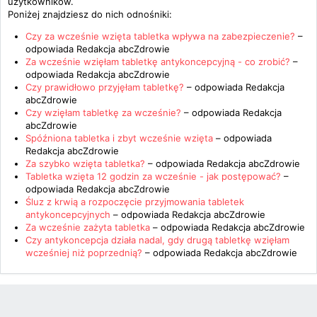
użytkowników.
Poniżej znajdziesz do nich odnośniki:
Czy za wcześnie wzięta tabletka wpływa na zabezpieczenie?
–
odpowiada
Redakcja abcZdrowie
Za wcześnie wzięłam tabletkę antykoncepcyjną - co zrobić?
–
odpowiada
Redakcja abcZdrowie
Czy prawidłowo przyjęłam tabletkę?
– odpowiada
Redakcja
abcZdrowie
Czy wzięłam tabletkę za wcześnie?
– odpowiada
Redakcja
abcZdrowie
Spóźniona tabletka i zbyt wcześnie wzięta
– odpowiada
Redakcja abcZdrowie
Za szybko wzięta tabletka?
– odpowiada
Redakcja abcZdrowie
Tabletka wzięta 12 godzin za wcześnie - jak postępować?
–
odpowiada
Redakcja abcZdrowie
Śluz z krwią a rozpoczęcie przyjmowania tabletek
antykoncepcyjnych
– odpowiada
Redakcja abcZdrowie
Za wcześnie zażyta tabletka
– odpowiada
Redakcja abcZdrowie
Czy antykoncepcja działa nadal, gdy drugą tabletkę wzięłam
wcześniej niż poprzednią?
– odpowiada
Redakcja abcZdrowie