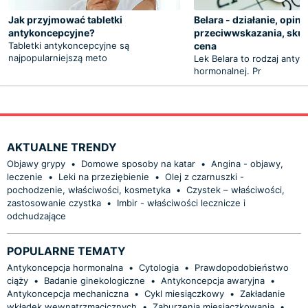
Jak przyjmować tabletki
Belara - działanie, opinie
antykoncepcyjne?
przeciwwskazania, skut
Tabletki antykoncepcyjne są
cena
najpopularniejszą meto
Lek Belara to rodzaj antyk
hormonalnej. Pr
AKTUALNE TRENDY
Objawy grypy
•
Domowe sposoby na katar
•
Angina - objawy,
leczenie
•
Leki na przeziębienie
•
Olej z czarnuszki -
pochodzenie, właściwości, kosmetyka
•
Czystek – właściwości,
zastosowanie czystka
•
Imbir - właściwości lecznicze i
odchudzające
POPULARNE TEMATY
Antykoncepcja hormonalna
•
Cytologia
•
Prawdopodobieństwo
ciąży
•
Badanie ginekologiczne
•
Antykoncepcja awaryjna
•
Antykoncepcja mechaniczna
•
Cykl miesiączkowy
•
Zakładanie
wkładek wewnątrzmacicznych
•
Zaburzenia miesiączkowania
•