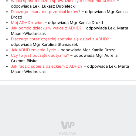
W jaki sposób można sprawdzić czy dziecko ma ADHD?
–
odpowiada
Lek. Łukasz Dubielecki
Dlaczego lekarz nie przepisał leków?
– odpowiada
Mgr Kamila
Drozd
Mój ADHD-owiec
– odpowiada
Mgr Kamila Drozd
Jak pomóc dziecku w walce z ADHD?
– odpowiada
Lek. Marta
Mauer-Włodarczak
Dlaczego coraz częściej spotyka się dzieci z ADHD?
–
odpowiada
Mgr Karolina Staniaszek
Jak ADHD zmienia życie
– odpowiada
Mgr Kamila Drozd
Czy to jest początek autyzmu?
– odpowiada
Mgr Aurelia
Grzmot-Bilska
Jak radzić sobie z dzieckiem z ADHD?
– odpowiada
Lek. Marta
Mauer-Włodarczak