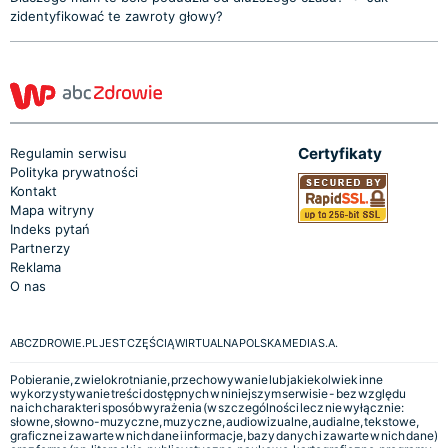
zidentyfikować te zawroty głowy?
Certyfikaty
Regulamin serwisu
Polityka prywatności
Kontakt
Mapa witryny
Indeks pytań
Partnerzy
Reklama
O nas
ABCZDROWIE.PL JEST CZĘŚCIĄ WIRTUALNA POLSKA MEDIA S.A.
Pobieranie, zwielokrotnianie, przechowywanie lub jakiekolwiek inne
wykorzystywanie treści dostępnych w niniejszym serwisie - bez względu
na ich charakter i sposób wyrażenia (w szczególności lecz nie wyłącznie:
słowne, słowno-muzyczne, muzyczne, audiowizualne, audialne, tekstowe,
graficzne i zawarte w nich dane i informacje, bazy danych i zawarte w nich dane)