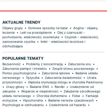
AKTUALNE TRENDY
Objawy grypy
•
Domowe sposoby na katar
•
Angina - objawy,
leczenie
•
Leki na przeziębienie
•
Olej z czarnuszki -
pochodzenie, właściwości, kosmetyka
•
Czystek – właściwości,
zastosowanie czystka
•
Imbir - właściwości lecznicze i
odchudzające
POPULARNE TEMATY
Bezsenność
•
Problemy z koncentracją
•
Zaburzenia snu
•
Zaburzenia pamięci i intelektu
•
Zespół stresu pourazowego
•
Pomoc psychologiczna
•
Zaburzenia lękowe
•
Badanie układu
nerwowego
•
Tężyczka
•
Zaburzenia świadomości
•
Utrata
przytomności
•
Głęboka stymulacja mózgu w chorobie Parkinsona
•
Urazy głowy
•
Badanie ENG
•
Randki
•
Uzależnienie od
zakupów
•
Wsparcie w niepłodności
•
Zakażenie ośrodkowego
układu nerwowego
•
Choroba Alzheimera
•
Fobie
•
Fantazje
erotyczne
•
Hipochondria
•
Badanie nerwów czaszkowych
•
Psychologia w odchudzaniu
•
Uzależnienie od hazardu
•