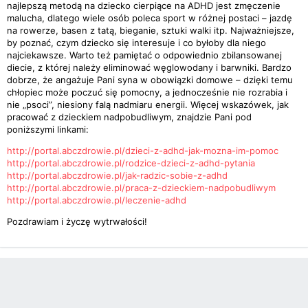
najlepszą metodą na dziecko cierpiące na ADHD jest zmęczenie
malucha, dlatego wiele osób poleca sport w różnej postaci – jazdę
na rowerze, basen z tatą, bieganie, sztuki walki itp. Najważniejsze,
by poznać, czym dziecko się interesuje i co byłoby dla niego
najciekawsze. Warto też pamiętać o odpowiednio zbilansowanej
diecie, z której należy eliminować węglowodany i barwniki. Bardzo
dobrze, że angażuje Pani syna w obowiązki domowe – dzięki temu
chłopiec może poczuć się pomocny, a jednocześnie nie rozrabia i
nie „psoci”, niesiony falą nadmiaru energii. Więcej wskazówek, jak
pracować z dzieckiem nadpobudliwym, znajdzie Pani pod
poniższymi linkami:
http://portal.abczdrowie.pl/dzieci-z-adhd-jak-mozna-im-pomoc
http://portal.abczdrowie.pl/rodzice-dzieci-z-adhd-pytania
http://portal.abczdrowie.pl/jak-radzic-sobie-z-adhd
http://portal.abczdrowie.pl/praca-z-dzieckiem-nadpobudliwym
http://portal.abczdrowie.pl/leczenie-adhd
Pozdrawiam i życzę wytrwałości!