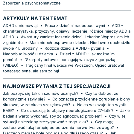
Zaburzenia psychosomatyczne
ARTYKUŁY NA TEN TEMAT
ADHD u niemowląt
•
Praca z dziećmi nadpobudliwymi
•
ADD -
charakterystyka, przyczyny, objawy, leczenie, różnice między ADD a
ADHD
•
Awantury zamiast leczenia dzieci. Lekarka: Wyprosiłam ich
z gabinetu
•
Mam niepełnosprawne dziecko. Niedawno obchodziło
swoje 41. urodziny
•
Rodzice dzieci z ADHD - pytania
•
Nadpobudliwość u dziecka
•
Dzieci z ADHD - jak można im
pomóc?
•
"Skarpety octowe" pomagają walczyć z gorączką
(WIDEO)
•
Tragiczny finał wakacji we Włoszech. Ojciec uratował
tonącego syna, ale sam zginął
NAJNOWSZE PYTANIA Z TEJ SPECJALIZACJI
Jak pozbyć się takich szumów usznych?
•
Czy to dobrze, że
komory zmiejszyły się?
•
Co oznacza przyścienne zgrubienie błony
śluzowej w zatokach szczękowych?
•
Na co wskazuje ten wynik
EMG?
•
Co oznaczają te objawy neurologiczne u 27-latki?
•
Jakie
badania warto wykonać, aby zdiagnozować problem?
•
Czy w tej
sytuacji należałoby zrezygnować z tego leku?
•
Czy mogę
zastosować taką terapię po porażeniu nerwu twarzowego?
•
Dlaczego mam te bóle podudzia od dłuższego czasu?
•
Jak