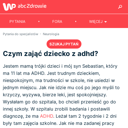
PYTANIA
FORA
WIĘCEJ
Pytania do specjalistów
Neurologia
SZUKAJ PYTAŃ
Czym zająć dziecko z adhd?
Jestem mamą trójki dzieci i mój syn Sebastian, który
ma 11 lat ma ADHD. Jest trudnym dzieckiem,
niespokojnym, ma trudności w szkole, nie usiedzi w
jednym miejscu. Jak nie idzie mu coś po jego myśli to
krzyczy, wyzywa, bierze leki, jest spokojniejszy.
Wysłałam go do szpitala, bo chcieli przenieść go do
innej szkoły. W szpitalu zrobili badania i postawili
diagnozę, że ma
ADHD
. Leżał tam 2 tygodnie i 2 dni
były tam zajęcia szkolne. Jak nie ma zadanej pracy