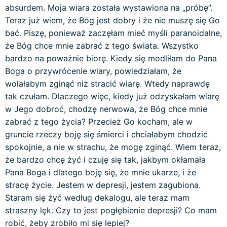
absurdem. Moja wiara została wystawiona na „próbę”.
Teraz już wiem, że Bóg jest dobry i że nie muszę się Go
bać. Piszę, ponieważ zaczęłam mieć myśli paranoidalne,
że Bóg chce mnie zabrać z tego świata. Wszystko
bardzo na poważnie biorę. Kiedy się modliłam do Pana
Boga o przywrócenie wiary, powiedziałam, że
wolałabym zginąć niż stracić wiarę. Wtedy naprawdę
tak czułam. Dlaczego więc, kiedy już odzyskałam wiarę
w Jego dobroć, chodzę nerwowa, że Bóg chce mnie
zabrać z tego życia? Przecież Go kocham, ale w
gruncie rzeczy boję się śmierci i chciałabym chodzić
spokojnie, a nie w strachu, że mogę zginąć. Wiem teraz,
że bardzo chcę żyć i czuję się tak, jakbym okłamała
Pana Boga i dlatego boję się, że mnie ukarze, i że
stracę życie. Jestem w depresji, jestem zagubiona.
Staram się żyć według dekalogu, ale teraz mam
straszny lęk. Czy to jest pogłębienie depresji? Co mam
robić, żeby zrobiło mi się lepiej?