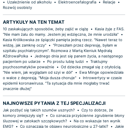
•
Uzależnienie od alkoholu
•
Elektroencefalografia
•
Relacje
•
Rozwój osobisty
ARTYKUŁY NA TEN TEMAT
10 zaskakujących sposobów, żeby zajść w ciążę
•
Kasia żyje z FAS.
"Nie mam żalu do mamy. Jestem jej wdzięczna, że mnie urodziła"
•
Kasia Królikowska ze śpiączki pamięta jedną rzecz. "Nawet teraz to
widzę, jak zamknę oczy"
•
"Przeszłam przez depresję, byłam w
szpitalu psychiatrycznym". Rozmowa z Martą Kieniuk Mędralą
#ZdrowaPolka
•
Jednego dnia jest się panem życia, a następnego
pacjentem po udarze
•
Po prostu lubię ludzi
•
Traktujmy
psychosomatyków poważnie
•
Od dziecka zmagał się z otyłością.
"Nie wiem, jak wyglądam od szyi w dół"
•
Ewa Minge opowiedziała
o walce z depresją. "Moja dusza choruje"
•
Introwertycy w czasie
epidemii koronawirusa. "Ta sytuacja dla mnie mogłaby trwać
znacznie dłużej"
NAJNOWSZE PYTANIA Z TEJ SPECJALIZACJI
Jak pozbyć się takich szumów usznych?
•
Czy to dobrze, że
komory zmiejszyły się?
•
Co oznacza przyścienne zgrubienie błony
śluzowej w zatokach szczękowych?
•
Na co wskazuje ten wynik
EMG?
•
Co oznaczają te objawy neurologiczne u 27-latki?
•
Jakie