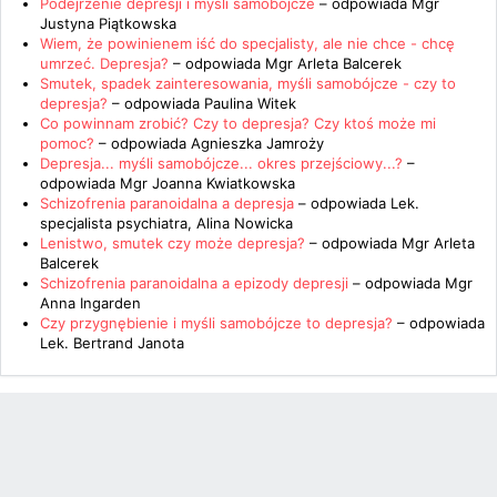
Podejrzenie depresji i myśli samobójcze
– odpowiada
Mgr
Justyna Piątkowska
Wiem, że powinienem iść do specjalisty, ale nie chce - chcę
umrzeć. Depresja?
– odpowiada
Mgr Arleta Balcerek
Smutek, spadek zainteresowania, myśli samobójcze - czy to
depresja?
– odpowiada
Paulina Witek
Co powinnam zrobić? Czy to depresja? Czy ktoś może mi
pomoc?
– odpowiada
Agnieszka Jamroży
Depresja... myśli samobójcze... okres przejściowy...?
–
odpowiada
Mgr Joanna Kwiatkowska
Schizofrenia paranoidalna a depresja
– odpowiada
Lek.
specjalista psychiatra, Alina Nowicka
Lenistwo, smutek czy może depresja?
– odpowiada
Mgr Arleta
Balcerek
Schizofrenia paranoidalna a epizody depresji
– odpowiada
Mgr
Anna Ingarden
Czy przygnębienie i myśli samobójcze to depresja?
– odpowiada
Lek. Bertrand Janota