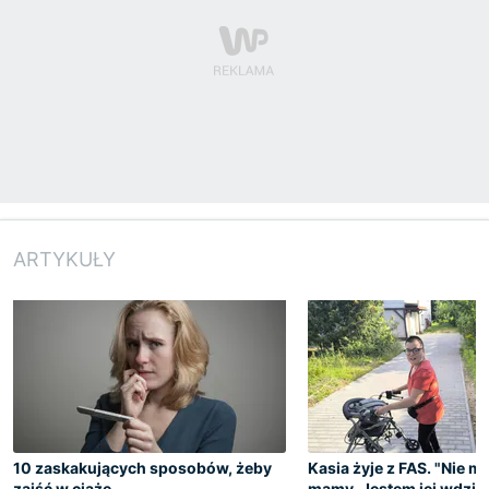
ARTYKUŁY
10 zaskakujących sposobów, żeby
Kasia żyje z FAS. "Nie m
zajść w ciążę
mamy. Jestem jej wdzię