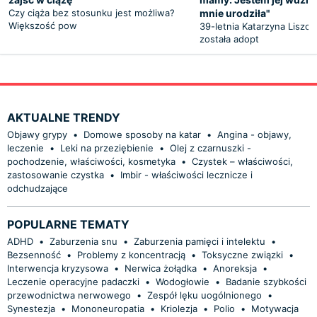
Czy ciąża bez stosunku jest możliwa?
mnie urodziła"
Większość pow
39-letnia Katarzyna Liszcz
została adopt
AKTUALNE TRENDY
Objawy grypy
•
Domowe sposoby na katar
•
Angina - objawy,
leczenie
•
Leki na przeziębienie
•
Olej z czarnuszki -
pochodzenie, właściwości, kosmetyka
•
Czystek – właściwości,
zastosowanie czystka
•
Imbir - właściwości lecznicze i
odchudzające
POPULARNE TEMATY
ADHD
•
Zaburzenia snu
•
Zaburzenia pamięci i intelektu
•
Bezsenność
•
Problemy z koncentracją
•
Toksyczne związki
•
Interwencja kryzysowa
•
Nerwica żołądka
•
Anoreksja
•
Leczenie operacyjne padaczki
•
Wodogłowie
•
Badanie szybkości
przewodnictwa nerwowego
•
Zespół lęku uogólnionego
•
Synestezja
•
Mononeuropatia
•
Kriolezja
•
Polio
•
Motywacja