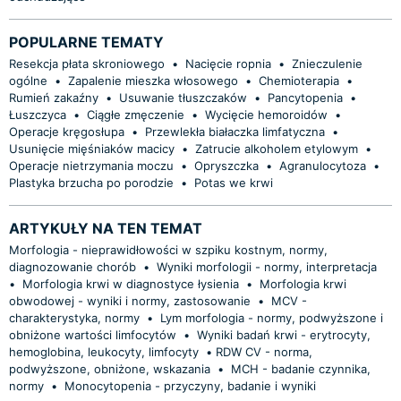
POPULARNE TEMATY
Resekcja płata skroniowego
•
Nacięcie ropnia
•
Znieczulenie
ogólne
•
Zapalenie mieszka włosowego
•
Chemioterapia
•
Rumień zakaźny
•
Usuwanie tłuszczaków
•
Pancytopenia
•
Łuszczyca
•
Ciągłe zmęczenie
•
Wycięcie hemoroidów
•
Operacje kręgosłupa
•
Przewlekła białaczka limfatyczna
•
Usunięcie mięśniaków macicy
•
Zatrucie alkoholem etylowym
•
Operacje nietrzymania moczu
•
Opryszczka
•
Agranulocytoza
•
Plastyka brzucha po porodzie
•
Potas we krwi
ARTYKUŁY NA TEN TEMAT
Morfologia - nieprawidłowości w szpiku kostnym, normy,
diagnozowanie chorób
•
Wyniki morfologii - normy, interpretacja
•
Morfologia krwi w diagnostyce łysienia
•
Morfologia krwi
obwodowej - wyniki i normy, zastosowanie
•
MCV -
charakterystyka, normy
•
Lym morfologia - normy, podwyższone i
obniżone wartości limfocytów
•
Wyniki badań krwi - erytrocyty,
hemoglobina, leukocyty, limfocyty
•
​RDW CV - norma,
podwyższone, obniżone, wskazania
•
MCH - badanie czynnika,
normy
•
Monocytopenia - przyczyny, badanie i wyniki