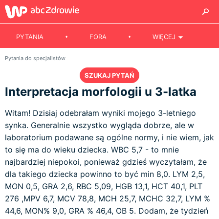
PYTANIA
FORA
WIĘCEJ
Pytania do specjalistów
SZUKAJ PYTAŃ
Interpretacja morfologii u 3-latka
Witam! Dzisiaj odebrałam wyniki mojego 3-letniego
synka. Generalnie wszystko wygląda dobrze, ale w
laboratorium podawane są ogólne normy, i nie wiem, jak
to się ma do wieku dziecka. WBC 5,7 - to mnie
najbardziej niepokoi, ponieważ gdzieś wyczytałam, że
dla takiego dziecka powinno to być min 8,0. LYM 2,5,
MON 0,5, GRA 2,6, RBC 5,09, HGB 13,1, HCT 40,1, PLT
276 ,MPV 6,7, MCV 78,8, MCH 25,7, MCHC 32,7, LYM %
44,6, MON% 9,0, GRA % 46,4, OB 5. Dodam, że tydzień