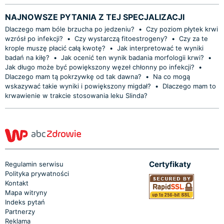
NAJNOWSZE PYTANIA Z TEJ SPECJALIZACJI
Dlaczego mam bóle brzucha po jedzeniu?
•
Czy poziom płytek krwi
wzrósł po infekcji?
•
Czy wystarczą fitoestrogeny?
•
Czy za te
krople muszę płacić całą kwotę?
•
Jak interpretować te wyniki
badań na kiłę?
•
Jak ocenić ten wynik badania morfologii krwi?
•
Jak długo może być powiększony węzeł chłonny po infekcji?
•
Dlaczego mam tą pokrzywkę od tak dawna?
•
Na co mogą
wskazywać takie wyniki i powiększony migdał?
•
Dlaczego mam to
krwawienie w trakcie stosowania leku Slinda?
Certyfikaty
Regulamin serwisu
Polityka prywatności
Kontakt
Mapa witryny
Indeks pytań
Partnerzy
Reklama