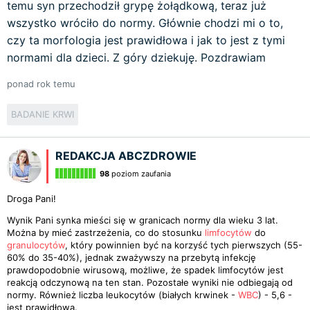
temu syn przechodził grypę żołądkową, teraz już
wszystko wróciło do normy. Głównie chodzi mi o to,
czy ta morfologia jest prawidłowa i jak to jest z tymi
normami dla dzieci. Z góry dziekuję. Pozdrawiam
ponad rok temu
BADANIE KRWI
REDAKCJA ABCZDROWIE
98
poziom zaufania
Droga Pani!
Wynik Pani synka mieści się w granicach normy dla wieku 3 lat.
Można by mieć zastrzeżenia, co do stosunku
limfocytów
do
granulocytów
, który powinnien być na korzyść tych pierwszych (55-
60% do 35-40%), jednak zważywszy na przebytą infekcję
prawdopodobnie wirusową, możliwe, że spadek limfocytów jest
reakcją odczynową na ten stan. Pozostałe wyniki nie odbiegają od
normy. Również liczba leukocytów (białych krwinek -
WBC
) - 5,6 -
jest prawidłowa.