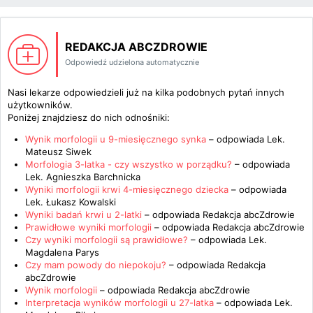
REDAKCJA ABCZDROWIE
Odpowiedź udzielona automatycznie
Nasi lekarze odpowiedzieli już na kilka podobnych pytań innych
użytkowników.
Poniżej znajdziesz do nich odnośniki:
Wynik morfologii u 9-miesięcznego synka
– odpowiada
Lek.
Mateusz Siwek
Morfologia 3-latka - czy wszystko w porządku?
– odpowiada
Lek. Agnieszka Barchnicka
Wyniki morfologii krwi 4-miesięcznego dziecka
– odpowiada
Lek. Łukasz Kowalski
Wyniki badań krwi u 2-latki
– odpowiada
Redakcja abcZdrowie
Prawidłowe wyniki morfologii
– odpowiada
Redakcja abcZdrowie
Czy wyniki morfologii są prawidłowe?
– odpowiada
Lek.
Magdalena Parys
Czy mam powody do niepokoju?
– odpowiada
Redakcja
abcZdrowie
Wynik morfologii
– odpowiada
Redakcja abcZdrowie
Interpretacja wyników morfologii u 27-latka
– odpowiada
Lek.