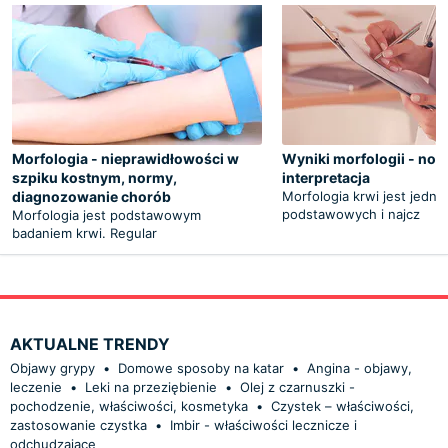
Morfologia - nieprawidłowości w
Wyniki morfologii - nor
szpiku kostnym, normy,
interpretacja
diagnozowanie chorób
Morfologia krwi jest jedny
podstawowych i najcz
Morfologia jest podstawowym
badaniem krwi. Regular
AKTUALNE TRENDY
Objawy grypy
•
Domowe sposoby na katar
•
Angina - objawy,
leczenie
•
Leki na przeziębienie
•
Olej z czarnuszki -
pochodzenie, właściwości, kosmetyka
•
Czystek – właściwości,
zastosowanie czystka
•
Imbir - właściwości lecznicze i
odchudzające