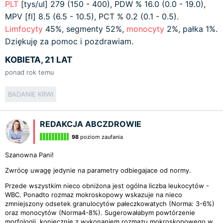
PLT
[tys/ul] 279 (150 - 400), PDW % 16.0 (0.0 - 19.0),
MPV [fl] 8.5 (6.5 - 10.5), PCT % 0.2 (0.1 - 0.5).
Limfocyty
45%, segmenty 52%,
monocyty
2%, pałka 1%.
Dziękuję za pomoc i pozdrawiam.
KOBIETA, 21 LAT
ponad rok temu
BADANIE KRWI
REDAKCJA ABCZDROWIE
98
poziom zaufania
Szanowna Pani!
Zwrócę uwagę jedynie na parametry odbiegajace od normy.
Przede wszystkim nieco obniżona jest ogólna liczba leukocytów -
WBC. Ponadto rozmaz mokroskopowy wskazuje na nieco
zmniejszony odsetek granulocytów pałeczkowatych (Norma: 3-6%)
oraz monocytów (Norma4-8%). Sugerowałabym powtórzenie
morfologii, koniecznie z wykonaniem rozmazu mokroskopowego w