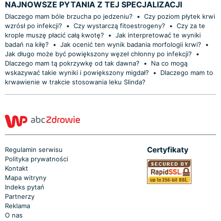
NAJNOWSZE PYTANIA Z TEJ SPECJALIZACJI
Dlaczego mam bóle brzucha po jedzeniu?
•
Czy poziom płytek krwi
wzrósł po infekcji?
•
Czy wystarczą fitoestrogeny?
•
Czy za te
krople muszę płacić całą kwotę?
•
Jak interpretować te wyniki
badań na kiłę?
•
Jak ocenić ten wynik badania morfologii krwi?
•
Jak długo może być powiększony węzeł chłonny po infekcji?
•
Dlaczego mam tą pokrzywkę od tak dawna?
•
Na co mogą
wskazywać takie wyniki i powiększony migdał?
•
Dlaczego mam to
krwawienie w trakcie stosowania leku Slinda?
Certyfikaty
Regulamin serwisu
Polityka prywatności
Kontakt
Mapa witryny
Indeks pytań
Partnerzy
Reklama
O nas