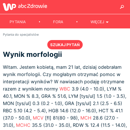
PYTANIA
FORA
WIĘCEJ
Pytania do specjalistów
SZUKAJ PYTAŃ
Wynik morfologii
Witam. Jestem kobietą, mam 21 lat, dzisiaj odebrałam
wynik morfologii. Czy mogłabym otrzymać pomoc w
interpretacji wyników? W nawiasach podaję otrzymane
razem z wynikiem normy
WBC
3.9 (4.0 - 10.0), LYM %
40.1, MON % 8.3, GRA % 51.6, LYM [tys/ul] 1.5 (1.0 - 3.5),
MON [tys/ul] 0.3 (0.2 - 1.0), GRA [tys/ul] 2.1 (2.5 - 6.5)
RBC 5.10 (4.2 - 5.4), HGB 14.6 (12.0 - 16.0), HCT % 41.1
(37.0 - 50.0),
MCV
[fl] 81(80 - 98),
MCH
28.6 (27.0 -
31.0),
MCHC
35.5 (31.0 - 35.0), RDW % 12.4 (11.5 - 14.0),