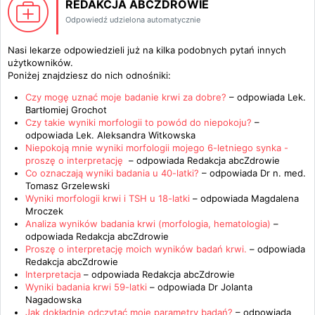
REDAKCJA ABCZDROWIE
Odpowiedź udzielona automatycznie
Nasi lekarze odpowiedzieli już na kilka podobnych pytań innych
użytkowników.
Poniżej znajdziesz do nich odnośniki:
Czy mogę uznać moje badanie krwi za dobre?
– odpowiada
Lek.
Bartłomiej Grochot
Czy takie wyniki morfologii to powód do niepokoju?
–
odpowiada
Lek. Aleksandra Witkowska
Niepokoją mnie wyniki morfologii mojego 6-letniego synka -
proszę o interpretację
– odpowiada
Redakcja abcZdrowie
Co oznaczają wyniki badania u 40-latki?
– odpowiada
Dr n. med.
Tomasz Grzelewski
Wyniki morfologii krwi i TSH u 18-latki
– odpowiada
Magdalena
Mroczek
Analiza wyników badania krwi (morfologia, hematologia)
–
odpowiada
Redakcja abcZdrowie
Proszę o interpretację moich wyników badań krwi.
– odpowiada
Redakcja abcZdrowie
Interpretacja
– odpowiada
Redakcja abcZdrowie
Wyniki badania krwi 59-latki
– odpowiada
Dr Jolanta
Nagadowska
Jak dokładnie odczytać moje parametry badań?
– odpowiada