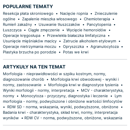
POPULARNE TEMATY
Resekcja płata skroniowego
•
Nacięcie ropnia
•
Znieczulenie
ogólne
•
Zapalenie mieszka włosowego
•
Chemioterapia
•
Rumień zakaźny
•
Usuwanie tłuszczaków
•
Pancytopenia
•
Łuszczyca
•
Ciągłe zmęczenie
•
Wycięcie hemoroidów
•
Operacje kręgosłupa
•
Przewlekła białaczka limfatyczna
•
Usunięcie mięśniaków macicy
•
Zatrucie alkoholem etylowym
•
Operacje nietrzymania moczu
•
Opryszczka
•
Agranulocytoza
•
Plastyka brzucha po porodzie
•
Potas we krwi
ARTYKUŁY NA TEN TEMAT
Morfologia - nieprawidłowości w szpiku kostnym, normy,
diagnozowanie chorób
•
Morfologia krwi obwodowej - wyniki i
normy, zastosowanie
•
Morfologia krwi w diagnostyce łysienia
•
Wyniki morfologii - normy, interpretacja
•
MCV - charakterystyka,
normy
•
Monocytoza - przyczyny, diagnostyka i leczenie
•
Lym
morfologia - normy, podwyższone i obniżone wartości limfocytów
•
RDW SD - norma, wskazania, wyniki, podwyższone, obniżone
•
Badania krwi - charakterystyka, skład krwi, normy, interpretacja
wyników
•
​RDW CV - norma, podwyższone, obniżone, wskazania