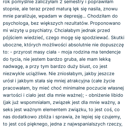
rok pomyślnie zaliczyłam 2 semestry i poprawiłam
stopnie, ale teraz przed maturą lęk się nasila, znowu
mnie paraliżuje, wpadam w depresję... Chodziłam do
psychologa, bez większych rezultatów. Proponowano
mi wizytę u psychiatry. Chciałabym jednak przed
pójściem wiedzieć, czego mogę się spodziewać. Skutki
uboczne, których możliwości absolutnie nie dopuszczę
to: - przyrost masy ciała - moja rodzina ma tendencje
do tycia, nie jestem bardzo gruba, ale mam lekką
nadwagę, a przy tym bardzo duży biust, co jest
niezwykle uciążliwe. Nie zniosłabym, jakby jeszcze
urósł i jakbym stała się mniej atrakcyjna (całe życie
pracowałam, by mieć choć minimalne poczucie własnej
wartości i ciało jest dla mnie ważne); - obniżenie libido
(jak już wspomniałam, związek jest dla mnie ważny, a
seks jest ważnym elementem związku, to jest coś, co
nas dodatkowo zbliża i sprawia, że lepiej się czujemy,
to jest coś pięknego, jedna z najwspanialszych rzeczy,