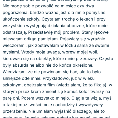
Nie mogę sobie pozwolić na miesiąc czy dwa
pogorszenia, bardzo ważne jest dla mnie pomyślne
ukończenie szkoły. Czytałam trochę o lekach i przy
wszystkich występują działania uboczne, które mnie
odstraszają. Przedstawię mój problem. Stany lękowe
miewałam odkąd pamiętam. Pojawiały się wyraźnie
wieczorami, jak zostawałam w łóżku sama ze swoimi
myślami. Wtedy moja uwaga, wbrew mojej woli,
kierowała się na obiekty, które mnie przerażały. Często
były absurdalne albo nie do końca określone.
Wiedziałam, że nie powinnam się bać, ale to było
silniejsze ode mnie. Przykładowo, już w wieku
szkolnym, obejrzałam film (wiedziałam, że to fikcja), w
którym przez krem zmienił się komuś kolor twarzy na
parę dni. Potem wszystko minęło. Ciągle ta wizja, myśl
o takiej możliwości mnie nachodziły i wywoływały
przerażenie. Nie umiałam wyjaśnić dlaczego, ale to
mnie paraliżowało, miałam ochotę krzyczeć, uciec od