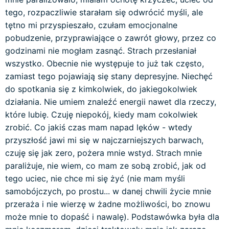
tego, rozpaczliwie starałam się odwrócić myśli, ale
tętno mi przyspieszało, czułam emocjonalne
pobudzenie, przyprawiające o zawrót głowy, przez co
godzinami nie mogłam zasnąć. Strach przesłaniał
wszystko. Obecnie nie występuje to już tak często,
zamiast tego pojawiają się stany depresyjne. Niechęć
do spotkania się z kimkolwiek, do jakiegokolwiek
działania. Nie umiem znaleźć energii nawet dla rzeczy,
które lubię. Czuję niepokój, kiedy mam cokolwiek
zrobić. Co jakiś czas mam napad lęków - wtedy
przyszłość jawi mi się w najczarniejszych barwach,
czuję się jak zero, pożera mnie wstyd. Strach mnie
paraliżuje, nie wiem, co mam ze sobą zrobić, jak od
tego uciec, nie chce mi się żyć (nie mam myśli
samobójczych, po prostu... w danej chwili życie mnie
przeraża i nie wierzę w żadne możliwości, bo znowu
może mnie to dopaść i nawalę). Podstawówka była dla