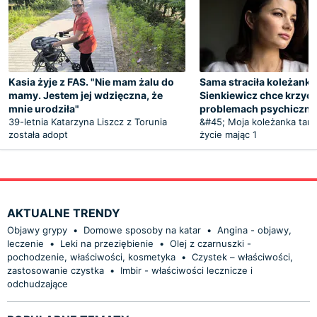
Kasia żyje z FAS. "Nie mam żalu do
Sama straciła koleżankę
mamy. Jestem jej wdzięczna, że
Sienkiewicz chce krzyc
mnie urodziła"
problemach psychiczny
39-letnia Katarzyna Liszcz z Torunia
&#45; Moja koleżanka targ
została adopt
życie mając 1
AKTUALNE TRENDY
Objawy grypy
•
Domowe sposoby na katar
•
Angina - objawy,
leczenie
•
Leki na przeziębienie
•
Olej z czarnuszki -
pochodzenie, właściwości, kosmetyka
•
Czystek – właściwości,
zastosowanie czystka
•
Imbir - właściwości lecznicze i
odchudzające