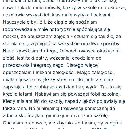
mnie koszmarem, dzieci traktowały mnie jak zarazę,
nawet tak do mnie mówiły, każdy w szkole mi dokuczał,
uczniowie wszystkich klas mnie wytykali palcami.
Nauczyciele byli źli, że ciągle się spóźniam
(odprowadzała mnie notorycznie spóźniająca się
matka), że opuszczam zajęcia - czułam się tak źle, że
starałam się wymigać na wszystkie możliwe sposoby.
Nie przywykłam do tego, że wychowawca okazuje mi
złość, jest taki ostry, wcześniej chodziłam do
przedszkola integracyjnego. Dlatego więcej
opuszczałam i miałam zaległości. Mając zaległości,
miałam jeszcze większy stres na lekcjach, że mnie
zapytają albo zrobią sprawdzian i się wyda. Tak to się
kręciło latami. Nabawiłam się poważnej fobii szkolnej.
Kiedy miałam iść do szkoły, napady lęków pojawiały się
także rano. Na minimalnej frekwencji koniecznej do
zdania skończyłam gimnazjum i rzuciłam szkołę.
Chciałam pracować, ale zbytnio się bałam, by w ogóle