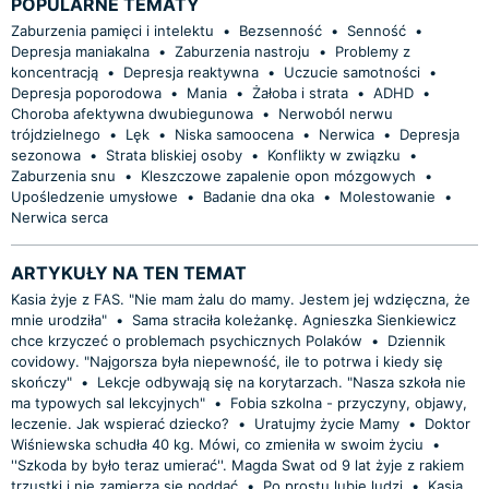
POPULARNE TEMATY
Zaburzenia pamięci i intelektu
•
Bezsenność
•
Senność
•
Depresja maniakalna
•
Zaburzenia nastroju
•
Problemy z
koncentracją
•
Depresja reaktywna
•
Uczucie samotności
•
Depresja poporodowa
•
Mania
•
Żałoba i strata
•
ADHD
•
Choroba afektywna dwubiegunowa
•
Nerwoból nerwu
trójdzielnego
•
Lęk
•
Niska samoocena
•
Nerwica
•
Depresja
sezonowa
•
Strata bliskiej osoby
•
Konflikty w związku
•
Zaburzenia snu
•
Kleszczowe zapalenie opon mózgowych
•
Upośledzenie umysłowe
•
Badanie dna oka
•
Molestowanie
•
Nerwica serca
ARTYKUŁY NA TEN TEMAT
Kasia żyje z FAS. "Nie mam żalu do mamy. Jestem jej wdzięczna, że
mnie urodziła"
•
Sama straciła koleżankę. Agnieszka Sienkiewicz
chce krzyczeć o problemach psychicznych Polaków
•
Dziennik
covidowy. "Najgorsza była niepewność, ile to potrwa i kiedy się
skończy"
•
Lekcje odbywają się na korytarzach. "Nasza szkoła nie
ma typowych sal lekcyjnych"
•
Fobia szkolna - przyczyny, objawy,
leczenie. Jak wspierać dziecko?
•
Uratujmy życie Mamy
•
Doktor
Wiśniewska schudła 40 kg. Mówi, co zmieniła w swoim życiu
•
''Szkoda by było teraz umierać''. Magda Swat od 9 lat żyje z rakiem
trzustki i nie zamierza się poddać
•
Po prostu lubię ludzi
•
Kasia