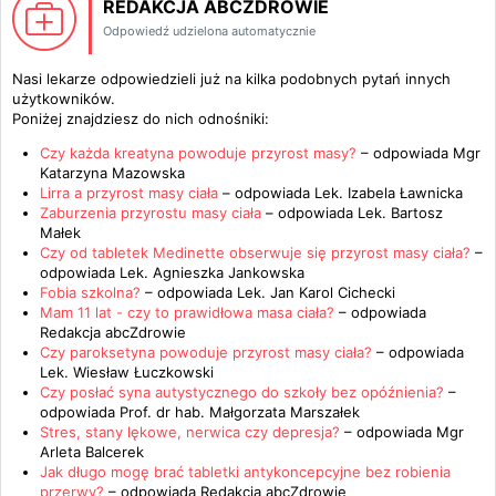
REDAKCJA ABCZDROWIE
Odpowiedź udzielona automatycznie
Nasi lekarze odpowiedzieli już na kilka podobnych pytań innych
użytkowników.
Poniżej znajdziesz do nich odnośniki:
Czy każda kreatyna powoduje przyrost masy?
– odpowiada
Mgr
Katarzyna Mazowska
Lirra a przyrost masy ciała
– odpowiada
Lek. Izabela Ławnicka
Zaburzenia przyrostu masy ciała
– odpowiada
Lek. Bartosz
Małek
Czy od tabletek Medinette obserwuje się przyrost masy ciała?
–
odpowiada
Lek. Agnieszka Jankowska
Fobia szkolna?
– odpowiada
Lek. Jan Karol Cichecki
Mam 11 lat - czy to prawidłowa masa ciała?
– odpowiada
Redakcja abcZdrowie
Czy paroksetyna powoduje przyrost masy ciała?
– odpowiada
Lek. Wiesław Łuczkowski
Czy posłać syna autystycznego do szkoły bez opóźnienia?
–
odpowiada
Prof. dr hab. Małgorzata Marszałek
Stres, stany lękowe, nerwica czy depresja?
– odpowiada
Mgr
Arleta Balcerek
Jak długo mogę brać tabletki antykoncepcyjne bez robienia
przerwy?
– odpowiada
Redakcja abcZdrowie