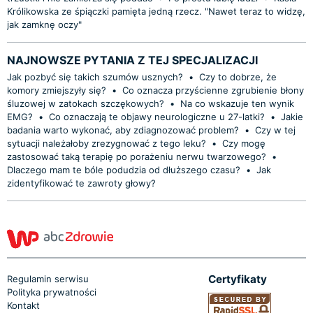
Królikowska ze śpiączki pamięta jedną rzecz. "Nawet teraz to widzę,
jak zamknę oczy"
NAJNOWSZE PYTANIA Z TEJ SPECJALIZACJI
Jak pozbyć się takich szumów usznych?
•
Czy to dobrze, że
komory zmiejszyły się?
•
Co oznacza przyścienne zgrubienie błony
śluzowej w zatokach szczękowych?
•
Na co wskazuje ten wynik
EMG?
•
Co oznaczają te objawy neurologiczne u 27-latki?
•
Jakie
badania warto wykonać, aby zdiagnozować problem?
•
Czy w tej
sytuacji należałoby zrezygnować z tego leku?
•
Czy mogę
zastosować taką terapię po porażeniu nerwu twarzowego?
•
Dlaczego mam te bóle podudzia od dłuższego czasu?
•
Jak
zidentyfikować te zawroty głowy?
Certyfikaty
Regulamin serwisu
Polityka prywatności
Kontakt