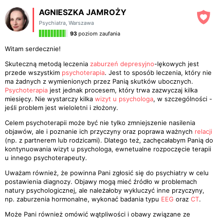
AGNIESZKA JAMROŻY
Psychiatra
,
Warszawa
93
poziom zaufania
Witam serdecznie!
Skuteczną metodą leczenia
zaburzeń depresyjno
-lękowych jest
przede wszystkim
psychoterapia
. Jest to sposób leczenia, który nie
ma żadnych z wymienionych przez Panią skutków ubocznych.
Psychoterapia
jest jednak procesem, który trwa zazwyczaj kilka
miesięcy. Nie wystarczy kilka
wizyt u psychologa
, w szczególności -
jeśli problem jest wieloletni i złożony.
Celem psychoterapii może być nie tylko zmniejszenie nasilenia
objawów, ale i poznanie ich przyczyny oraz poprawa ważnych
relacji
(np. z partnerem lub rodzicami). Dlatego też, zachęcałabym Panią do
kontynuowania wizyt u psychologa, ewnetualne rozpoczęcie terapii
u innego psychoterapeuty.
Uważam również, że powinna Pani zgłosić się do psychiatry w celu
postawienia diagnozy. Objawy mogą mieć źródło w problemach
natury psychologicznej, ale należałoby wykluczyć inne przyczyny,
np. zaburzenia hormonalne, wykonać badania typu
EEG
oraz
CT
.
Może Pani również omówić wątpliwości i obawy związane ze