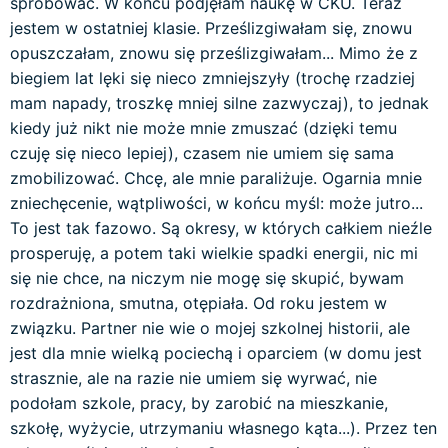
spróbować. W końcu podjęłam naukę w CKU. Teraz
jestem w ostatniej klasie. Prześlizgiwałam się, znowu
opuszczałam, znowu się prześlizgiwałam... Mimo że z
biegiem lat lęki się nieco zmniejszyły (trochę rzadziej
mam napady, troszkę mniej silne zazwyczaj), to jednak
kiedy już nikt nie może mnie zmuszać (dzięki temu
czuję się nieco lepiej), czasem nie umiem się sama
zmobilizować. Chcę, ale mnie paraliżuje. Ogarnia mnie
zniechęcenie, wątpliwości, w końcu myśl: może jutro...
To jest tak fazowo. Są okresy, w których całkiem nieźle
prosperuję, a potem taki wielkie spadki energii, nic mi
się nie chce, na niczym nie mogę się skupić, bywam
rozdrażniona, smutna, otępiała. Od roku jestem w
związku. Partner nie wie o mojej szkolnej historii, ale
jest dla mnie wielką pociechą i oparciem (w domu jest
strasznie, ale na razie nie umiem się wyrwać, nie
podołam szkole, pracy, by zarobić na mieszkanie,
szkołę, wyżycie, utrzymaniu własnego kąta...). Przez ten