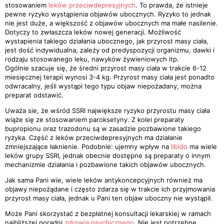
stosowaniem
leków przeciwdepresyjnych
. To prawda, że istnieje
pewne ryzyko wystąpienia objawów ubocznych. Ryzyko to jednak
nie jest duże, a większość z objawów ubocznych ma małe nasilenie.
Dotyczy to zwłaszcza leków nowej generacji. Możliwość
wystapienia takiego działania ubocznego, jak przyrost masy ciała,
jest dość indywidualna, zależy od predyspozycji organizmu, dawki i
rodzaju stosowanego leku, nawyków żywieniowych itp.
Ogólnie szacuje się, że średni przyrost masy ciała w trakcie 6-12
miesięcznej terapii wynosi 3-4 kg. Przyrost masy ciała jest ponadto
odwracalny, jeśli wystąpi tego typu objaw niepożadany, można
preparat odstawić.
Uważa sie, że wśród SSRI największe ryzyko przyrostu masy ciała
wiąże się ze stosowaniem paroksetyny. Z kolei preparaty
bupropionu oraz trazodonu są w zasadzie pozbawione takiego
ryzyka. Część z leków przeciwdepresyjnych ma działanie
zmniejszające łaknienie. Podobnie: ujemny wpływ na
libido
ma wiele
leków grupy SSRI, jednak obecnie dostępne są preparaty o innym
mechanizmie działania i pozbawione takich objawów ubocznych.
Jak sama Pani wie, wiele leków antykoncepcyjnych również ma
objawy niepożądane i często zdarza się w trakcie ich przyjmowania
przyrost masy ciała, jednak u Pani ten objaw uboczny nie wystąpił.
Może Pani skorzystać z bezpłatnej konsultacji lekarskiej w ramach
najbliższej poradni
zdrowia psychicznego
. Nie jest potrzebne