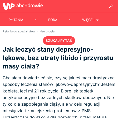
PYTANIA
FORA
WIĘCEJ
Pytania do specjalistów
Neurologia
SZUKAJ PYTAŃ
Jak leczyć stany depresyjno-
lękowe, bez utraty libido i przyrostu
masy ciała?
Chciałam dowiedzieć się, czy są jakieś mało drastyczne
sposoby leczenia stanów lękowo-depresyjnych? Jestem
kobietą, leci mi 21 rok życia. Biorę lek tabletki
antykoncepcyjne bez żadnych skutków ubocznych. Nie
tylko dla zapobiegania ciąży, ale w celu regulacji
miesiączki i zmniejszenia problemów z PMS.
Uczęszczam do szkoły dla dorosłych, przed maturą.