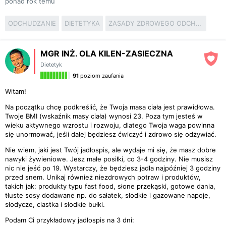
ponad rok temu
ODCHUDZANIE
DIETETYKA
ZASADY ZDROWEGO ODCHUDZANIA
MGR INŻ. OLA KILEN-ZASIECZNA
Dietetyk
91
poziom zaufania
Witam!
Na początku chcę podkreślić, że Twoja masa ciała jest prawidłowa.
Twoje BMI (wskaźnik masy ciała) wynosi 23. Poza tym jesteś w
wieku aktywnego wzrostu i rozwoju, dlatego Twoja waga powinna
się unormować, jeśli dalej będziesz ćwiczyć i zdrowo się odżywiać.
Nie wiem, jaki jest Twój jadłospis, ale wydaje mi się, że masz dobre
nawyki żywieniowe. Jesz małe posiłki, co 3-4 godziny. Nie musisz
nic nie jeść po 19. Wystarczy, że będziesz jadła najpóźniej 3 godziny
przed snem. Unikaj również niezdrowych potraw i produktów,
takich jak: produkty typu fast food, słone przekąski, gotowe dania,
tłuste sosy dodawane np. do sałatek, słodkie i gazowane napoje,
słodycze, ciastka i słodkie bułki.
Podam Ci przykładowy jadłospis na 3 dni: