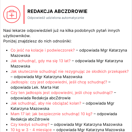
REDAKCJA ABCZDROWIE
Odpowiedź udzielona automatycznie
Nasi lekarze odpowiedzieli już na kilka podobnych pytań innych
użytkowników.
Poniżej znajdziesz do nich odnośniki:
Co jeść na kolacje i podwieczorek?
– odpowiada
Mgr Katarzyna
Mazowska
Jak schudnąć, gdy ma się 13 lat?
– odpowiada
Mgr Katarzyna
Mazowska
Jak skutecznie schudnąć nie rezygnując ze słodkich przekąsek?
– odpowiada
Mgr Katarzyna Mazowska
Jadłospis: czy jest odpowiedni, jeśli chcę schudnąć?
–
odpowiada
Lek. Marta Hat
Czy ten jadłospis jest odpowiedni, jeśli chcę schudnąć?
–
odpowiada
Redakcja abcZdrowie
Jak schudnąć, aby nie obciążać kolan?
– odpowiada
Mgr
Katarzyna Mazowska
Mam 17 lat: jak bezpiecznie schudnąć 10 kg?
– odpowiada
Redakcja abcZdrowie
Czy kiedyś schudnę?
– odpowiada
Mgr Katarzyna Mazowska
10 kg w 3 - 4 miesiące
– odpowiada
Mgr Katarzyna Mazowska