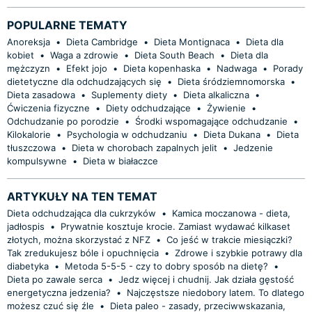
POPULARNE TEMATY
Anoreksja
•
Dieta Cambridge
•
Dieta Montignaca
•
Dieta dla
kobiet
•
Waga a zdrowie
•
Dieta South Beach
•
Dieta dla
mężczyzn
•
Efekt jojo
•
Dieta kopenhaska
•
Nadwaga
•
Porady
dietetyczne dla odchudzających się
•
Dieta śródziemnomorska
•
Dieta zasadowa
•
Suplementy diety
•
Dieta alkaliczna
•
Ćwiczenia fizyczne
•
Diety odchudzające
•
Żywienie
•
Odchudzanie po porodzie
•
Środki wspomagające odchudzanie
•
Kilokalorie
•
Psychologia w odchudzaniu
•
Dieta Dukana
•
Dieta
tłuszczowa
•
Dieta w chorobach zapalnych jelit
•
Jedzenie
kompulsywne
•
Dieta w białaczce
ARTYKUŁY NA TEN TEMAT
Dieta odchudzająca dla cukrzyków
•
Kamica moczanowa - dieta,
jadłospis
•
Prywatnie kosztuje krocie. Zamiast wydawać kilkaset
złotych, można skorzystać z NFZ
•
Co jeść w trakcie miesiączki?
Tak zredukujesz bóle i opuchnięcia
•
Zdrowe i szybkie potrawy dla
diabetyka
•
Metoda 5-5-5 - czy to dobry sposób na dietę?
•
Dieta po zawale serca
•
Jedz więcej i chudnij. Jak działa gęstość
energetyczna jedzenia?
•
Najczęstsze niedobory latem. To dlatego
możesz czuć się źle
•
Dieta paleo - zasady, przeciwwskazania,