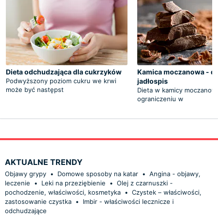
Dieta odchudzająca dla cukrzyków
Kamica moczanowa - di
Podwyższony poziom cukru we krwi
jadłospis
może być następst
Dieta w kamicy moczanowe
ograniczeniu w
AKTUALNE TRENDY
Objawy grypy
•
Domowe sposoby na katar
•
Angina - objawy,
leczenie
•
Leki na przeziębienie
•
Olej z czarnuszki -
pochodzenie, właściwości, kosmetyka
•
Czystek – właściwości,
zastosowanie czystka
•
Imbir - właściwości lecznicze i
odchudzające