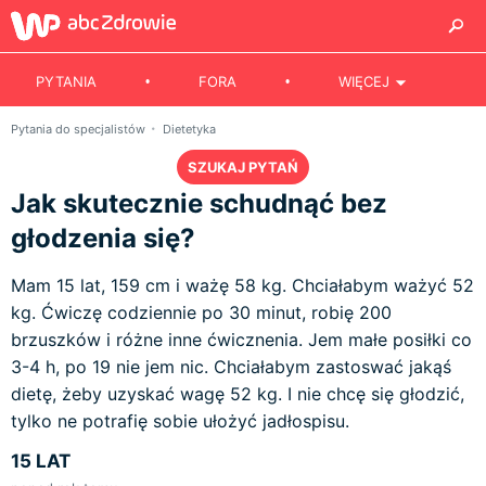
PYTANIA
FORA
WIĘCEJ
Pytania do specjalistów
Dietetyka
SZUKAJ PYTAŃ
Jak skutecznie schudnąć bez
głodzenia się?
Mam 15 lat, 159 cm i ważę 58 kg. Chciałabym ważyć 52
kg. Ćwiczę codziennie po 30 minut, robię 200
brzuszków i różne inne ćwicznenia. Jem małe posiłki co
3-4 h, po 19 nie jem nic. Chciałabym zastoswać jakąś
dietę, żeby uzyskać wagę 52 kg. I nie chcę się głodzić,
tylko ne potrafię sobie ułożyć jadłospisu.
15 LAT