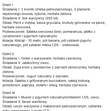
Dzień I
Śniadanie I: 2 kromki chleba pełnoziarnistego, 2 plasterki
wędzonego łososia, cykoria; herbata zielona.
Śniadanie II: Sok warzywny (250 ml).
Obiad: Pierś z indyka, kasza gryczana, brokuły gotowane na parze;
herbata owocowa.
Podwieczorek: Sałatka owocowa (kiwi, pomarańcza, jabłko z
cynamonem i jogurtem naturalnym).
Kolacja: Koktajl - 10 malin, pół banana, pół szklanki jogurtu
naturalnego, pół szklanki mleka 1,5% - zmiksować.
Dzień II
Śniadanie I: Omlet z warzywami; herbata czerwona,
Śniadanie II: Jabłko/inny owoc.
Obiad: Zupa krem z pomidorów z ziarnami słonecznika; herbata
zielona.
Podwieczorek: Jogurt naturalny z ziarnami.
Kolacja: Sałatka z grillowanym kurczakiem, sałatą lodową,
pomidorem, papryka, ziołami i oliwą; herbata czerwona .
Dzień III:
Śniadanie I: Muesli z jogurtem naturalnym/mlekiem 1,5%, owoc.
Śniadanie II: Serek waniliowy.
Obiad: Leczo warzywne z makaronem pełnoziarnistym, szklanka
soku owocowego z wodą (1:1).