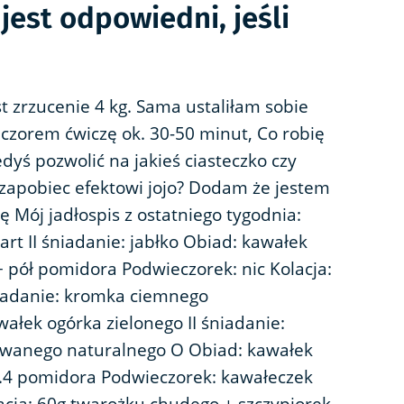
 jest odpowiedni, jeśli
 zrzucenie 4 kg. Sama ustaliłam sobie
eczorem ćwiczę ok. 30-50 minut, Co robię
dyś pozwolić na jakieś ciasteczko czy
i zapobiec efektowi jojo? Dodam że jestem
ę Mój jadłospis z ostatniego tygodnia:
art II śniadanie: jabłko Obiad: kawałek
 pół pomidora Podwieczorek: nic Kolacja:
Śniadanie: kromka ciemnego
wałek ogórka zielonego II śniadanie:
owanego naturalnego O Obiad: kawałek
3.4 pomidora Podwieczorek: kawałeczek