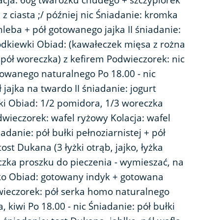
acja: 60g twarożku chudego + szczypiorek
 z ciasta ;/ później nic Śniadanie: kromka
leba + pół gotowanego jajka II śniadanie:
zodkiewki Obiad: (kawałeczek mięsa z rożna
a (pół woreczka) z kefirem Podwieczorek: nic
zowanego naturalnego Po 18.00 - nic
 jajka na twardo II śniadanie: jogurt
wki Obiad: 1/2 pomidora, 1/3 woreczka
dwieczorek: wafel ryżowy Kolacja: wafel
iadanie: pół bułki pełnoziarnistej + pół
tost Dukana (3 łyżki otrąb, jajko, łyżka
eczka proszku do pieczenia - wymieszać, na
łko Obiad: gotowany indyk + gotowana
ieczorek: pół serka homo naturalnego
, kiwi Po 18.00 - nic Śniadanie: pół bułki