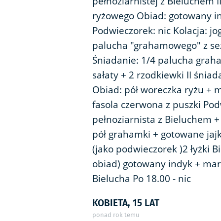
pełnoziarnistej z Bieluchem I
ryżowego Obiad: gotowany i
Podwieczorek: nic Kolacja: j
palucha "grahamowego" z se
Śniadanie: 1/4 palucha grah
sałaty + 2 rzodkiewki II śnia
Obiad: pół woreczka ryżu + 
fasola czerwona z puszki Pod
pełnoziarnista z Bieluchem + 
pół grahamki + gotowane jajk
(jako podwieczorek )2 łyżki B
obiad) gotowany indyk + marc
Bielucha Po 18.00 - nic
KOBIETA, 15 LAT
ponad rok temu