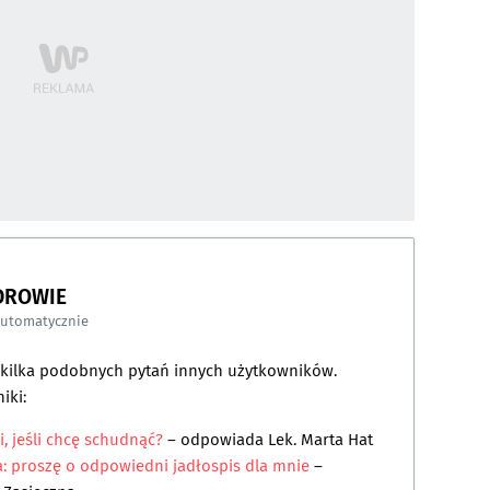
DROWIE
automatycznie
a kilka podobnych pytań innych użytkowników.
iki:
i, jeśli chcę schudnąć?
– odpowiada
Lek. Marta Hat
: proszę o odpowiedni jadłospis dla mnie
–