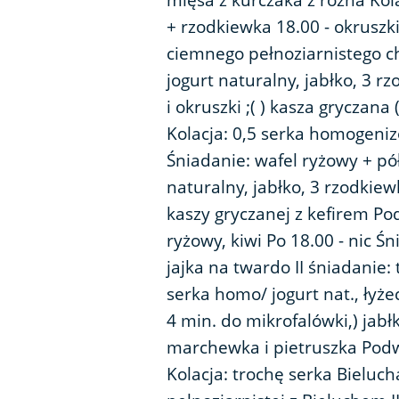
mięsa z kurczaka z rożna Kol
+ rzodkiewka 18.00 - okruszki
ciemnego pełnoziarnistego ch
jogurt naturalny, jabłko, 3 r
i okruszki ;( ) kasza gryczan
Kolacja: 0,5 serka homogeni
Śniadanie: wafel ryżowy + pół
naturalny, jabłko, 3 rzodkie
kaszy gryczanej z kefirem Po
ryżowy, kiwi Po 18.00 - nic Śn
jajka na twardo II śniadanie: 
serka homo/ jogurt nat., łyż
4 min. do mikrofalówki,) jab
marchewka i pietruszka Podw
Kolacja: trochę serka Bielucha