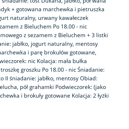
I śniadanie: tost Dukana, jabłko, pół wafla
ndyk + gotowana marchewka i pietruszka
ogurt naturalny, urwany kawałeczek
zamem z Bieluchem Po 18.00 - nic
amowego z sezamem z Bieluchem + 3 listki
danie: jabłko, jogurt naturalny, mentosy
marchewka i parę brokułów gotowane,
wieczorek: nic Kolacja: mała bułka
troszkę groszku Po 18.00 - nic Śniadanie:
o II śniadanie: jabłko, mentosy Obiad:
ielucha, pół grahamki Podwieczorek: (jako
hewka i brokuły gotowane Kolacja: 2 łyżki