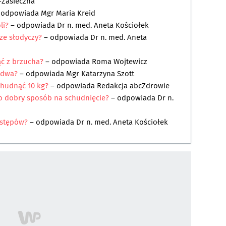
n-Zasieczna
 odpowiada
Mgr Maria Kreid
li?
– odpowiada
Dr n. med. Aneta Kościołek
 ze słodyczy?
– odpowiada
Dr n. med. Aneta
ąć z brzucha?
– odpowiada
Roma Wojtewicz
 dwa?
– odpowiada
Mgr Katarzyna Szott
chudnąć 10 kg?
– odpowiada
Redakcja abcZdrowie
to dobry sposób na schudnięcie?
– odpowiada
Dr n.
zstępów?
– odpowiada
Dr n. med. Aneta Kościołek