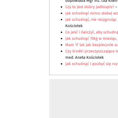
odpowiada
Mgr inż. Ola Kile
Czy to jest dobry jadłospis?
–
Jak schudnąć mimo słabej wo
Jak schudnąć, nie rezygnując
Kościołek
Co jeść i ćwiczyć, aby schudn
Jak schudnąć 15kg w miesiąc,
Mam 17 lat: jak bezpiecznie s
Czy środki przeczyszczające 
med. Aneta Kościołek
Jak schudnąć i pozbyć się ro