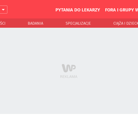
PYTANIA DO LEKARZY
FORA I GRUPY 
J
ŚCI
BADANIA
SPECJALIZACJE
CIĄŻA I DZIEC