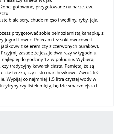
z masła czy śmietany). Jak
żone, gotowane, przygotowane na parze, ew.
zczu.
ste białe sery, chude mięso i wędliny, ryby, jaja,
ożesz przygotować sobie pełnoziarnistą kanapkę, z
zy jogurt i owoc. Polecam też soki owocowe i
jabłkowy z selerem czy z czerwonych buraków).
. Przyjmij zasadę że jesz je dwa razy w tygodniu.
 A najlepiej do godziny 12 w południe. Wybieraj
, czy tradycyjny kawałek ciasta. Pamiętaj że są
te ciasteczka, czy cisto marchewkowe. Zwróć też
 Wypijaj co najmniej 1,5 litra czystej wody w
k cytryny czy listek mięty, będzie smaczniejsza i