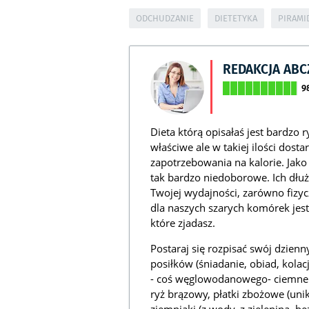
ODCHUDZANIE
DIETETYKA
PIRAMI
REDAKCJA AB
9
Dieta którą opisałaś jest bardzo 
właściwe ale w takiej ilości dost
zapotrzebowania na kalorie. Jako 
tak bardzo niedoborowe. Ich dł
Twojej wydajności, zarówno fizy
dla naszych szarych komórek jes
które zjadasz.
Postaraj się rozpisać swój dzienn
posiłków (śniadanie, obiad, kolacj
- coś węglowodanowego- ciemne p
ryż brązowy, płatki zbożowe (uni