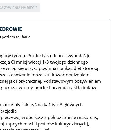
DA ŻYWIENIA NA DIECIE
CZDROWIE
8
poziom zaufania
rygorystyczna. Produkty są dobre i wybrałaś je
arczają Ci mniej więcej 1/3 twojego dziennego
że wciąż się uczysz powinnaś unikać diet które są
uższe stosowanie może skutkować obniżeniem
cznej jak i psychicznej. Podstawowym pożywieniem
t glukoza, wtórny produkt przemiany składników
y jadłospis tak byś na każdy z 3 głównych
a) zjadła:
ieczywo, grube kasze, pełnoziarniste makarony,
kaj kupnych musli i płatków kukurydzianych),