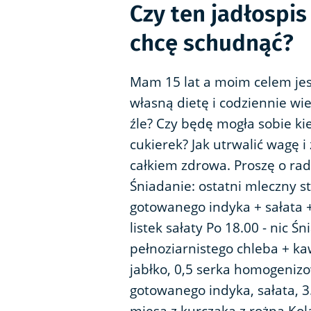
Czy ten jadłospis
chcę schudnąć?
Mam 15 lat a moim celem jest
własną dietę i codziennie wi
źle? Czy będę mogła sobie kie
cukierek? Jak utrwalić wagę 
całkiem zdrowa. Proszę o rad
Śniadanie: ostatni mleczny st
gotowanego indyka + sałata +
listek sałaty Po 18.00 - nic 
pełnoziarnistego chleba + ka
jabłko, 0,5 serka homogeniz
gotowanego indyka, sałata, 