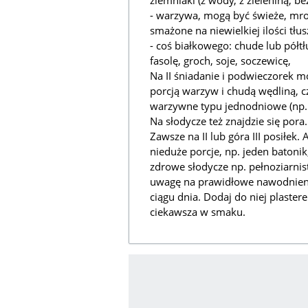
ziemniaki (z wody, z zieleniną, be
- warzywa, mogą być świeże, mro
smażone na niewielkiej ilości tłus
- coś białkowego: chude lub półtłu
fasolę, groch, soje, soczewicę,
Na II śniadanie i podwieczorek m
porcją warzyw i chudą wędliną, c
warzywne typu jednodniowe (np. 
Na słodycze też znajdzie się pora
Zawsze na II lub góra III posiłek.
nieduże porcje, np. jeden batonik
zdrowe słodycze np. pełnoziarnis
uwagę na prawidłowe nawodnienie.
ciągu dnia. Dodaj do niej plastere
ciekawsza w smaku.