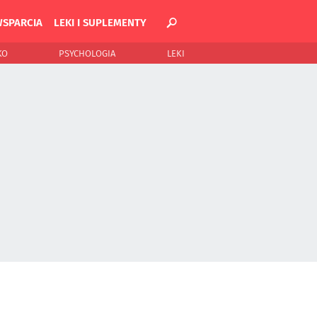
WSPARCIA
LEKI I SUPLEMENTY
KO
PSYCHOLOGIA
LEKI