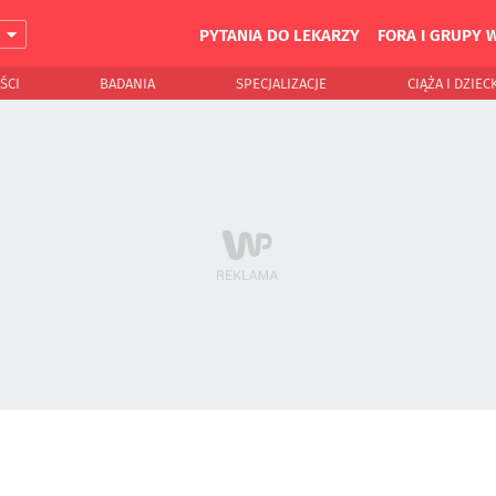
PYTANIA DO LEKARZY
FORA I GRUPY 
J
ŚCI
BADANIA
SPECJALIZACJE
CIĄŻA I DZIEC