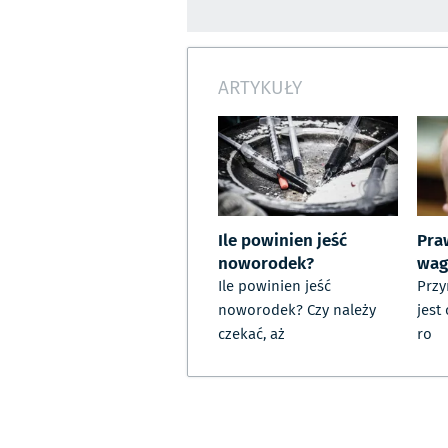
ARTYKUŁY
Ile powinien jeść
Pra
noworodek?
wag
Ile powinien jeść
Przy
noworodek? Czy należy
jest
czekać, aż
ro