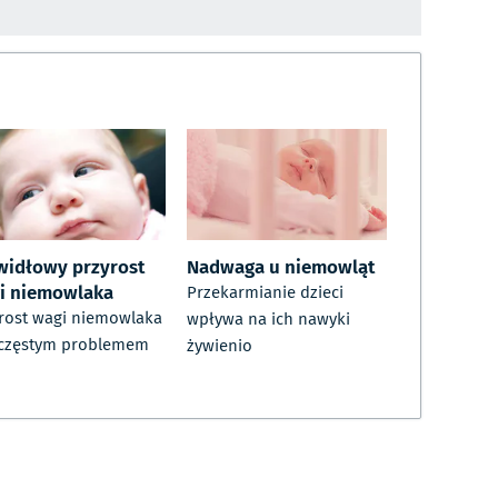
widłowy przyrost
Nadwaga u niemowląt
i niemowlaka
Przekarmianie dzieci
rost wagi niemowlaka
wpływa na ich nawyki
 częstym problemem
żywienio