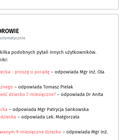
DROWIE
automatycznie
a kilka podobnych pytań innych użytkowników.
iki:
iecka - proszę o poradę
– odpowiada
Mgr inż. Ola
cznego
– odpowiada
Tomasz Pielak
jeść dziecko 7-miesięczne?
– odpowiada
Dr Anita
ecka
– odpowiada
Mgr Patrycja Sankowska
 dziecka
– odpowiada
Lek. Małgorzata
wanym 9-miesięczne dziecko
– odpowiada
Mgr inż.