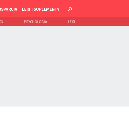
WSPARCIA
LEKI I SUPLEMENTY
KO
PSYCHOLOGIA
LEKI