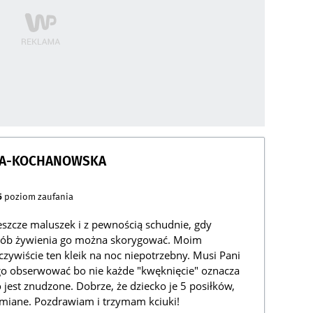
WA-KOCHANOWSKA
5
poziom zaufania
eszcze maluszek i z pewnością schudnie, gdy
osób żywienia go można skorygować. Moim
czywiście ten kleik na noc niepotrzebny. Musi Pani
go obserwować bo nie każde "kwęknięcie" oznacza
 jest znudzone. Dobrze, że dziecko je 5 posiłków,
miane. Pozdrawiam i trzymam kciuki!