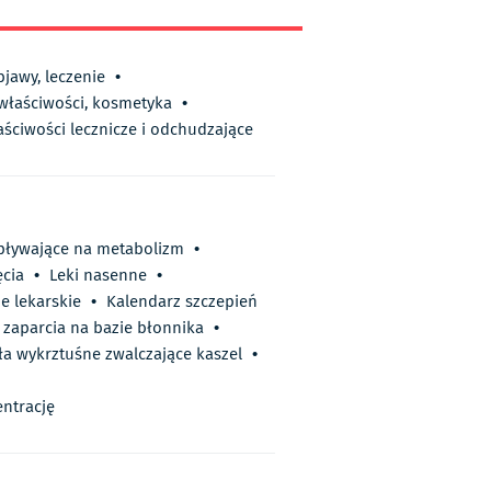
bjawy, leczenie
•
 właściwości, kosmetyka
•
aściwości lecznicze i odchudzające
ływające na metabolizm
•
ęcia
•
Leki nasenne
•
 lekarskie
•
Kalendarz szczepień
 zaparcia na bazie błonnika
•
ła wykrztuśne zwalczające kaszel
•
ntrację