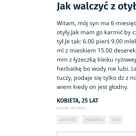
Jak walczyć z oty
Witam, mój syn ma 6 miesięcy
otyły.Jak mam go karmić by cz
tył.Je tak: 6.00 pierś 9.00 m
ml z mieskiem 15.00 deserek 
mm z łyżeczką kleiku ryżowe
herbatkę bo wody nie lubi. L
tuczy, podaje się tylko dz z
wiem kiedy on jest głodny.
KOBIETA, 25 LAT
ponad rok temu
OTYŁOŚĆ
PEDIATRIA
LEKI