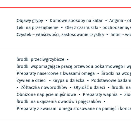
Objawy grypy
•
Domowe sposoby na katar
•
Angina - o
Leki na przeziębienie
•
Olej z czarnuszki - pochodzenie,
Czystek – właściwości, zastosowanie czystka
•
Imbir - wł
Środki przeciwgrzybicze
•
Środki wspomagające pracę przewodu pokarmowego i wp
Preparaty nasercowe z kwasami omega
•
Środki na wzd
Żywienie dzieci
•
Grypa u dziecka
•
Podstawowe badanie
•
Żółtaczka noworodków
•
Otyłość u dzieci
•
Środki na
Obniżone napięcie mięśniowe
•
Preparaty wapnia
•
Zio
Środki na ukąszenia owadów i pajęczaków
•
Preparaty z kwasami omega stosowane na pamięć i konce