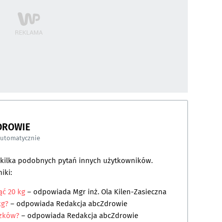
DROWIE
automatycznie
a kilka podobnych pytań innych użytkowników.
iki:
ąć 20 kg
– odpowiada
Mgr inż. Ola Kilen-Zasieczna
kg?
– odpowiada
Redakcja abcZdrowie
czków?
– odpowiada
Redakcja abcZdrowie