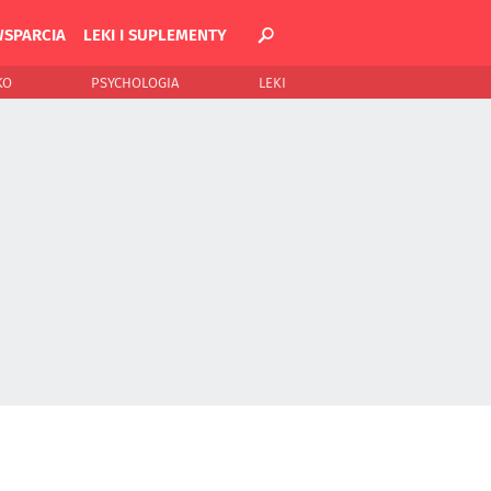
WSPARCIA
LEKI I SUPLEMENTY
KO
PSYCHOLOGIA
LEKI