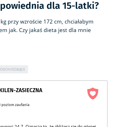
dpowiednia dla 15-latki?
 kg przy wzroście 172 cm, chciałabym
em jak. Czy jakaś dieta jest dla mnie
 ODCHUDZAJĄCE
 KILEN-ZASIECZNA
1
poziom zaufania
ynosi 24,7. Oznacza to, że zbliżasz się do górnej