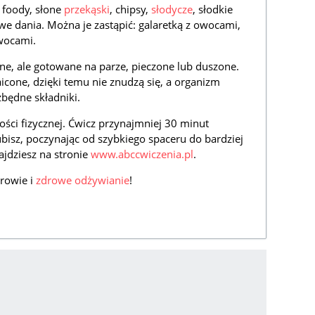
t foody, słone
przekąski
, chipsy,
słodycze
, słodkie
towe dania. Można je zastąpić: galaretką z owocami,
owocami.
e, ale gotowane na parze, pieczone lub duszone.
aicone, dzięki temu nie znudzą się, a organizm
będne składniki.
ości fizycznej. Ćwicz przynajmniej 30 minut
lubisz, poczynając od szybkiego spaceru do bardziej
jdziesz na stronie
www.abccwiczenia.pl
.
drowie i
zdrowe odżywianie
!