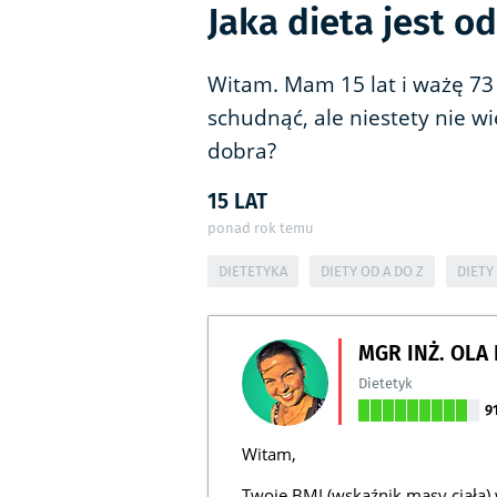
Jaka dieta jest o
Witam. Mam 15 lat i ważę 73
schudnąć, ale niestety nie wi
dobra?
15 LAT
ponad rok temu
DIETETYKA
DIETY OD A DO Z
DIETY
MGR INŻ. OLA
Dietetyk
9
Witam,
Twoje BMI (wskaźnik masy ciała) w