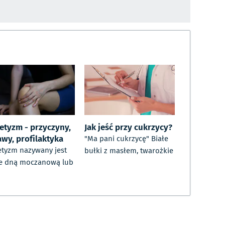
retyzm - przyczyny,
Jak jeść przy cukrzycy?
awy, profilaktyka
"Ma pani cukrzycę" Białe
etyzm nazywany jest
bułki z masłem, twarożkie
e dną moczanową lub