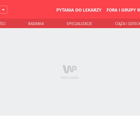
PYTANIA DO LEKARZY
FORA I GRUPY 
J
ŚCI
BADANIA
SPECJALIZACJE
CIĄŻA I DZIEC