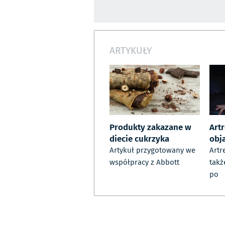
ARTYKUŁY
Produkty zakazane w
Art
diecie cukrzyka
obj
Artykuł przygotowany we
Artr
współpracy z Abbott
takż
po