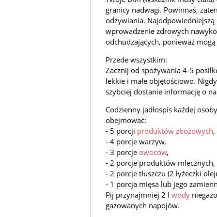
granicy nadwagi. Powinnaś, zatem
odżywiania. Najodpowiedniejszą
wprowadzenie zdrowych nawyków 
odchudzających, ponieważ mogą C
Przede wszystkim:
Zacznij od spożywania 4-5 posiłk
lekkie i małe objętościowo. Nigdy
szybciej dostanie informację o na
Codzienny jadłospis każdej osoby
obejmować:
- 5 porcji
produktów zbożowych
,
- 4 porcje warzyw,
- 3 porcje
owoców
,
- 2 porcje produktów mlecznych,
- 2 porcje tłuszczu (2 łyżeczki olej
- 1 porcja mięsa lub jego zamienn
Pij przynajmniej 2 l
wody
niegazo
gazowanych napojów.