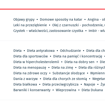
Objawy grypy
•
Domowe sposoby na katar
•
Angina - o
Leki na przeziębienie
•
Olej z czarnuszki - pochodzenie,
Czystek – właściwości, zastosowanie czystka
•
Imbir - wł
Dieta
•
Dieta antyrakowa
•
Odchudzanie
•
Dieta dla c
Dieta dla sportowców
•
Dieta na pamięć i koncentrację
Dieta w hipercholesterolemii
•
Dieta na dobry sen
•
Die
Dieta na menopauzę
•
Dieta na zimę
•
Dieta dla różnyc
Dieta na zdrowe oczy
•
Substancje słodzące
•
Wymienn
Dania z warzyw
•
Dieta dla chorych ze stomią
•
Wegetar
Dieta białkowa
•
Dieta przeciwgrzybicza
•
Napoje
•
Ży
Barwniki i konserwanty
•
Wieprzowina
•
Dieta Dukana