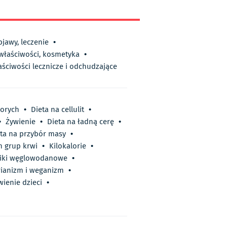
bjawy, leczenie
•
 właściwości, kosmetyka
•
aściwości lecznicze i odchudzające
horych
•
Dieta na cellulit
•
•
Żywienie
•
Dieta na ładną cerę
•
ta na przybór masy
•
h grup krwi
•
Kilokalorie
•
iki węglowodanowe
•
ianizm i weganizm
•
wienie dzieci
•