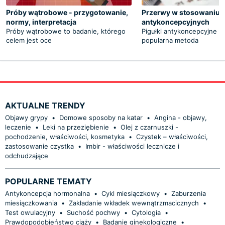
Próby wątrobowe - przygotowanie,
Przerwy w stosowaniu p
normy, interpretacja
antykoncepcyjnych
Próby wątrobowe to badanie, którego
Pigułki antykoncepcyjne t
celem jest oce
popularna metoda
AKTUALNE TRENDY
Objawy grypy
•
Domowe sposoby na katar
•
Angina - objawy,
leczenie
•
Leki na przeziębienie
•
Olej z czarnuszki -
pochodzenie, właściwości, kosmetyka
•
Czystek – właściwości,
zastosowanie czystka
•
Imbir - właściwości lecznicze i
odchudzające
POPULARNE TEMATY
Antykoncepcja hormonalna
•
Cykl miesiączkowy
•
Zaburzenia
miesiączkowania
•
Zakładanie wkładek wewnątrzmacicznych
•
Test owulacyjny
•
Suchość pochwy
•
Cytologia
•
Prawdopodobieństwo ciąży
•
Badanie ginekologiczne
•