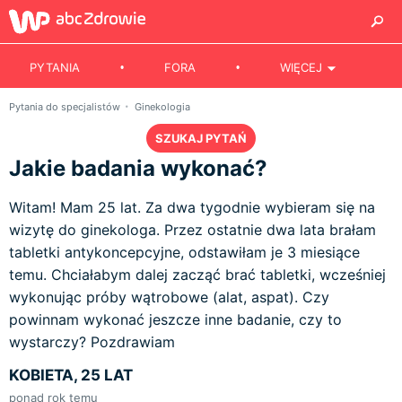
PYTANIA
FORA
WIĘCEJ
Pytania do specjalistów
Ginekologia
SZUKAJ PYTAŃ
Jakie badania wykonać?
Witam! Mam 25 lat. Za dwa tygodnie wybieram się na
wizytę do ginekologa. Przez ostatnie dwa lata brałam
tabletki antykoncepcyjne, odstawiłam je 3 miesiące
temu. Chciałabym dalej zacząć brać tabletki, wcześniej
wykonując próby wątrobowe (alat, aspat). Czy
powinnam wykonać jeszcze inne badanie, czy to
wystarczy? Pozdrawiam
KOBIETA, 25 LAT
ponad rok temu