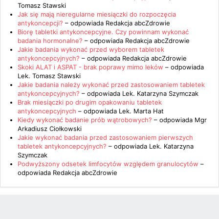
Tomasz Stawski
Jak się mają nieregularne miesiączki do rozpoczęcia
antykoncepcji?
– odpowiada
Redakcja abcZdrowie
Biorę tabletki antykoncepcyjne. Czy powinnam wykonać
badania hormonalne?
– odpowiada
Redakcja abcZdrowie
Jakie badania wykonać przed wyborem tabletek
antykoncepcyjnych?
– odpowiada
Redakcja abcZdrowie
Skoki ALAT i ASPAT - brak poprawy mimo leków
– odpowiada
Lek. Tomasz Stawski
Jakie badania należy wykonać przed zastosowaniem tabletek
antykoncepcyjnych?
– odpowiada
Lek. Katarzyna Szymczak
Brak miesiączki po drugim opakowaniu tabletek
antykoncepcyjnych
– odpowiada
Lek. Marta Hat
Kiedy wykonać badanie prób wątrobowych?
– odpowiada
Mgr
Arkadiusz Ciołkowski
Jakie wykonać badania przed zastosowaniem pierwszych
tabletek antykoncepcyjnych?
– odpowiada
Lek. Katarzyna
Szymczak
Podwyższony odsetek limfocytów względem granulocytów
–
odpowiada
Redakcja abcZdrowie