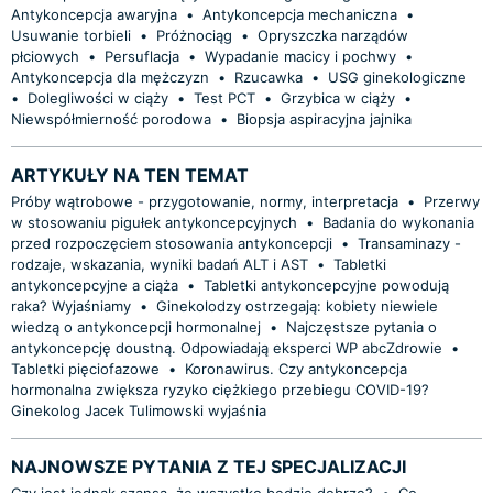
Antykoncepcja awaryjna
•
Antykoncepcja mechaniczna
•
Usuwanie torbieli
•
Próżnociąg
•
Opryszczka narządów
płciowych
•
Persuflacja
•
Wypadanie macicy i pochwy
•
Antykoncepcja dla mężczyzn
•
Rzucawka
•
USG ginekologiczne
•
Dolegliwości w ciąży
•
Test PCT
•
Grzybica w ciąży
•
Niewspółmierność porodowa
•
Biopsja aspiracyjna jajnika
ARTYKUŁY NA TEN TEMAT
Próby wątrobowe - przygotowanie, normy, interpretacja
•
Przerwy
w stosowaniu pigułek antykoncepcyjnych
•
Badania do wykonania
przed rozpoczęciem stosowania antykoncepcji
•
Transaminazy -
rodzaje, wskazania, wyniki badań ALT i AST
•
Tabletki
antykoncepcyjne a ciąża
•
Tabletki antykoncepcyjne powodują
raka? Wyjaśniamy
•
Ginekolodzy ostrzegają: kobiety niewiele
wiedzą o antykoncepcji hormonalnej
•
Najczęstsze pytania o
antykoncepcję doustną. Odpowiadają eksperci WP abcZdrowie
•
Tabletki pięciofazowe
•
Koronawirus. Czy antykoncepcja
hormonalna zwiększa ryzyko ciężkiego przebiegu COVID-19?
Ginekolog Jacek Tulimowski wyjaśnia
NAJNOWSZE PYTANIA Z TEJ SPECJALIZACJI
Czy jest jednak szansa, że wszystko będzie dobrze?
•
Co