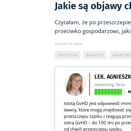
Jakie są objawy 
Czytałam, że po przeszczepi
przeciwko gospodarzowi, jaki
ponad rok temu
ONKOLOGIA
BIAŁACZKI
BIAŁACZKA
LEK. AGNIESZ
Hematolog
,
Tychy
8
Istotą GvHD jest odpowiedź immu
dawcy, które mogą znajdować się
przeszczepu szpiku i reagują pr
ostrą GvHD – do 100 dni po przes
od chwili przeszczepu szpiku.