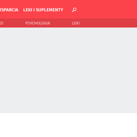
WSPARCIA
LEKI I SUPLEMENTY
KO
PSYCHOLOGIA
LEKI