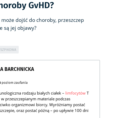
choroby GvHD?
e może dojść do choroby, przeszczep
e są jej objawy?
 SZPIKOWA
KA BARCHNICKA
6
poziom zaufania
nologiczna rodzaju białych ciałek –
limfocytów
T
 w przeszczepianym materiale podczas
zeciwko organizmowi biorcy. Wyróżniamy postać
zczepie, oraz postać późną – po upływie 100 dni