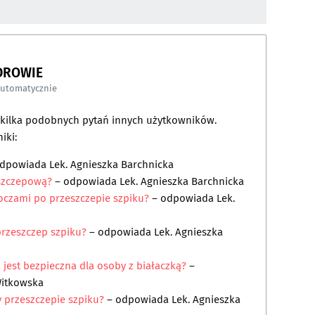
DROWIE
automatycznie
a kilka podobnych pytań innych użytkowników.
iki:
odpowiada
Lek. Agnieszka Barchnicka
eszczepową?
– odpowiada
Lek. Agnieszka Barchnicka
oczami po przeszczepie szpiku?
– odpowiada
Lek.
przeszczep szpiku?
– odpowiada
Lek. Agnieszka
 jest bezpieczna dla osoby z białaczką?
–
Witkowska
 przeszczepie szpiku?
– odpowiada
Lek. Agnieszka