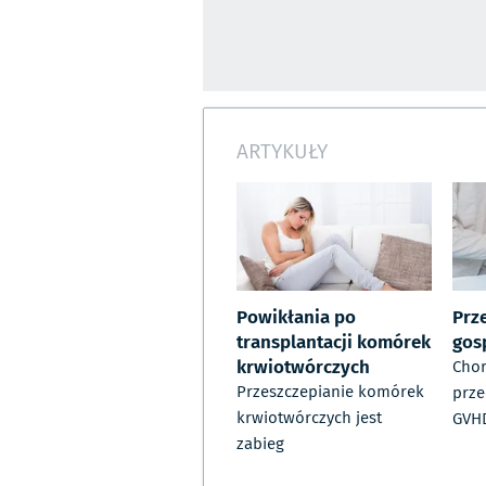
ARTYKUŁY
Powikłania po
Prz
transplantacji komórek
gos
krwiotwórczych
Chor
Przeszczepianie komórek
prze
krwiotwórczych jest
GVHD
zabieg