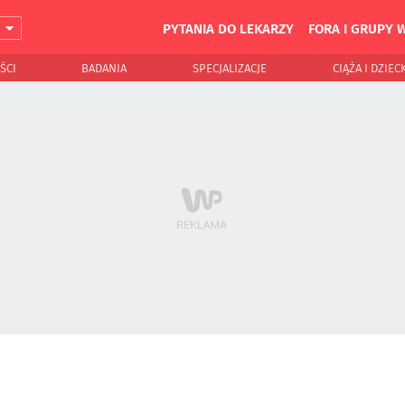
PYTANIA DO LEKARZY
FORA I GRUPY 
J
ŚCI
BADANIA
SPECJALIZACJE
CIĄŻA I DZIEC