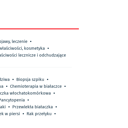
bjawy, leczenie
•
 właściwości, kosmetyka
•
aściwości lecznicze i odchudzające
dziwa
•
Biopsja szpiku
•
wa
•
Chemioterapia w białaczce
•
aczka włochatokomórkowa
•
Pancytopenia
•
aki
•
Przewlekła białaczka
•
k w piersi
•
Rak przełyku
•