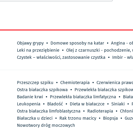
Objawy grypy
•
Domowe sposoby na katar
•
Angina - o
Leki na przeziębienie
•
Olej z czarnuszki - pochodzenie,
Czystek – właściwości, zastosowanie czystka
•
Imbir - wł
Przeszczep szpiku
•
Chemioterapia
•
Czerwienica praw
Ostra białaczka szpikowa
•
Przewlekła białaczka szpiko
Badanie krwi
•
Przewlekła białaczka limfatyczna
•
Biał
Leukopenia
•
Bladość
•
Dieta w białaczce
•
Siniaki
•
Ostra białaczka limfoblastyczna
•
Radioterapia
•
Chłoni
Białaczka u dzieci
•
Rak trzonu macicy
•
Biopsja
•
Guze
Nowotwory dróg moczowych