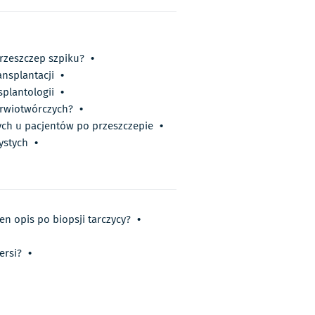
rzeszczep szpiku?
•
ansplantacji
•
plantologii
•
krwiotwórczych?
•
ch u pacjentów po przeszczepie
•
ystych
•
en opis po biopsji tarczycy?
•
ersi?
•