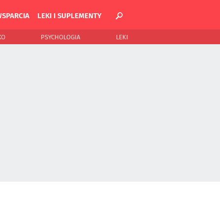
WSPARCIA
LEKI I SUPLEMENTY
KO
PSYCHOLOGIA
LEKI