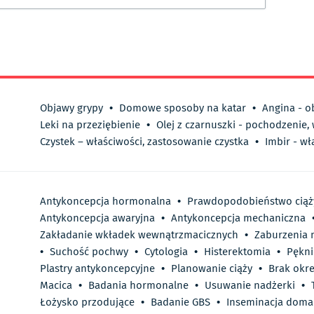
Objawy grypy
•
Domowe sposoby na katar
•
Angina - o
Leki na przeziębienie
•
Olej z czarnuszki - pochodzenie,
Czystek – właściwości, zastosowanie czystka
•
Imbir - wł
Antykoncepcja hormonalna
•
Prawdopodobieństwo ciąż
Antykoncepcja awaryjna
•
Antykoncepcja mechaniczna
Zakładanie wkładek wewnątrzmacicznych
•
Zaburzenia 
•
Suchość pochwy
•
Cytologia
•
Histerektomia
•
Pękni
Plastry antykoncepcyjne
•
Planowanie ciąży
•
Brak okr
Macica
•
Badania hormonalne
•
Usuwanie nadżerki
•
Łożysko przodujące
•
Badanie GBS
•
Inseminacja doma