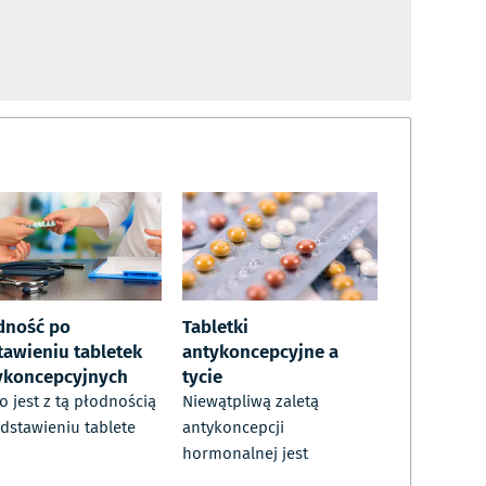
dność po
Tabletki
tawieniu tabletek
antykoncepcyjne a
ykoncepcyjnych
tycie
to jest z tą płodnością
Niewątpliwą zaletą
dstawieniu tablete
antykoncepcji
hormonalnej jest