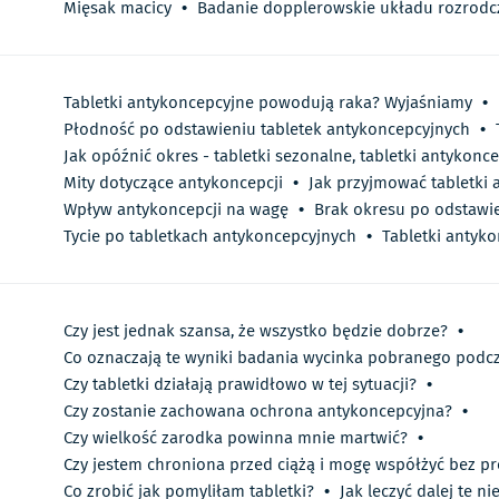
Mięsak macicy
•
Badanie dopplerowskie układu rozrodc
Tabletki antykoncepcyjne powodują raka? Wyjaśniamy
•
Płodność po odstawieniu tabletek antykoncepcyjnych
•
Jak opóźnić okres - tabletki sezonalne, tabletki antykonc
Mity dotyczące antykoncepcji
•
Jak przyjmować tabletki
Wpływ antykoncepcji na wagę
•
Brak okresu po odstawie
Tycie po tabletkach antykoncepcyjnych
•
Tabletki antyko
Czy jest jednak szansa, że wszystko będzie dobrze?
•
Co oznaczają te wyniki badania wycinka pobranego podcz
Czy tabletki działają prawidłowo w tej sytuacji?
•
Czy zostanie zachowana ochrona antykoncepcyjna?
•
Czy wielkość zarodka powinna mnie martwić?
•
Czy jestem chroniona przed ciążą i mogę współżyć bez p
Co zrobić jak pomyliłam tabletki?
•
Jak leczyć dalej te n