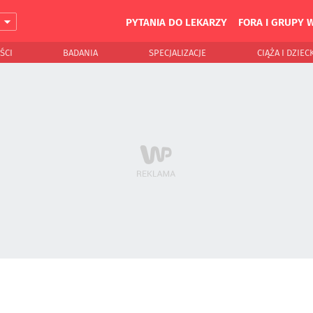
PYTANIA DO LEKARZY
FORA I GRUPY 
J
ŚCI
BADANIA
SPECJALIZACJE
CIĄŻA I DZIEC