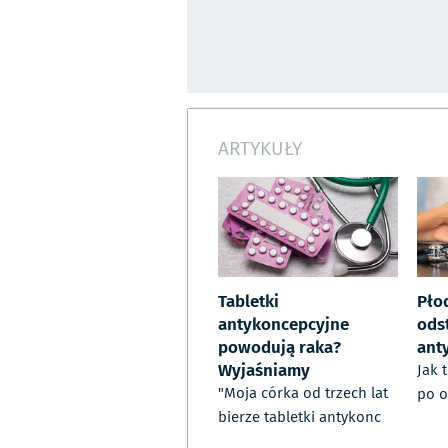
ARTYKUŁY
Tabletki
Pło
antykoncepcyjne
ods
powodują raka?
ant
Wyjaśniamy
Jak 
"Moja córka od trzech lat
po o
bierze tabletki antykonc