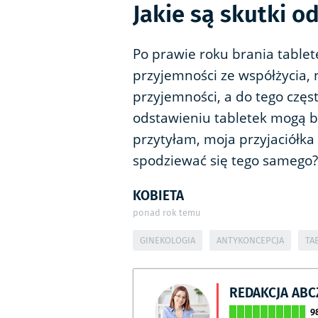
Jakie są skutki o
Po prawie roku brania table
przyjemności ze współżycia, 
przyjemności, a do tego częs
odstawieniu tabletek mogą by
przytyłam, moja przyjaciółka
spodziewać się tego samego?
KOBIETA
ponad rok temu
GINEKOLOGIA
ANTYKONCEPCJA
TA
REDAKCJA AB
9