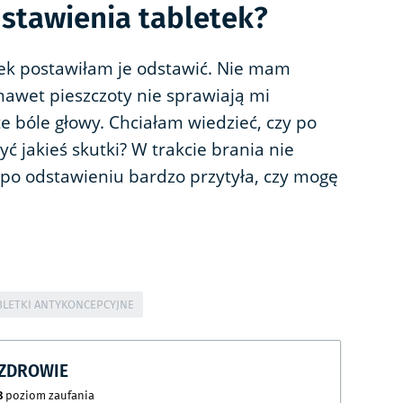
dstawienia tabletek?
tek postawiłam je odstawić. Nie mam
nawet pieszczoty nie sprawiają mi
te bóle głowy. Chciałam wiedzieć, czy po
ć jakieś skutki? W trakcie brania nie
 po odstawieniu bardzo przytyła, czy mogę
BLETKI ANTYKONCEPCYJNE
CZDROWIE
8
poziom zaufania