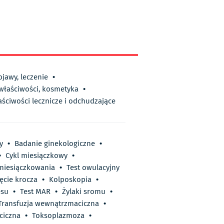
bjawy, leczenie
•
 właściwości, kosmetyka
•
aściwości lecznicze i odchudzające
y
•
Badanie ginekologiczne
•
•
Cykl miesiączkowy
•
miesiączkowania
•
Test owulacyjny
ęcie krocza
•
Kolposkopia
•
esu
•
Test MAR
•
Żylaki sromu
•
Transfuzja wewnątrzmaciczna
•
ciczna
•
Toksoplazmoza
•