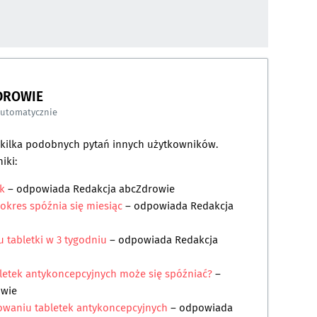
DROWIE
automatycznie
a kilka podobnych pytań innych użytkowników.
iki:
k
– odpowiada
Redakcja abcZdrowie
 okres spóźnia się miesiąc
– odpowiada
Redakcja
 tabletki w 3 tygodniu
– odpowiada
Redakcja
letek antykoncepcyjnych może się spóźniać?
–
owie
owaniu tabletek antykoncepcyjnych
– odpowiada