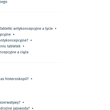
zego
Tabletki antykoncepcyjne a tycie
•
epcyjne
•
 antykoncepcyjne?
•
niu tabletek
•
ncepcyjne a ciąża
as histeroskopii?
•
rezerwatywy?
•
iedrożne jajowody?
•