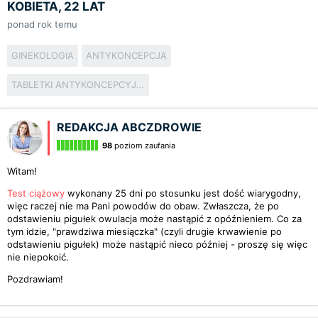
KOBIETA, 22 LAT
ponad rok temu
GINEKOLOGIA
ANTYKONCEPCJA
TABLETKI ANTYKONCEPCYJNE
REDAKCJA ABCZDROWIE
98
poziom zaufania
Witam!
Test ciążowy
wykonany 25 dni po stosunku jest dość wiarygodny,
więc raczej nie ma Pani powodów do obaw. Zwłaszcza, że po
odstawieniu pigułek owulacja może nastąpić z opóźnieniem. Co za
tym idzie, "prawdziwa miesiączka" (czyli drugie krwawienie po
odstawieniu pigułek) może nastąpić nieco później - proszę się więc
nie niepokoić.
Pozdrawiam!