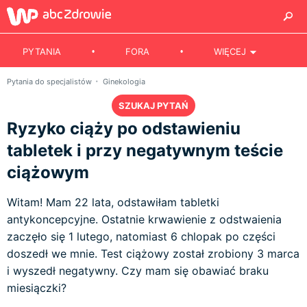
PYTANIA
FORA
WIĘCEJ
Pytania do specjalistów
Ginekologia
SZUKAJ PYTAŃ
Ryzyko ciąży po odstawieniu
tabletek i przy negatywnym teście
ciążowym
Witam! Mam 22 lata, odstawiłam tabletki
antykoncepcyjne. Ostatnie krwawienie z odstwaienia
zaczęło się 1 lutego, natomiast 6 chlopak po części
doszedł we mnie. Test ciążowy został zrobiony 3 marca
i wyszedł negatywny. Czy mam się obawiać braku
miesiączki?