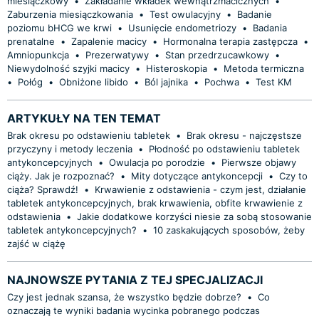
miesiączkowy
•
Zakładanie wkładek wewnątrzmacicznych
•
Zaburzenia miesiączkowania
•
Test owulacyjny
•
Badanie
poziomu bHCG we krwi
•
Usunięcie endometriozy
•
Badania
prenatalne
•
Zapalenie macicy
•
Hormonalna terapia zastępcza
•
Amniopunkcja
•
Prezerwatywy
•
Stan przedrzucawkowy
•
Niewydolność szyjki macicy
•
Histeroskopia
•
Metoda termiczna
•
Połóg
•
Obniżone libido
•
Ból jajnika
•
Pochwa
•
Test KM
ARTYKUŁY NA TEN TEMAT
Brak okresu po odstawieniu tabletek
•
Brak okresu - najczęstsze
przyczyny i metody leczenia
•
Płodność po odstawieniu tabletek
antykoncepcyjnych
•
Owulacja po porodzie
•
Pierwsze objawy
ciąży. Jak je rozpoznać?
•
Mity dotyczące antykoncepcji
•
Czy to
ciąża? Sprawdź!
•
Krwawienie z odstawienia - czym jest, działanie
tabletek antykoncepcyjnych, brak krwawienia, obfite krwawienie z
odstawienia
•
Jakie dodatkowe korzyści niesie za sobą stosowanie
tabletek antykoncepcyjnych?
•
10 zaskakujących sposobów, żeby
zajść w ciążę
NAJNOWSZE PYTANIA Z TEJ SPECJALIZACJI
Czy jest jednak szansa, że wszystko będzie dobrze?
•
Co
oznaczają te wyniki badania wycinka pobranego podczas