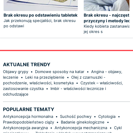
Brak okresu po odstawieniu tabletek
Brak okresu - najczęsts
Jak przekonują specjaliści, brak okresu
przyczyny i metody lecz
po odstawi
Kiedy kobieta zastanawia 
jej okres s
AKTUALNE TRENDY
Objawy grypy
•
Domowe sposoby na katar
•
Angina - objawy,
leczenie
•
Leki na przeziębienie
•
Olej z czarnuszki -
pochodzenie, właściwości, kosmetyka
•
Czystek – właściwości,
zastosowanie czystka
•
Imbir - właściwości lecznicze i
odchudzające
POPULARNE TEMATY
Antykoncepcja hormonalna
•
Suchość pochwy
•
Cytologia
•
Prawdopodobieństwo ciąży
•
Badanie ginekologiczne
•
Antykoncepcja awaryjna
•
Antykoncepcja mechaniczna
•
Cykl