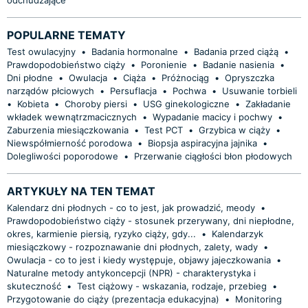
POPULARNE TEMATY
Test owulacyjny
•
Badania hormonalne
•
Badania przed ciążą
•
Prawdopodobieństwo ciąży
•
Poronienie
•
Badanie nasienia
•
Dni płodne
•
Owulacja
•
Ciąża
•
Próżnociąg
•
Opryszczka
narządów płciowych
•
Persuflacja
•
Pochwa
•
Usuwanie torbieli
•
Kobieta
•
Choroby piersi
•
USG ginekologiczne
•
Zakładanie
wkładek wewnątrzmacicznych
•
Wypadanie macicy i pochwy
•
Zaburzenia miesiączkowania
•
Test PCT
•
Grzybica w ciąży
•
Niewspółmierność porodowa
•
Biopsja aspiracyjna jajnika
•
Dolegliwości poporodowe
•
Przerwanie ciągłości błon płodowych
ARTYKUŁY NA TEN TEMAT
Kalendarz dni płodnych - co to jest, jak prowadzić, meody
•
Prawdopodobieństwo ciąży - stosunek przerywany, dni niepłodne,
okres, karmienie piersią, ryzyko ciąży, gdy...
•
Kalendarzyk
miesiączkowy - rozpoznawanie dni płodnych, zalety, wady
•
Owulacja - co to jest i kiedy występuje, objawy jajeczkowania
•
Naturalne metody antykoncepcji (NPR) - charakterystyka i
skuteczność
•
Test ciążowy - wskazania, rodzaje, przebieg
•
Przygotowanie do ciąży (prezentacja edukacyjna)
•
Monitoring