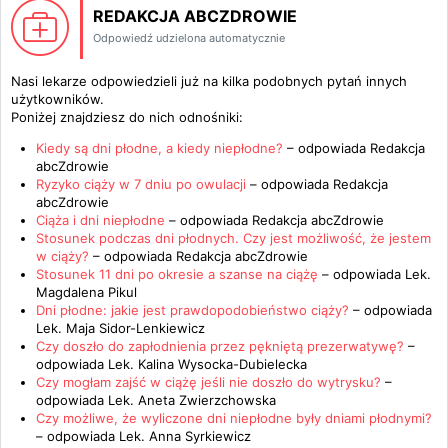
REDAKCJA ABCZDROWIE
Odpowiedź udzielona automatycznie
Nasi lekarze odpowiedzieli już na kilka podobnych pytań innych
użytkowników.
Poniżej znajdziesz do nich odnośniki:
Kiedy są dni płodne, a kiedy niepłodne?
– odpowiada
Redakcja
abcZdrowie
Ryzyko ciąży w 7 dniu po owulacji
– odpowiada
Redakcja
abcZdrowie
Ciąża i dni niepłodne
– odpowiada
Redakcja abcZdrowie
Stosunek podczas dni płodnych. Czy jest możliwość, że jestem
w ciąży?
– odpowiada
Redakcja abcZdrowie
Stosunek 11 dni po okresie a szanse na ciążę
– odpowiada
Lek.
Magdalena Pikul
Dni płodne: jakie jest prawdopodobieństwo ciąży?
– odpowiada
Lek. Maja Sidor-Lenkiewicz
Czy doszło do zapłodnienia przez pękniętą prezerwatywę?
–
odpowiada
Lek. Kalina Wysocka-Dubielecka
Czy mogłam zajść w ciążę jeśli nie doszło do wytrysku?
–
odpowiada
Lek. Aneta Zwierzchowska
Czy możliwe, że wyliczone dni niepłodne były dniami płodnymi?
– odpowiada
Lek. Anna Syrkiewicz