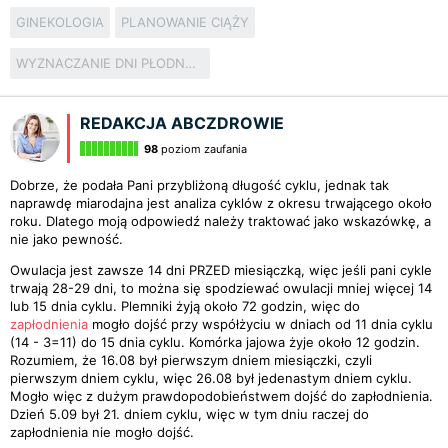
GINEKOLOGIA
PLANOWANIE CIĄŻY
WYZNACZANIE DNI PŁODNYCH
REDAKCJA ABCZDROWIE
98
poziom zaufania
Dobrze, że podała Pani przybliżoną długość cyklu, jednak tak
naprawdę miarodajna jest analiza cyklów z okresu trwającego około
roku. Dlatego moją odpowiedź należy traktować jako wskazówkę, a
nie jako pewność.
Owulacja jest zawsze 14 dni PRZED miesiączką, więc jeśli pani cykle
trwają 28-29 dni, to można się spodziewać owulacji mniej więcej 14
lub 15 dnia cyklu. Plemniki żyją około 72 godzin, więc do
zapłodnienia
mogło dojść przy współżyciu w dniach od 11 dnia cyklu
(14 - 3=11) do 15 dnia cyklu. Komórka jajowa żyje około 12 godzin.
Rozumiem, że 16.08 był pierwszym dniem miesiączki, czyli
pierwszym dniem cyklu, więc 26.08 był jedenastym dniem cyklu.
Mogło więc z dużym prawdopodobieństwem dojść do zapłodnienia.
Dzień 5.09 był 21. dniem cyklu, więc w tym dniu raczej do
zapłodnienia nie mogło dojść.