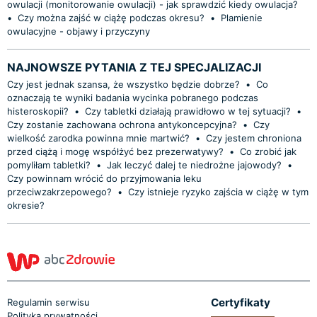
owulacji (monitorowanie owulacji) - jak sprawdzić kiedy owulacja?
•
Czy można zajść w ciążę podczas okresu?
•
Plamienie
owulacyjne - objawy i przyczyny
NAJNOWSZE PYTANIA Z TEJ SPECJALIZACJI
Czy jest jednak szansa, że wszystko będzie dobrze?
•
Co
oznaczają te wyniki badania wycinka pobranego podczas
histeroskopii?
•
Czy tabletki działają prawidłowo w tej sytuacji?
•
Czy zostanie zachowana ochrona antykoncepcyjna?
•
Czy
wielkość zarodka powinna mnie martwić?
•
Czy jestem chroniona
przed ciążą i mogę współżyć bez prezerwatywy?
•
Co zrobić jak
pomyliłam tabletki?
•
Jak leczyć dalej te niedrożne jajowody?
•
Czy powinnam wrócić do przyjmowania leku
przeciwzakrzepowego?
•
Czy istnieje ryzyko zajścia w ciążę w tym
okresie?
Certyfikaty
Regulamin serwisu
Polityka prywatności