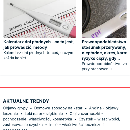
Kalendarz dni płodnych - co to jest,
Prawdopodobieństwo ci
jak prowadzić, meody
stosunek przerywany, d
Kalendarz dni płodnych to coś, o czym
niepłodne, okres, karmie
każda kobiet
ryzyko ciąży, gdy...
Prawdopodobieństwo zajśc
przy stosowaniu
AKTUALNE TRENDY
Objawy grypy
•
Domowe sposoby na katar
•
Angina - objawy,
leczenie
•
Leki na przeziębienie
•
Olej z czarnuszki -
pochodzenie, właściwości, kosmetyka
•
Czystek – właściwości,
zastosowanie czystka
•
Imbir - właściwości lecznicze i
odchudzające