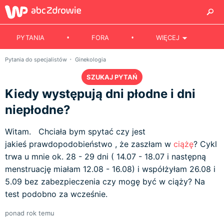
PYTANIA
FORA
WIĘCEJ
Pytania do specjalistów
Ginekologia
SZUKAJ PYTAŃ
Kiedy występują dni płodne i dni
niepłodne?
Witam. Chciała bym spytać czy jest
jakieś prawdopodobieństwo , że zaszłam w
ciążę
? Cykl
trwa u mnie ok. 28 - 29 dni ( 14.07 - 18.07 i następną
menstruację miałam 12.08 - 16.08) i współżyłam 26.08 i
5.09 bez zabezpieczenia czy mogę być w ciąży? Na
test podobno za wcześnie.
ponad rok temu