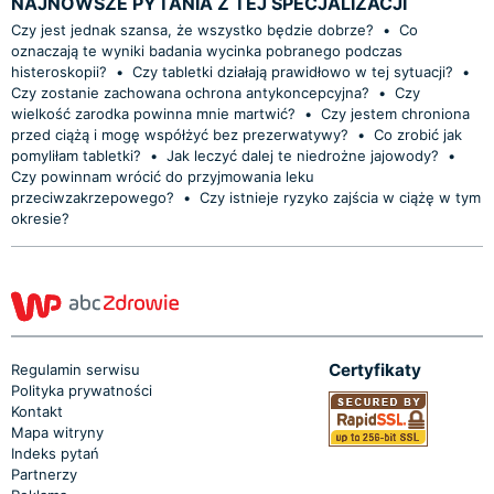
NAJNOWSZE PYTANIA Z TEJ SPECJALIZACJI
Czy jest jednak szansa, że wszystko będzie dobrze?
•
Co
oznaczają te wyniki badania wycinka pobranego podczas
histeroskopii?
•
Czy tabletki działają prawidłowo w tej sytuacji?
•
Czy zostanie zachowana ochrona antykoncepcyjna?
•
Czy
wielkość zarodka powinna mnie martwić?
•
Czy jestem chroniona
przed ciążą i mogę współżyć bez prezerwatywy?
•
Co zrobić jak
pomyliłam tabletki?
•
Jak leczyć dalej te niedrożne jajowody?
•
Czy powinnam wrócić do przyjmowania leku
przeciwzakrzepowego?
•
Czy istnieje ryzyko zajścia w ciążę w tym
okresie?
Certyfikaty
Regulamin serwisu
Polityka prywatności
Kontakt
Mapa witryny
Indeks pytań
Partnerzy