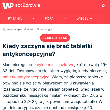
PYTANIA
FORA
WIĘCEJ
Pytania do specjalistów
Ginekologia
SZUKAJ PYTAŃ
Kiedy zaczyna się brać tabletki
antykoncepcyjne?
Mam nieregularne
cykle miesiączkowe
, które trwają 29-
33 dni. Zastanawiam się jak to wygląda, kiedy bierze się
tabletki antykoncepcyjne
. Wiem, że pierwszą tabletkę
powinno się wziąć w pierwszym dniu krwawienia
(zaznaczę, że nigdy nie brałam tabletek), więc jeżeli w
październiku miesiączkę miałam w dniach 22- 27, a w
listopadzie 22- 27, to jak powinnam wziąć tabletk? W
grudniu przypuszczalnie dostanę miesiączkę 20.