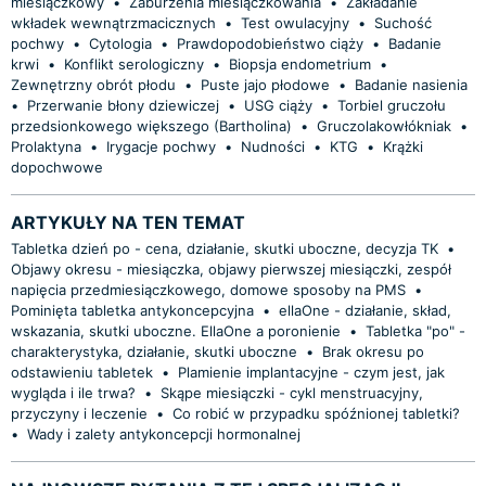
miesiączkowy
•
Zaburzenia miesiączkowania
•
Zakładanie
wkładek wewnątrzmacicznych
•
Test owulacyjny
•
Suchość
pochwy
•
Cytologia
•
Prawdopodobieństwo ciąży
•
Badanie
krwi
•
Konflikt serologiczny
•
Biopsja endometrium
•
Zewnętrzny obrót płodu
•
Puste jajo płodowe
•
Badanie nasienia
•
Przerwanie błony dziewiczej
•
USG ciąży
•
Torbiel gruczołu
przedsionkowego większego (Bartholina)
•
Gruczolakowłókniak
•
Prolaktyna
•
Irygacje pochwy
•
Nudności
•
KTG
•
Krążki
dopochwowe
ARTYKUŁY NA TEN TEMAT
Tabletka dzień po - cena, działanie, skutki uboczne, decyzja TK
•
Objawy okresu - miesiączka, objawy pierwszej miesiączki, zespół
napięcia przedmiesiączkowego, domowe sposoby na PMS
•
Pominięta tabletka antykoncepcyjna
•
ellaOne - działanie, skład,
wskazania, skutki uboczne. EllaOne a poronienie
•
Tabletka "po" -
charakterystyka, działanie, skutki uboczne
•
Brak okresu po
odstawieniu tabletek
•
Plamienie implantacyjne - czym jest, jak
wygląda i ile trwa?
•
Skąpe miesiączki - cykl menstruacyjny,
przyczyny i leczenie
•
Co robić w przypadku spóźnionej tabletki?
•
Wady i zalety antykoncepcji hormonalnej