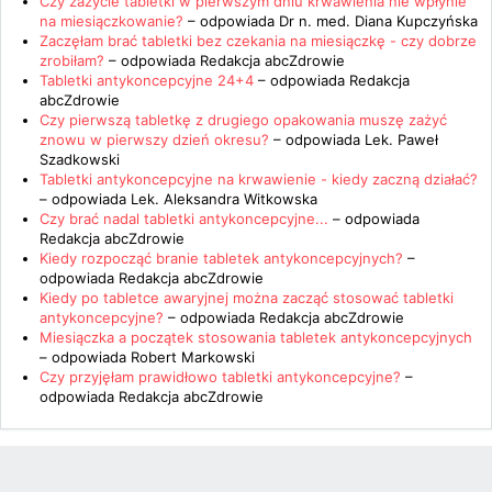
Czy zażycie tabletki w pierwszym dniu krwawienia nie wpłynie
na miesiączkowanie?
– odpowiada
Dr n. med. Diana Kupczyńska
Zaczęłam brać tabletki bez czekania na miesiączkę - czy dobrze
zrobiłam?
– odpowiada
Redakcja abcZdrowie
Tabletki antykoncepcyjne 24+4
– odpowiada
Redakcja
abcZdrowie
Czy pierwszą tabletkę z drugiego opakowania muszę zażyć
znowu w pierwszy dzień okresu?
– odpowiada
Lek. Paweł
Szadkowski
Tabletki antykoncepcyjne na krwawienie - kiedy zaczną działać?
– odpowiada
Lek. Aleksandra Witkowska
Czy brać nadal tabletki antykoncepcyjne...
– odpowiada
Redakcja abcZdrowie
Kiedy rozpocząć branie tabletek antykoncepcyjnych?
–
odpowiada
Redakcja abcZdrowie
Kiedy po tabletce awaryjnej można zacząć stosować tabletki
antykoncepcyjne?
– odpowiada
Redakcja abcZdrowie
Miesiączka a początek stosowania tabletek antykoncepcyjnych
– odpowiada
Robert Markowski
Czy przyjęłam prawidłowo tabletki antykoncepcyjne?
–
odpowiada
Redakcja abcZdrowie