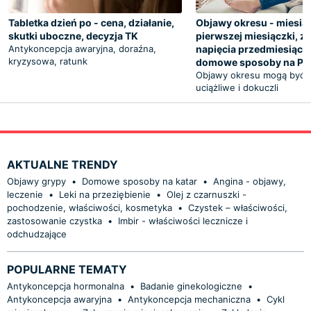
Tabletka dzień po - cena, działanie,
Objawy okresu - miesią
skutki uboczne, decyzja TK
pierwszej miesiączki, z
Antykoncepcja awaryjna, doraźna,
napięcia przedmiesiąc
kryzysowa, ratunk
domowe sposoby na P
Objawy okresu mogą być 
uciążliwe i dokuczli
AKTUALNE TRENDY
Objawy grypy
•
Domowe sposoby na katar
•
Angina - objawy,
leczenie
•
Leki na przeziębienie
•
Olej z czarnuszki -
pochodzenie, właściwości, kosmetyka
•
Czystek – właściwości,
zastosowanie czystka
•
Imbir - właściwości lecznicze i
odchudzające
POPULARNE TEMATY
Antykoncepcja hormonalna
•
Badanie ginekologiczne
•
Antykoncepcja awaryjna
•
Antykoncepcja mechaniczna
•
Cykl