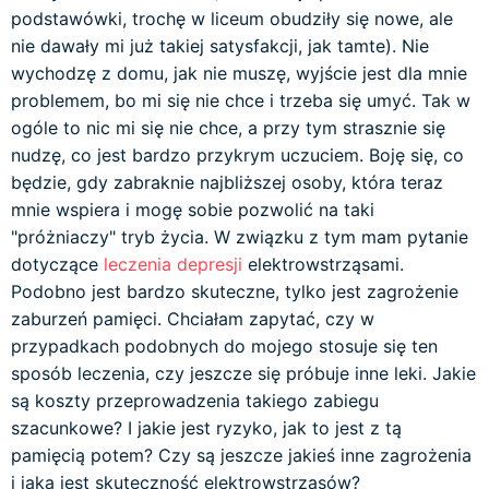
podstawówki, trochę w liceum obudziły się nowe, ale
nie dawały mi już takiej satysfakcji, jak tamte). Nie
wychodzę z domu, jak nie muszę, wyjście jest dla mnie
problemem, bo mi się nie chce i trzeba się umyć. Tak w
ogóle to nic mi się nie chce, a przy tym strasznie się
nudzę, co jest bardzo przykrym uczuciem. Boję się, co
będzie, gdy zabraknie najbliższej osoby, która teraz
mnie wspiera i mogę sobie pozwolić na taki
"próżniaczy" tryb życia. W związku z tym mam pytanie
dotyczące
leczenia depresji
elektrowstrząsami.
Podobno jest bardzo skuteczne, tylko jest zagrożenie
zaburzeń pamięci. Chciałam zapytać, czy w
przypadkach podobnych do mojego stosuje się ten
sposób leczenia, czy jeszcze się próbuje inne leki. Jakie
są koszty przeprowadzenia takiego zabiegu
szacunkowe? I jakie jest ryzyko, jak to jest z tą
pamięcią potem? Czy są jeszcze jakieś inne zagrożenia
i jaka jest skuteczność elektrowstrząsów?