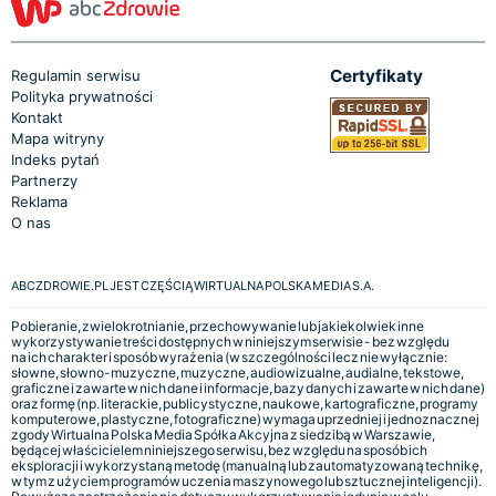
Certyfikaty
Regulamin serwisu
Polityka prywatności
Kontakt
Mapa witryny
Indeks pytań
Partnerzy
Reklama
O nas
ABCZDROWIE.PL JEST CZĘŚCIĄ WIRTUALNA POLSKA MEDIA S.A.
Pobieranie, zwielokrotnianie, przechowywanie lub jakiekolwiek inne
wykorzystywanie treści dostępnych w niniejszym serwisie - bez względu
na ich charakter i sposób wyrażenia (w szczególności lecz nie wyłącznie:
słowne, słowno-muzyczne, muzyczne, audiowizualne, audialne, tekstowe,
graficzne i zawarte w nich dane i informacje, bazy danych i zawarte w nich dane)
oraz formę (np. literackie, publicystyczne, naukowe, kartograficzne, programy
komputerowe, plastyczne, fotograficzne) wymaga uprzedniej i jednoznacznej
zgody Wirtualna Polska Media Spółka Akcyjna z siedzibą w Warszawie,
będącej właścicielem niniejszego serwisu, bez względu na sposób ich
eksploracji i wykorzystaną metodę (manualną lub zautomatyzowaną technikę,
w tym z użyciem programów uczenia maszynowego lub sztucznej inteligencji).