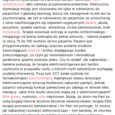
samobójczych
albo odmowy przyjmowania pokarmów. Elektryczna
stymulacja mózgu jest stosowana nie tylko w odniesieniu do
pacjentów z głęboką depresją, którzy nie zareagowali na leki ani na
psychoterapię, ale też w odniesieniu do pacjentów ze schizofrenią
z silnie manifestującymi się objawami negatywnymi (
apatia
, abulia,
pesymizm, spadek nastroju, anhedonia, utrata zainteresowań, brak
motywacji
). Terapia wywołuje wstrząs w wyniku krótkotrwałego –
trwającego od jednej dziesiątej do pełnej sekundy – rażenia prądem
(o mocy 75 do 100 woltów) skroni pacjenta. Pacjent jest
przygotowywany do zabiegu poprzez podanie środków
zwiotczających
mięśnie
i krótko działającego środka
znieczulającego, co czyni go nieświadomym i minimalizuje
gwałtowne spazmy podczas ataku. Czy to działa? Jak najbardziej –
badania pokazują, że terapia elektrowstrząsowa jest bardzo
użyteczna w przypadku osób, u których myśli samobójcze wymagają
szybkiej interwencji. Poza tym, ECT działa szybciej niż
farmakoterapia i
psychoterapia
. Największe obawy dotyczące
elektrowstrząsów dotyczą możliwości zaburzeń pamięci, jednak
pacjenci odzyskują funkcje pamięciowe po zabiegu w okresie kilku
miesięcy. Jakie inne skutki uboczne wiążą się z elektrowstrząsami?
Bóle głowy
, nudności,
bóle
mięśniowe. Myślę, że skoro ma Pani za
sobą bogatą historię leczenia (leczenie wieloma lekami, terapia DDA,
terapia poznawczo-behawioralna) i nic Pani nie pomogło, to można
jak najbardziej rozważyć elektrowstrząsy – tym bardziej, że choroby