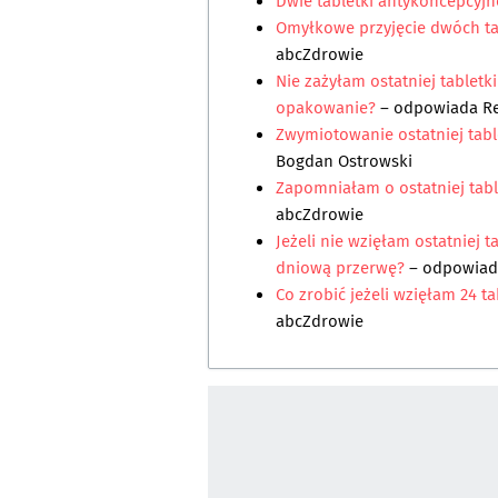
Dwie tabletki antykoncepcyjn
Omyłkowe przyjęcie dwóch ta
abcZdrowie
Nie zażyłam ostatniej tabletk
opakowanie?
– odpowiada
R
Zwymiotowanie ostatniej tabl
Bogdan Ostrowski
Zapomniałam o ostatniej tabl
abcZdrowie
Jeżeli nie wzięłam ostatniej 
dniową przerwę?
– odpowia
Co zrobić jeżeli wzięłam 24 ta
abcZdrowie