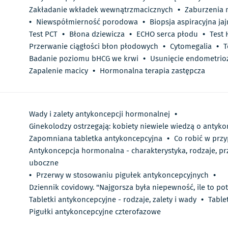
Zakładanie wkładek wewnątrzmacicznych
•
Zaburzenia 
•
Niewspółmierność porodowa
•
Biopsja aspiracyjna jaj
Test PCT
•
Błona dziewicza
•
ECHO serca płodu
•
Test
Przerwanie ciągłości błon płodowych
•
Cytomegalia
•
T
Badanie poziomu bHCG we krwi
•
Usunięcie endometrio
Zapalenie macicy
•
Hormonalna terapia zastępcza
Wady i zalety antykoncepcji hormonalnej
•
Ginekolodzy ostrzegają: kobiety niewiele wiedzą o antyk
Zapomniana tabletka antykoncepcyjna
•
Co robić w przy
Antykoncepcja hormonalna - charakterystyka, rodzaje, prz
uboczne
•
Przerwy w stosowaniu pigułek antykoncepcyjnych
•
Dziennik covidowy. "Najgorsza była niepewność, ile to pot
Tabletki antykoncepcyjne - rodzaje, zalety i wady
•
Table
Pigułki antykoncepcyjne czterofazowe