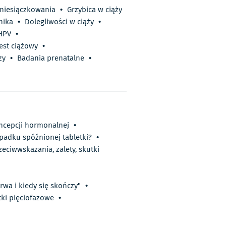
miesiączkowania
•
Grzybica w ciąży
nika
•
Dolegliwości w ciąży
•
 HPV
•
est ciążowy
•
zy
•
Badania prenatalne
•
oncepcji hormonalnej
•
padku spóźnionej tabletki?
•
eciwwskazania, zalety, skutki
rwa i kiedy się skończy"
•
tki pięciofazowe
•