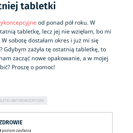
niej tabletki
ntykoncepcyjne
od ponad pół roku. W
atnią tabletkę, lecz jej nie wzięłam, bo mi
. W sobotę dostałam okres i już mi się
? Gdybym zażyła tę ostatnią tabletkę, to
nam zacząć nowe opakowanie, a w mojej
bić? Proszę o pomoc!
BLETKI ANTYKONCEPCYJNE
CZDROWIE
8
poziom zaufania