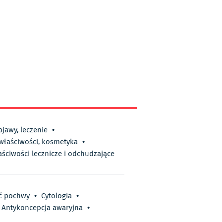
bjawy, leczenie
•
 właściwości, kosmetyka
•
aściwości lecznicze i odchudzające
ć pochwy
•
Cytologia
•
Antykoncepcja awaryjna
•