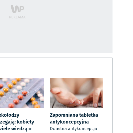
ekolodzy
Zapomniana tabletka
zegają: kobiety
antykoncepcyjna
wiele wiedzą o
Doustna antykoncepcja