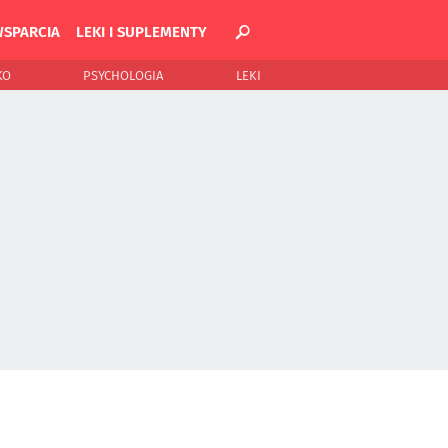
WSPARCIA
LEKI I SUPLEMENTY
KO
PSYCHOLOGIA
LEKI