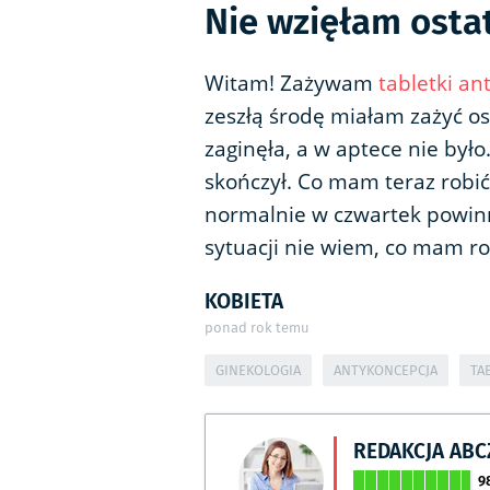
Nie wzięłam ostat
Witam! Zażywam
tabletki a
zeszłą środę miałam zażyć ost
zaginęła, a w aptece nie było
skończył. Co mam teraz robić
normalnie w czwartek powin
sytuacji nie wiem, co mam ro
KOBIETA
ponad rok temu
GINEKOLOGIA
ANTYKONCEPCJA
TA
REDAKCJA AB
9