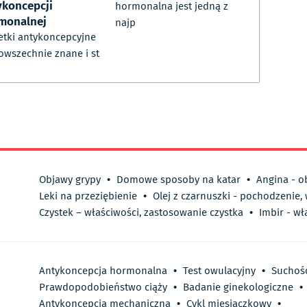
ykoncepcji
hormonalna jest jedną z
monalnej
najp
etki antykoncepcyjne
owszechnie znane i st
Objawy grypy
•
Domowe sposoby na katar
•
Angina - o
Leki na przeziębienie
•
Olej z czarnuszki - pochodzenie,
Czystek – właściwości, zastosowanie czystka
•
Imbir - wł
Antykoncepcja hormonalna
•
Test owulacyjny
•
Suchoś
Prawdopodobieństwo ciąży
•
Badanie ginekologiczne
•
Antykoncepcja mechaniczna
•
Cykl miesiączkowy
•