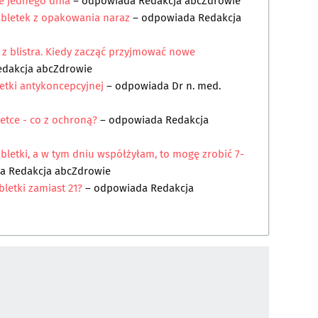
e jednego dnia
– odpowiada
Redakcja abcZdrowie
bletek z opakowania naraz
– odpowiada
Redakcja
i z blistra. Kiedy zacząć przyjmować nowe
edakcja abcZdrowie
etki antykoncepcyjnej
– odpowiada
Dr n. med.
etce - co z ochroną?
– odpowiada
Redakcja
tabletki, a w tym dniu współżyłam, to mogę zrobić 7-
da
Redakcja abcZdrowie
bletki zamiast 21?
– odpowiada
Redakcja