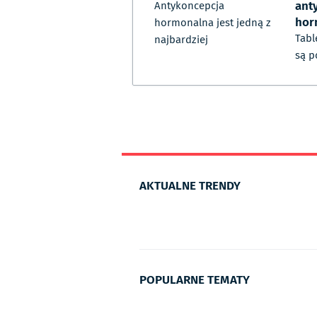
ant
Antykoncepcja
hor
hormonalna jest jedną z
Tabl
najbardziej
są p
AKTUALNE TRENDY
POPULARNE TEMATY