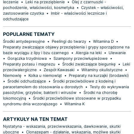
leczenie
•
Leki na przeziębienie
•
Olej z czarnuszki -
pochodzenie, właściwości, kosmetyka
•
Czystek – właściwości,
zastosowanie czystka
•
Imbir - właściwości lecznicze i
odchudzające
POPULARNE TEMATY
Środki antydepresyjne
•
Peelingi do twarzy
•
Witamina D
•
Preparaty zwalczające objawy przeziębienia i grypy sporządzone na
bazie wyciągu z lipy i bzu czarnego
•
Alergia na leki
•
Ulewanie
•
Gorączka trzydniowa
•
Szampony przeciwłupieżowe
•
Preparaty potasu i magnezu
•
Środki zwalczające biegunkę
•
Leki
przeciwalergiczne
•
Zespół Kawasaki
•
Witaminy okulistyczne
•
Niemowlę
•
Kolka u niemowląt
•
Preparaty na kurzajki (brodawki)
•
Środki odchudzające
•
Środki przeciwbólowe z kodeiną i
paracetamolem do stosowania u dorosłych
•
Testy do wykrywania
pasożytów, grzybów, bakterii i wirusów
•
Środki na chorobę
lokomocyjną
•
Środki przeciwbólowe stosowane w przypadku
syndromu dnia wczorajszego
•
Witamina K
ARTYKUŁY NA TEN TEMAT
Nystatyna - wskazania, przeciwwskazania, dawkowanie, skutki
uboczne
•
Clonazepam - działanie, wskazania, możliwe skutki