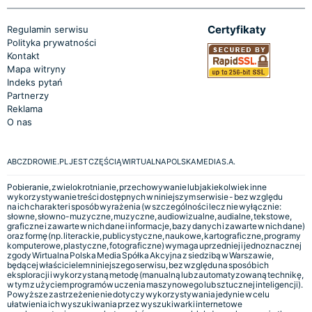
Certyfikaty
Regulamin serwisu
Polityka prywatności
Kontakt
Mapa witryny
Indeks pytań
Partnerzy
Reklama
O nas
ABCZDROWIE.PL JEST CZĘŚCIĄ WIRTUALNA POLSKA MEDIA S.A.
Pobieranie, zwielokrotnianie, przechowywanie lub jakiekolwiek inne
wykorzystywanie treści dostępnych w niniejszym serwisie - bez względu
na ich charakter i sposób wyrażenia (w szczególności lecz nie wyłącznie:
słowne, słowno-muzyczne, muzyczne, audiowizualne, audialne, tekstowe,
graficzne i zawarte w nich dane i informacje, bazy danych i zawarte w nich dane)
oraz formę (np. literackie, publicystyczne, naukowe, kartograficzne, programy
komputerowe, plastyczne, fotograficzne) wymaga uprzedniej i jednoznacznej
zgody Wirtualna Polska Media Spółka Akcyjna z siedzibą w Warszawie,
będącej właścicielem niniejszego serwisu, bez względu na sposób ich
eksploracji i wykorzystaną metodę (manualną lub zautomatyzowaną technikę,
w tym z użyciem programów uczenia maszynowego lub sztucznej inteligencji).
Powyższe zastrzeżenie nie dotyczy wykorzystywania jedynie w celu
ułatwienia ich wyszukiwania przez wyszukiwarki internetowe