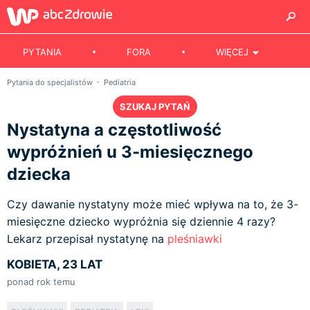
PYTANIA
FORA
WIĘCEJ
Pytania do specjalistów
Pediatria
SZUKAJ PYTAŃ
Nystatyna a częstotliwość
wypróżnień u 3-miesięcznego
dziecka
Czy dawanie nystatyny może mieć wpływa na to, że 3-
miesięczne dziecko wypróżnia się dziennie 4 razy?
Lekarz przepisał nystatynę na
pleśniawki
KOBIETA, 23 LAT
ponad rok temu