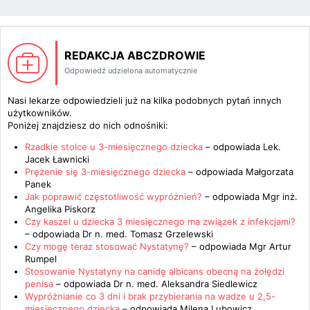
REDAKCJA ABCZDROWIE
Odpowiedź udzielona automatycznie
Nasi lekarze odpowiedzieli już na kilka podobnych pytań innych
użytkowników.
Poniżej znajdziesz do nich odnośniki:
Rzadkie stolce u 3-miesięcznego dziecka
– odpowiada
Lek.
Jacek Ławnicki
Prężenie się 3-miesięcznego dziecka
– odpowiada
Małgorzata
Panek
Jak poprawić częstotliwość wypróżnień?
– odpowiada
Mgr inż.
Angelika Piskorz
Czy kaszel u dziecka 3 miesięcznego ma związek z infekcjami?
– odpowiada
Dr n. med. Tomasz Grzelewski
Czy mogę teraz stosować Nystatynę?
– odpowiada
Mgr Artur
Rumpel
Stosowanie Nystatyny na canidę albicans obecną na żołędzi
penisa
– odpowiada
Dr n. med. Aleksandra Siedlewicz
Wypróżnianie co 3 dni i brak przybierania na wadze u 2,5-
miesięcznego dziecka
– odpowiada
Milena Lubowicz