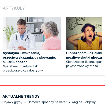
ARTYKUŁY
Nystatyna - wskazania,
Clonazepam - działanie
przeciwwskazania, dawkowanie,
możliwe skutki uboczne
skutki uboczne
Clonazepam (klonazepam) 
psychotropowy stoso
Nystatyna to antybiotyk
przeciwgrzybiczy dostępny
AKTUALNE TRENDY
Objawy grypy
•
Domowe sposoby na katar
•
Angina - objawy,