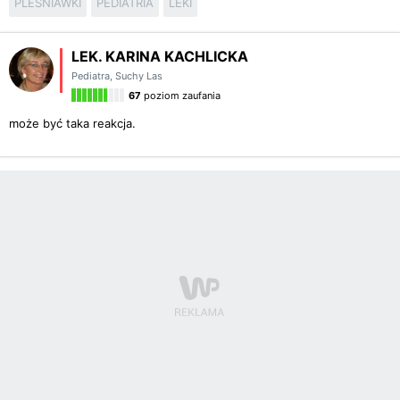
PLEŚNIAWKI
PEDIATRIA
LEKI
LEK. KARINA KACHLICKA
Pediatra
,
Suchy Las
67
poziom zaufania
może być taka reakcja.