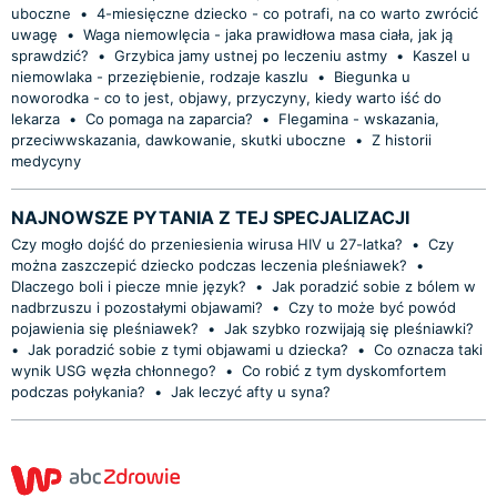
uboczne
•
4-miesięczne dziecko - co potrafi, na co warto zwrócić
uwagę
•
Waga niemowlęcia - jaka prawidłowa masa ciała, jak ją
sprawdzić?
•
Grzybica jamy ustnej po leczeniu astmy
•
Kaszel u
niemowlaka - przeziębienie, rodzaje kaszlu
•
Biegunka u
noworodka - co to jest, objawy, przyczyny, kiedy warto iść do
lekarza
•
Co pomaga na zaparcia?
•
Flegamina - wskazania,
przeciwwskazania, dawkowanie, skutki uboczne
•
Z historii
medycyny
NAJNOWSZE PYTANIA Z TEJ SPECJALIZACJI
Czy mogło dojść do przeniesienia wirusa HIV u 27-latka?
•
Czy
można zaszczepić dziecko podczas leczenia pleśniawek?
•
Dlaczego boli i piecze mnie język?
•
Jak poradzić sobie z bólem w
nadbrzuszu i pozostałymi objawami?
•
Czy to może być powód
pojawienia się pleśniawek?
•
Jak szybko rozwijają się pleśniawki?
•
Jak poradzić sobie z tymi objawami u dziecka?
•
Co oznacza taki
wynik USG węzła chłonnego?
•
Co robić z tym dyskomfortem
podczas połykania?
•
Jak leczyć afty u syna?