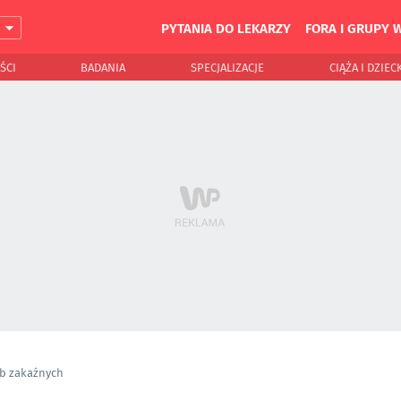
PYTANIA DO LEKARZY
FORA I GRUPY 
J
ŚCI
BADANIA
SPECJALIZACJE
CIĄŻA I DZIEC
b zakaźnych