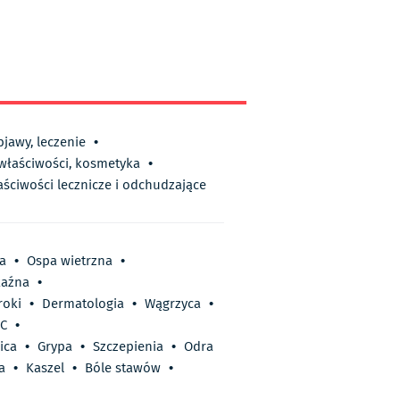
bjawy, leczenie
•
 właściwości, kosmetyka
•
aściwości lecznicze i odchudzające
ia
•
Ospa wietrzna
•
kaźna
•
roki
•
Dermatologia
•
Wągrzyca
•
 C
•
ica
•
Grypa
•
Szczepienia
•
Odra
a
•
Kaszel
•
Bóle stawów
•