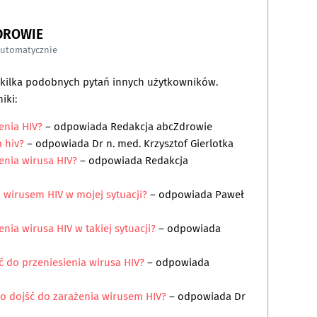
DROWIE
automatycznie
a kilka podobnych pytań innych użytkowników.
iki:
enia HIV?
– odpowiada
Redakcja abcZdrowie
a hiv?
– odpowiada
Dr n. med. Krzysztof Gierlotka
enia wirusa HIV?
– odpowiada
Redakcja
 wirusem HIV w mojej sytuacji?
– odpowiada
Paweł
nia wirusa HIV w takiej sytuacji?
– odpowiada
ć do przeniesienia wirusa HIV?
– odpowiada
gło dojść do zarażenia wirusem HIV?
– odpowiada
Dr