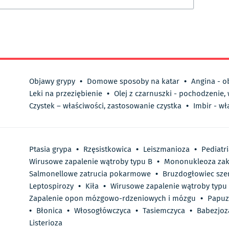
Objawy grypy
•
Domowe sposoby na katar
•
Angina - o
Leki na przeziębienie
•
Olej z czarnuszki - pochodzenie,
Czystek – właściwości, zastosowanie czystka
•
Imbir - wł
Ptasia grypa
•
Rzęsistkowica
•
Leiszmanioza
•
Pediatr
Wirusowe zapalenie wątroby typu B
•
Mononukleoza za
Salmonellowe zatrucia pokarmowe
•
Bruzdogłowiec sze
Leptospirozy
•
Kiła
•
Wirusowe zapalenie wątroby typu
Zapalenie opon mózgowo-rdzeniowych i mózgu
•
Papuz
•
Błonica
•
Włosogłówczyca
•
Tasiemczyca
•
Babezjoz
Listerioza