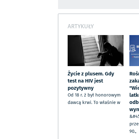
ARTYKUŁY
Życie z plusem. Gdy
Roś
test na HIV jest
zak
pozytywny
"Wi
lat
Od 18 r. ż był honorowym
odb
dawcą krwi. To właśnie w
wyn
&#45
prze
90.,