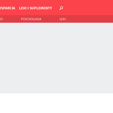
WSPARCIA
LEKI I SUPLEMENTY
KO
PSYCHOLOGIA
LEKI