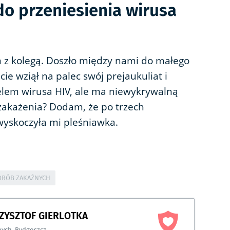
do przeniesienia wirusa
 z kolegą. Doszło między nami do małego
 wziął na palec swój prejaukuliat i
cielem wirusa HIV, ale ma niewykrywalną
 zakażenia? Dodam, że po trzech
wyskoczyła mi pleśniawka.
ORÓB ZAKAŹNYCH
RZYSZTOF GIERLOTKA
nych
,
Bydgoszcz