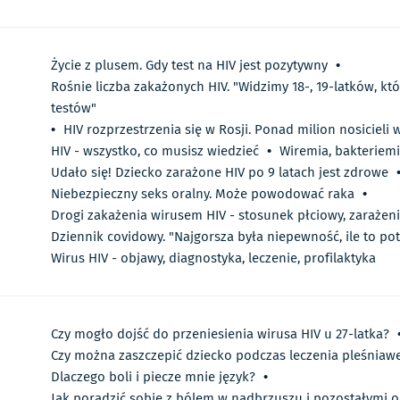
Życie z plusem. Gdy test na HIV jest pozytywny
•
Rośnie liczba zakażonych HIV. "Widzimy 18-, 19-latków, kt
testów"
•
HIV rozprzestrzenia się w Rosji. Ponad milion nosicieli 
HIV - wszystko, co musisz wiedzieć
•
Wiremia, bakteriemi
Udało się! Dziecko zarażone HIV po 9 latach jest zdrowe
Niebezpieczny seks oralny. Może powodować raka
•
Drogi zakażenia wirusem HIV - stosunek płciowy, zarażeni
Dziennik covidowy. "Najgorsza była niepewność, ile to pot
Wirus HIV - objawy, diagnostyka, leczenie, profilaktyka
Czy mogło dojść do przeniesienia wirusa HIV u 27-latka?
Czy można zaszczepić dziecko podczas leczenia pleśniaw
Dlaczego boli i piecze mnie język?
•
Jak poradzić sobie z bólem w nadbrzuszu i pozostałymi 