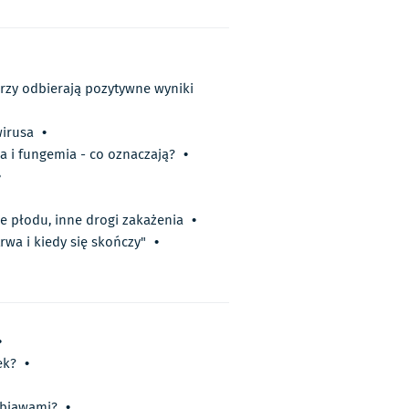
órzy odbierają pozytywne wyniki
wirusa
•
a i fungemia - co oznaczają?
•
•
e płodu, inne drogi zakażenia
•
rwa i kiedy się skończy"
•
•
ek?
•
objawami?
•