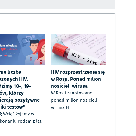
nie liczba
HIV rozprzestrzenia się
ażonych HIV.
w Rosji. Ponad milion
dzimy 18-, 19-
nosicieli wirusa
ków, którzy
W Rosji zanotowano
ierają pozytywne
ponad milion nosicieli
iki testów"
wirusa H
; Wciąż żyjemy w
konaniu rodem z lat