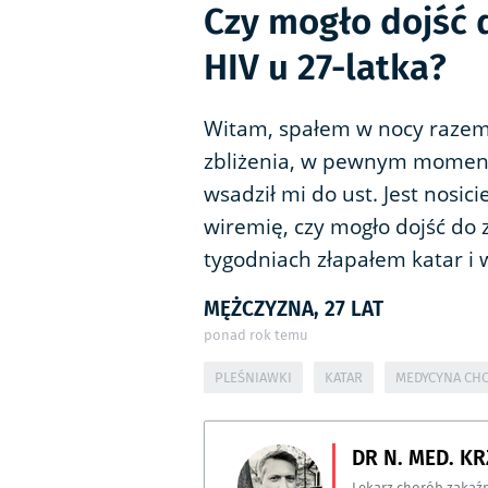
Czy mogło dojść 
HIV u 27-latka?
Witam, spałem w nocy razem
zbliżenia, w pewnym momencie
wsadził mi do ust. Jest nosi
wiremię, czy mogło dojść do
tygodniach złapałem katar i 
MĘŻCZYZNA, 27 LAT
ponad rok temu
PLEŚNIAWKI
KATAR
MEDYCYNA CH
DR N. MED. K
Lekarz chorób zakaź