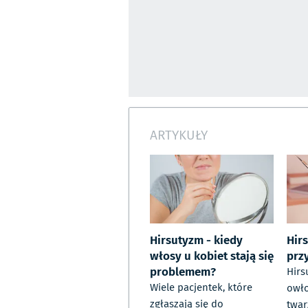
ARTYKUŁY
Hirsutyzm - kiedy
Hir
włosy u kobiet stają się
prz
problemem?
Hirs
Wiele pacjentek, które
owło
zgłaszają się do
twar