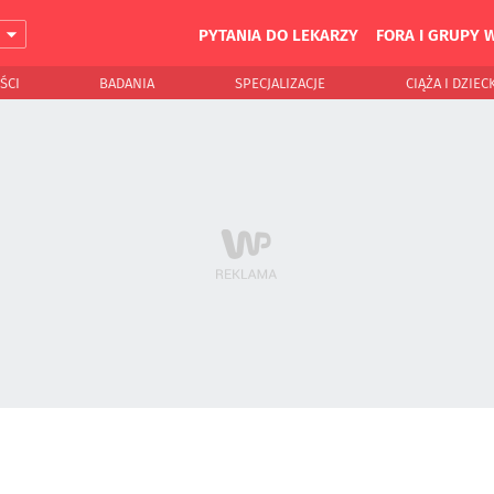
PYTANIA DO LEKARZY
FORA I GRUPY 
J
ŚCI
BADANIA
SPECJALIZACJE
CIĄŻA I DZIEC