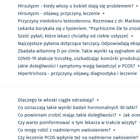
Hirsutyzm - kiedy włosy u kobiet stają się problemem?
•
Hirsutyzm - objawy, przyczyny, leczenie
•
Przyczyny niedoboru testosteronu. Rozmowa z dr. Mark
Lekarka borykała się z łysieniem. "Psychicznie źle to znos
Sześć pytań, które lekarz chciałby od ciebie usłyszeć
•
Najczęstsze pytania dotyczące tarczycy. Odpowiadają eks
Zbadała witaminę D po zimie. Takie wyniki są sygnałem
COVID-19 atakuje trzustkę, uszkadzając komórki produkuj
Jakie dolegliwości i symptomy mogą świadczyć o PCOS?
•
Hipertrichoza - przyczyny, objawy, diagnostyka i leczenie
Dlaczego te włoski ciągle odrastają?
•
Co oznaczają takie wyniki badań hormonalnych 30-latki?
Co powinnam zrobić mając takie dolegliwości?
•
Jak oce
Czy warto poinformować o tym lekarza w trakcie wizyty?
Co mogę robić z nadmiernym owłosieniem?
•
Czy leczenie PCOS wpłynie też na nadmierne owłosienie?