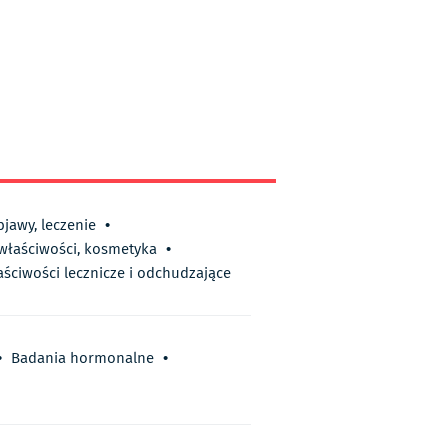
bjawy, leczenie
•
 właściwości, kosmetyka
•
aściwości lecznicze i odchudzające
•
Badania hormonalne
•