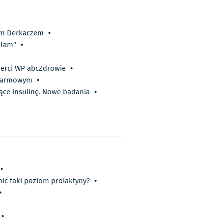
iem Derkaczem
•
iłam"
•
perci WP abcZdrowie
•
 alarmowym
•
ące insulinę. Nowe badania
•
•
nić taki poziom prolaktyny?
•
•
•