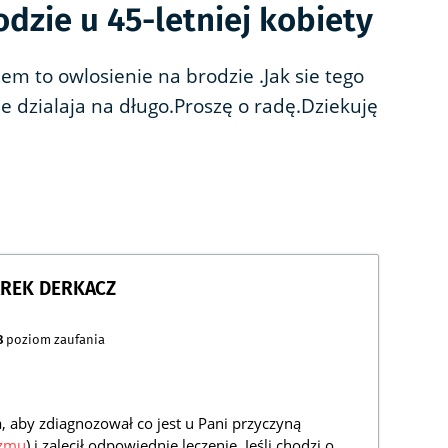
dzie u 45-letniej kobiety
m to owlosienie na brodzie .Jak sie tego
 dzialaja na długo.Proszę o radę.Dziekuję
AREK DERKACZ
8
poziom zaufania
 aby zdiagnozował co jest u Pani przyczyną
yzmu
) i zalecił odpowiednie leczenie. Jeśli chodzi o