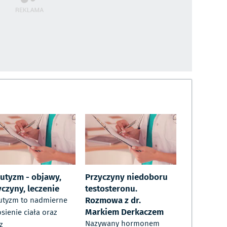
sutyzm - objawy,
Przyczyny niedoboru
yczyny, leczenie
testosteronu.
Rozmowa z dr.
utyzm to nadmierne
Markiem Derkaczem
sienie ciała oraz
Nazywany hormonem
z