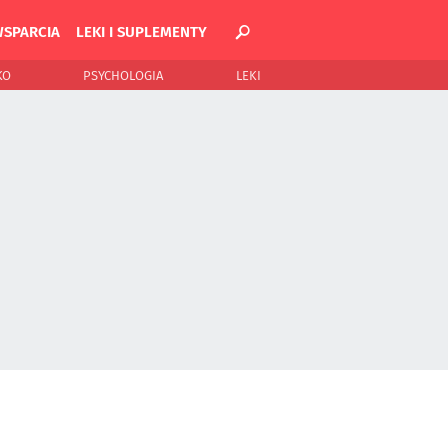
WSPARCIA
LEKI I SUPLEMENTY
KO
PSYCHOLOGIA
LEKI