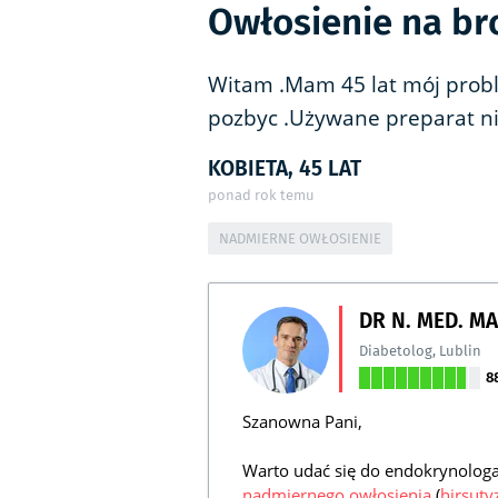
Owłosienie na bro
Witam .Mam 45 lat mój proble
pozbyc .Używane preparat nie
KOBIETA, 45 LAT
ponad rok temu
NADMIERNE OWŁOSIENIE
DR N. MED. M
Diabetolog
,
Lublin
8
Szanowna Pani,
Warto udać się do endokrynologa,
nadmiernego owłosienia
(
hirsut