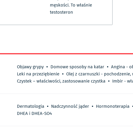
męskości. To właśnie
testosteron
Objawy grypy
•
Domowe sposoby na katar
•
Angina - o
Leki na przeziębienie
•
Olej z czarnuszki - pochodzenie,
Czystek – właściwości, zastosowanie czystka
•
Imbir - wł
Dermatologia
•
Nadczynność jąder
•
Hormonoterapia
DHEA i DHEA-SO4