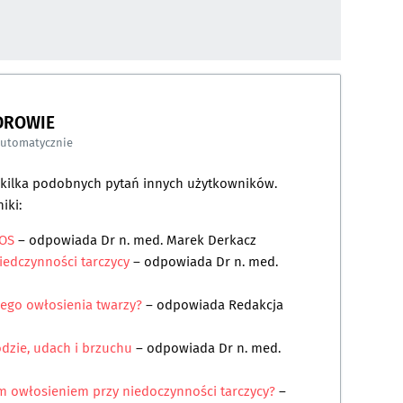
DROWIE
automatycznie
a kilka podobnych pytań innych użytkowników.
iki:
COS
– odpowiada
Dr n. med. Marek Derkacz
iedczynności tarczycy
– odpowiada
Dr n. med.
nego owłosienia twarzy?
– odpowiada
Redakcja
dzie, udach i brzuchu
– odpowiada
Dr n. med.
m owłosieniem przy niedoczynności tarczycy?
–