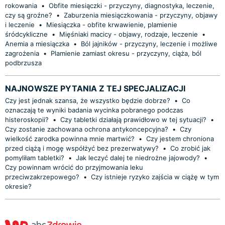
rokowania
•
Obfite miesiączki - przyczyny, diagnostyka, leczenie,
czy są groźne?
•
Zaburzenia miesiączkowania - przyczyny, objawy
i leczenie
•
Miesiączka - obfite krwawienie, plamienie
śródcykliczne
•
Mięśniaki macicy - objawy, rodzaje, leczenie
•
Anemia a miesiączka
•
Ból jajników - przyczyny, leczenie i możliwe
zagrożenia
•
Plamienie zamiast okresu - przyczyny, ciąża, ból
podbrzusza
NAJNOWSZE PYTANIA Z TEJ SPECJALIZACJI
Czy jest jednak szansa, że wszystko będzie dobrze?
•
Co
oznaczają te wyniki badania wycinka pobranego podczas
histeroskopii?
•
Czy tabletki działają prawidłowo w tej sytuacji?
•
Czy zostanie zachowana ochrona antykoncepcyjna?
•
Czy
wielkość zarodka powinna mnie martwić?
•
Czy jestem chroniona
przed ciążą i mogę współżyć bez prezerwatywy?
•
Co zrobić jak
pomyliłam tabletki?
•
Jak leczyć dalej te niedrożne jajowody?
•
Czy powinnam wrócić do przyjmowania leku
przeciwzakrzepowego?
•
Czy istnieje ryzyko zajścia w ciążę w tym
okresie?