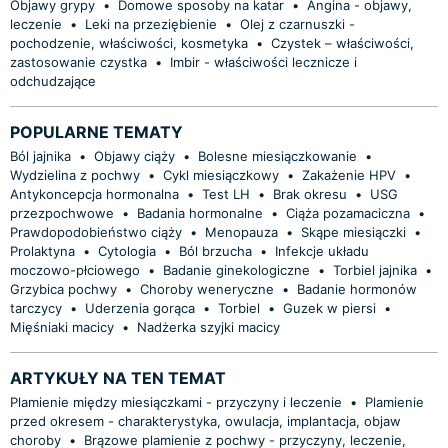
Objawy grypy
•
Domowe sposoby na katar
•
Angina - objawy,
leczenie
•
Leki na przeziębienie
•
Olej z czarnuszki -
pochodzenie, właściwości, kosmetyka
•
Czystek – właściwości,
zastosowanie czystka
•
Imbir - właściwości lecznicze i
odchudzające
POPULARNE TEMATY
Ból jajnika
•
Objawy ciąży
•
Bolesne miesiączkowanie
•
Wydzielina z pochwy
•
Cykl miesiączkowy
•
Zakażenie HPV
•
Antykoncepcja hormonalna
•
Test LH
•
Brak okresu
•
USG
przezpochwowe
•
Badania hormonalne
•
Ciąża pozamaciczna
•
Prawdopodobieństwo ciąży
•
Menopauza
•
Skąpe miesiączki
•
Prolaktyna
•
Cytologia
•
Ból brzucha
•
Infekcje układu
moczowo-płciowego
•
Badanie ginekologiczne
•
Torbiel jajnika
•
Grzybica pochwy
•
Choroby weneryczne
•
Badanie hormonów
tarczycy
•
Uderzenia gorąca
•
Torbiel
•
Guzek w piersi
•
Mięśniaki macicy
•
Nadżerka szyjki macicy
ARTYKUŁY NA TEN TEMAT
Plamienie między miesiączkami - przyczyny i leczenie
•
Plamienie
przed okresem - charakterystyka, owulacja, implantacja, objaw
choroby
•
Brązowe plamienie z pochwy - przyczyny, leczenie,