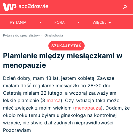
PYTANIA
FORA
WIĘCEJ
Pytania do specjalistów
Ginekologia
SZUKAJ PYTAŃ
Plamienie między miesiączkami w
menopauzie
Dzień dobry, mam 48 lat, jestem kobietą. Zawsze
miałam dość regularne miesiączki co 28-30 dni.
Ostatnią miałam 22 lutego, a wczoraj zauważyłam
lekkie plamienie (3
marca
). Czy sytuacja taka może
mieć związek z moim wiekiem (
menopauza
). Dodam, że
około roku temu byłam u ginekologa na kontrolnej
wizycie, nie stwierdził żadnych nieprawidłowości.
Pozdrawiam