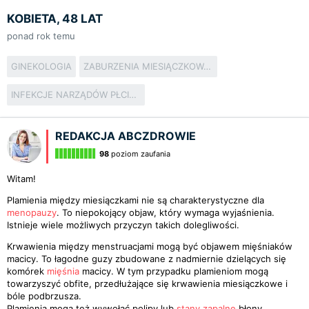
KOBIETA, 48 LAT
ponad rok temu
GINEKOLOGIA
ZABURZENIA MIESIĄCZKOWANIA
INFEKCJE NARZĄDÓW PŁCIOWYCH
REDAKCJA ABCZDROWIE
98
poziom zaufania
Witam!
Plamienia między miesiączkami nie są charakterystyczne dla
menopauzy
. To niepokojący objaw, który wymaga wyjaśnienia.
Istnieje wiele możliwych przyczyn takich dolegliwości.
Krwawienia między menstruacjami mogą być objawem mięśniaków
macicy. To łagodne guzy zbudowane z nadmiernie dzielących się
komórek
mięśnia
macicy. W tym przypadku plamieniom mogą
towarzyszyć obfite, przedłużające się krwawienia miesiączkowe i
bóle podbrzusza.
Plamienia mogą też wywołać polipy lub
stany zapalne
błony