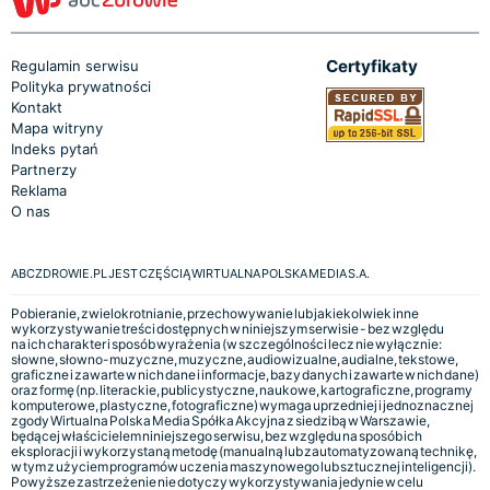
Certyfikaty
Regulamin serwisu
Polityka prywatności
Kontakt
Mapa witryny
Indeks pytań
Partnerzy
Reklama
O nas
ABCZDROWIE.PL JEST CZĘŚCIĄ WIRTUALNA POLSKA MEDIA S.A.
Pobieranie, zwielokrotnianie, przechowywanie lub jakiekolwiek inne
wykorzystywanie treści dostępnych w niniejszym serwisie - bez względu
na ich charakter i sposób wyrażenia (w szczególności lecz nie wyłącznie:
słowne, słowno-muzyczne, muzyczne, audiowizualne, audialne, tekstowe,
graficzne i zawarte w nich dane i informacje, bazy danych i zawarte w nich dane)
oraz formę (np. literackie, publicystyczne, naukowe, kartograficzne, programy
komputerowe, plastyczne, fotograficzne) wymaga uprzedniej i jednoznacznej
zgody Wirtualna Polska Media Spółka Akcyjna z siedzibą w Warszawie,
będącej właścicielem niniejszego serwisu, bez względu na sposób ich
eksploracji i wykorzystaną metodę (manualną lub zautomatyzowaną technikę,
w tym z użyciem programów uczenia maszynowego lub sztucznej inteligencji).
Powyższe zastrzeżenie nie dotyczy wykorzystywania jedynie w celu