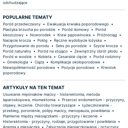
odchudzające
POPULARNE TEMATY
Poród przedwczesny
•
Ewakuacja krwiaka poporodowego
•
Plastyka brzucha po porodzie
•
Poród domowy
•
Poród
kleszczowy
•
Noworodek
•
Krew pępowinowa
•
Próżnociąg
•
Nacięcie krocza
•
Połóg
•
Ręczne wydobycie łożyska
•
Przygotowanie do porodu
•
Seks po porodzie
•
Szycie krocza
•
Poród naturalny
•
Poród na stojąco
•
Zewnętrzny obrót płodu
•
Poród w wodzie
•
Kobieta
•
Cesarskie cięcie
•
Poród rodzinny
•
Ginekologia
•
Ciąża
•
Komplikacje okołoporodowe
•
Niewspółmierność porodowa
•
Pozycje porodowe
•
Krwotok
poporodowy
ARTYKUŁY NA TEN TEMAT
Usuwanie mięśniaków macicy - histerektomia, metoda
laparoskopowa, miomektomia
•
Przerost endometrium - przyczyny,
objawy, leczenie. Choroby towarzyszące
•
Łyżeczkowanie -
przebieg, poronienie, polipy macicy, menopauza, powikłania
•
Plamienie między miesiączkami - przyczyny i leczenie
•
Histerektomia - przyczyny, rodzaje, przygotowanie i powikłania
•
Anemia a miesiączka
•
Zaburzenia miesiączkowania - przyczyny,