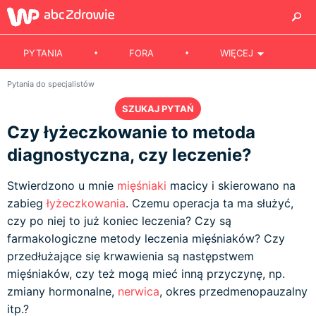
PYTANIA
FORA
WIĘCEJ
Pytania do specjalistów
SZUKAJ PYTAŃ
Czy łyżeczkowanie to metoda
diagnostyczna, czy leczenie?
Stwierdzono u mnie
mięśniaki
macicy i skierowano na
zabieg
łyżeczkowania
. Czemu operacja ta ma służyć,
czy po niej to już koniec leczenia? Czy są
farmakologiczne metody leczenia mięśniaków? Czy
przedłużające się krwawienia są następstwem
mięśniaków, czy też mogą mieć inną przyczynę, np.
zmiany hormonalne,
nerwica
, okres przedmenopauzalny
itp.?