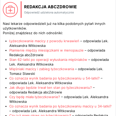
REDAKCJA ABCZDROWIE
Odpowiedź udzielona automatycznie
Nasi lekarze odpowiedzieli już na kilka podobnych pytań innych
użytkowników.
Poniżej znajdziesz do nich odnośniki:
Łyżeczkowanie macicy z powodu krwawień
– odpowiada
Lek.
Aleksandra Witkowska
Plamienie między miesiączkami w menopauzie
– odpowiada
Redakcja abcZdrowie
Stan 62-latki po operacji wyłuskania mięśniaków
– odpowiada
Lek. Aleksandra Witkowska
Mięśniaki macicy i zabieg łyżeczkowania
– odpowiada
Lek.
Tomasz Stawski
Co oznacza wynik badania po łyżeczkowaniu u 54-latki?
–
odpowiada
Lek. Aleksandra Witkowska
Jak długo będzie trwał ten stan po łyżeczkowaniu?
–
odpowiada
Redakcja abcZdrowie
Czy będę miała łyżeczkowanie?
– odpowiada
Lek. Aleksandra
Witkowska
Co oznacza wynik badania po łyżeczkowaniu macicy u 34-latki?
– odpowiada
Lek. Aleksandra Witkowska
Czy już mam okres po łyżeczkowaniu?
– odpowiada
Redakcja