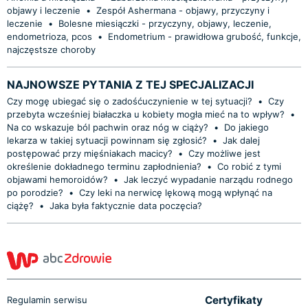
objawy i leczenie
•
Zespół Ashermana - objawy, przyczyny i
leczenie
•
Bolesne miesiączki - przyczyny, objawy, leczenie,
endometrioza, pcos
•
Endometrium - prawidłowa grubość, funkcje,
najczęstsze choroby
NAJNOWSZE PYTANIA Z TEJ SPECJALIZACJI
Czy mogę ubiegać się o zadośćuczynienie w tej sytuacji?
•
Czy
przebyta wcześniej białaczka u kobiety mogła mieć na to wpływ?
•
Na co wskazuje ból pachwin oraz nóg w ciąży?
•
Do jakiego
lekarza w takiej sytuacji powinnam się zgłosić?
•
Jak dalej
postępować przy mięśniakach macicy?
•
Czy możliwe jest
określenie dokładnego terminu zapłodnienia?
•
Co robić z tymi
objawami hemoroidów?
•
Jak leczyć wypadanie narządu rodnego
po porodzie?
•
Czy leki na nerwicę lękową mogą wpłynąć na
ciążę?
•
Jaka była faktycznie data poczęcia?
Certyfikaty
Regulamin serwisu