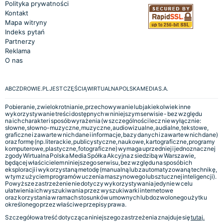
Polityka prywatności
Kontakt
Mapa witryny
Indeks pytań
Partnerzy
Reklama
O nas
ABCZDROWIE.PL JEST CZĘŚCIĄ WIRTUALNA POLSKA MEDIA S.A.
Pobieranie, zwielokrotnianie, przechowywanie lub jakiekolwiek inne
wykorzystywanie treści dostępnych w niniejszym serwisie - bez względu
na ich charakter i sposób wyrażenia (w szczególności lecz nie wyłącznie:
słowne, słowno-muzyczne, muzyczne, audiowizualne, audialne, tekstowe,
graficzne i zawarte w nich dane i informacje, bazy danych i zawarte w nich dane)
oraz formę (np. literackie, publicystyczne, naukowe, kartograficzne, programy
komputerowe, plastyczne, fotograficzne) wymaga uprzedniej i jednoznacznej
zgody Wirtualna Polska Media Spółka Akcyjna z siedzibą w Warszawie,
będącej właścicielem niniejszego serwisu, bez względu na sposób ich
eksploracji i wykorzystaną metodę (manualną lub zautomatyzowaną technikę,
w tym z użyciem programów uczenia maszynowego lub sztucznej inteligencji).
Powyższe zastrzeżenie nie dotyczy wykorzystywania jedynie w celu
ułatwienia ich wyszukiwania przez wyszukiwarki internetowe
oraz korzystania w ramach stosunków umownych lub dozwolonego użytku
określonego przez właściwe przepisy prawa.
Szczegółowa treść dotycząca niniejszego zastrzeżenia znajduje się
tutaj.