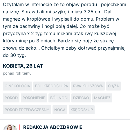
Czytałam w internecie że to objaw porodu i pojechałam
na izbę. Sprawdzili mi szyjkę i miała 3.25 cm. Dali
magnez w kroplówce i wypisali do domu. Problem w
tym że pachwiny i nogi bolą dalej. Co może być
przyczyną ? 2 tyg temu miałam atak rwy kulszowej
który minął po 3 dniach. Bardzo się boję że stracę
znowu dziecko... Chciałbym żeby dotrwać przynajmniej
do 30 tyg.
KOBIETA, 26 LAT
ponad rok temu
GINEKOLOGIA
BÓL KRĘGOSŁUPA
RWA KULSZOWA
CIĄŻA
PORÓD
PORONIENIE
BÓL NOGI
DZIECKO
MAGNEZ
PORÓD PRZEDWCZESNY
NOGA
KRĘGOSŁUP
REDAKCJA ABCZDROWIE