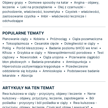
Objawy grypy
•
Domowe sposoby na katar
•
Angina - objawy,
leczenie
•
Leki na przeziębienie
•
Olej z czarnuszki -
pochodzenie, właściwości, kosmetyka
•
Czystek – właściwości,
zastosowanie czystka
•
Imbir - właściwości lecznicze i
odchudzające
POPULARNE TEMATY
Planowanie ciąży
•
Kobieta
•
Próżnociąg
•
Ciąża pozamaciczna
•
Toksoplazmoza
•
Cesarskie cięcie
•
Dolegliwości w ciąży
•
Połóg
•
Poród kleszczowy
•
Badanie poziomu bHCG we krwi
•
Kifoza
•
Grzybica w ciąży
•
Niewspółmierność porodowa
•
Test
ciążowy
•
Noworodek
•
Ciąża urojona
•
Przerwanie ciągłości
błon płodowych
•
Badania prenatalne
•
Amniopunkcja
•
Hiperostoza usztywniająca kręgosłupa
•
Przedwczesne
oddzielenie się łożyska
•
Amnioskopia
•
Podstawowe badanie
lekarskie
•
Aborcja
ARTYKUŁY NA TEN TEMAT
Rwa kulszowa w ciąży - przyczyny, objawy i leczenie
•
Nerw
kulszowy - objawy, przyczyny, leczenie, zapobieganie
•
Ból
pośladka - przyczyny i ból pośladka w ciąży
•
Rwa kulszowa -
przyczyny, objawy, leczenie. Czym jest objaw Lasegue'a?
•