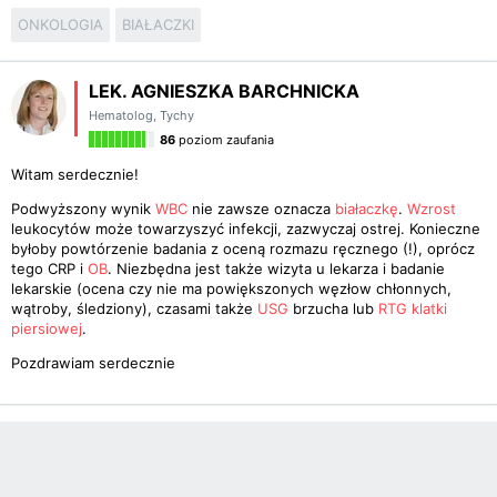
ONKOLOGIA
BIAŁACZKI
LEK. AGNIESZKA BARCHNICKA
Hematolog
,
Tychy
86
poziom zaufania
Witam serdecznie!
Podwyższony wynik
WBC
nie zawsze oznacza
białaczkę
.
Wzrost
leukocytów może towarzyszyć infekcji, zazwyczaj ostrej. Konieczne
byłoby powtórzenie badania z oceną rozmazu ręcznego (!), oprócz
tego CRP i
OB
. Niezbędna jest także wizyta u lekarza i badanie
lekarskie (ocena czy nie ma powiększonych węzłow chłonnych,
wątroby, śledziony), czasami także
USG
brzucha lub
RTG klatki
piersiowej
.
Pozdrawiam serdecznie