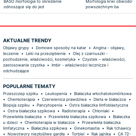
BASO morfologia to określenie
Morfologia krwi obwodowe
odnoszące się do jed
powszechnym ba
AKTUALNE TRENDY
Objawy grypy
•
Domowe sposoby na katar
•
Angina - objawy,
leczenie
•
Leki na przeziębienie
•
Olej z czarnuszki -
pochodzenie, właściwości, kosmetyka
•
Czystek – właściwości,
zastosowanie czystka
•
Imbir - właściwości lecznicze i
odchudzające
POPULARNE TEMATY
Przeszczep szpiku
•
Leukopenia
•
Białaczka włochatokomórkowa
•
Chemioterapia
•
Czerwienica prawdziwa
•
Dieta w białaczce
•
Biopsja szpiku
•
Pancytopenia
•
Ostra białaczka limfoblastyczna
•
Ostra białaczka szpikowa
•
Radioterapia
•
Chłoniaki
•
Przewlekła białaczka
•
Przewlekła białaczka szpikowa
•
Białaczka
u dzieci
•
Chemioterapia w białaczce
•
Przewlekła białaczka
limfatyczna
•
Białaczka szpikowa
•
Ginekomastia
•
Rak tchawicy
•
Nowotwory niezłośliwe gardła
•
Torbiel
•
Rak jajnika
•
CA 72-