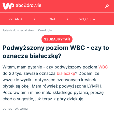
PYTANIA
FORA
WIĘCEJ
Pytania do specjalistów
Onkologia
SZUKAJ PYTAŃ
Podwyższony poziom WBC - czy to
oznacza białaczkę?
Witam, mam pytanie - czy podwyższony poziom
WBC
do 20 tys. zawsze oznacza
białaczkę
? Dodam, że
wszelkie wyniki, dotyczące czerwonych krwinek i
płytek są okej. Mam również podwyższone LYMPH.
Pozdrawiam i mimo mało składnego pytania, proszę
choć o sugestie, już teraz z góry dziękuję.
ponad rok temu