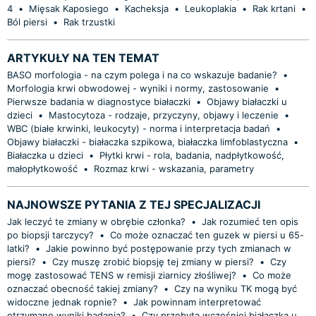
4
•
Mięsak Kaposiego
•
Kacheksja
•
Leukoplakia
•
Rak krtani
•
Ból piersi
•
Rak trzustki
ARTYKUŁY NA TEN TEMAT
BASO morfologia - na czym polega i na co wskazuje badanie?
•
Morfologia krwi obwodowej - wyniki i normy, zastosowanie
•
Pierwsze badania w diagnostyce białaczki
•
Objawy białaczki u
dzieci
•
Mastocytoza - rodzaje, przyczyny, objawy i leczenie
•
WBC (białe krwinki, leukocyty) - norma i interpretacja badań
•
Objawy białaczki - białaczka szpikowa, białaczka limfoblastyczna
•
Białaczka u dzieci
•
Płytki krwi - rola, badania, nadpłytkowość,
małopłytkowość
•
Rozmaz krwi - wskazania, parametry
NAJNOWSZE PYTANIA Z TEJ SPECJALIZACJI
Jak leczyć te zmiany w obrębie członka?
•
Jak rozumieć ten opis
po biopsji tarczycy?
•
Co może oznaczać ten guzek w piersi u 65-
latki?
•
Jakie powinno być postępowanie przy tych zmianach w
piersi?
•
Czy muszę zrobić biopsję tej zmiany w piersi?
•
Czy
mogę zastosować TENS w remisji ziarnicy złośliwej?
•
Co może
oznaczać obecność takiej zmiany?
•
Czy na wyniku TK mogą być
widoczne jednak ropnie?
•
Jak powinnam interpretować
otrzymane wyniki badania?
•
Czy przebyta wcześniej białaczka u