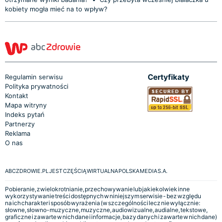
kobiety mogła mieć na to wpływ?
Certyfikaty
Regulamin serwisu
Polityka prywatności
Kontakt
Mapa witryny
Indeks pytań
Partnerzy
Reklama
O nas
ABCZDROWIE.PL JEST CZĘŚCIĄ WIRTUALNA POLSKA MEDIA S.A.
Pobieranie, zwielokrotnianie, przechowywanie lub jakiekolwiek inne
wykorzystywanie treści dostępnych w niniejszym serwisie - bez względu
na ich charakter i sposób wyrażenia (w szczególności lecz nie wyłącznie:
słowne, słowno-muzyczne, muzyczne, audiowizualne, audialne, tekstowe,
graficzne i zawarte w nich dane i informacje, bazy danych i zawarte w nich dane)