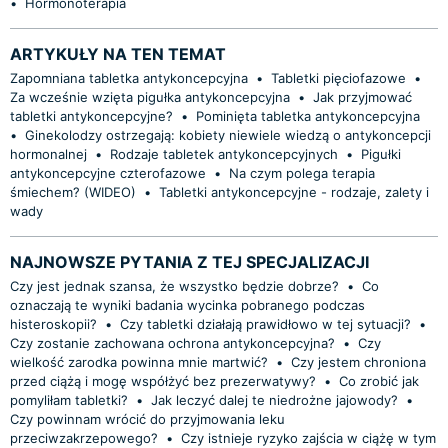
•
Hormonoterapia
ARTYKUŁY NA TEN TEMAT
Zapomniana tabletka antykoncepcyjna
•
Tabletki pięciofazowe
•
Za wcześnie wzięta pigułka antykoncepcyjna
•
Jak przyjmować
tabletki antykoncepcyjne?
•
Pominięta tabletka antykoncepcyjna
•
Ginekolodzy ostrzegają: kobiety niewiele wiedzą o antykoncepcji
hormonalnej
•
Rodzaje tabletek antykoncepcyjnych
•
Pigułki
antykoncepcyjne czterofazowe
•
Na czym polega terapia
śmiechem? (WIDEO)
•
Tabletki antykoncepcyjne - rodzaje, zalety i
wady
NAJNOWSZE PYTANIA Z TEJ SPECJALIZACJI
Czy jest jednak szansa, że wszystko będzie dobrze?
•
Co
oznaczają te wyniki badania wycinka pobranego podczas
histeroskopii?
•
Czy tabletki działają prawidłowo w tej sytuacji?
•
Czy zostanie zachowana ochrona antykoncepcyjna?
•
Czy
wielkość zarodka powinna mnie martwić?
•
Czy jestem chroniona
przed ciążą i mogę współżyć bez prezerwatywy?
•
Co zrobić jak
pomyliłam tabletki?
•
Jak leczyć dalej te niedrożne jajowody?
•
Czy powinnam wrócić do przyjmowania leku
przeciwzakrzepowego?
•
Czy istnieje ryzyko zajścia w ciążę w tym