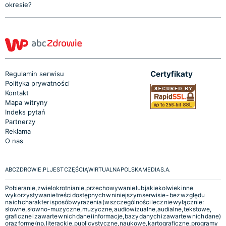
okresie?
Certyfikaty
Regulamin serwisu
Polityka prywatności
Kontakt
Mapa witryny
Indeks pytań
Partnerzy
Reklama
O nas
ABCZDROWIE.PL JEST CZĘŚCIĄ WIRTUALNA POLSKA MEDIA S.A.
Pobieranie, zwielokrotnianie, przechowywanie lub jakiekolwiek inne
wykorzystywanie treści dostępnych w niniejszym serwisie - bez względu
na ich charakter i sposób wyrażenia (w szczególności lecz nie wyłącznie:
słowne, słowno-muzyczne, muzyczne, audiowizualne, audialne, tekstowe,
graficzne i zawarte w nich dane i informacje, bazy danych i zawarte w nich dane)
oraz formę (np. literackie, publicystyczne, naukowe, kartograficzne, programy