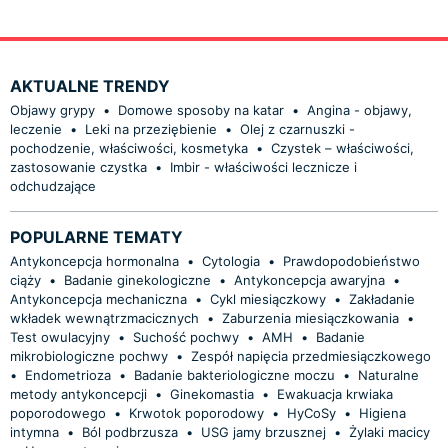
AKTUALNE TRENDY
Objawy grypy
•
Domowe sposoby na katar
•
Angina - objawy,
leczenie
•
Leki na przeziębienie
•
Olej z czarnuszki -
pochodzenie, właściwości, kosmetyka
•
Czystek – właściwości,
zastosowanie czystka
•
Imbir - właściwości lecznicze i
odchudzające
POPULARNE TEMATY
Antykoncepcja hormonalna
•
Cytologia
•
Prawdopodobieństwo
ciąży
•
Badanie ginekologiczne
•
Antykoncepcja awaryjna
•
Antykoncepcja mechaniczna
•
Cykl miesiączkowy
•
Zakładanie
wkładek wewnątrzmacicznych
•
Zaburzenia miesiączkowania
•
Test owulacyjny
•
Suchość pochwy
•
AMH
•
Badanie
mikrobiologiczne pochwy
•
Zespół napięcia przedmiesiączkowego
•
Endometrioza
•
Badanie bakteriologiczne moczu
•
Naturalne
metody antykoncepcji
•
Ginekomastia
•
Ewakuacja krwiaka
poporodowego
•
Krwotok poporodowy
•
HyCoSy
•
Higiena
intymna
•
Ból podbrzusza
•
USG jamy brzusznej
•
Żylaki macicy