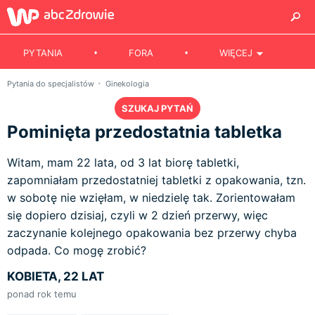
PYTANIA
FORA
WIĘCEJ
Pytania do specjalistów
Ginekologia
SZUKAJ PYTAŃ
Pominięta przedostatnia tabletka
Witam, mam 22 lata, od 3 lat biorę tabletki,
zapomniałam przedostatniej tabletki z opakowania, tzn.
w sobotę nie wzięłam, w niedzielę tak. Zorientowałam
się dopiero dzisiaj, czyli w 2 dzień przerwy, więc
zaczynanie kolejnego opakowania bez przerwy chyba
odpada. Co mogę zrobić?
KOBIETA, 22 LAT
ponad rok temu