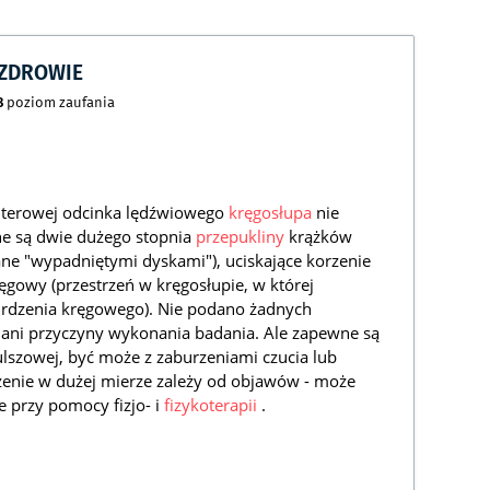
CZDROWIE
8
poziom zaufania
uterowej odcinka lędźwiowego
kręgosłupa
nie
 są dwie dużego stopnia
przepukliny
krążków
e "wypadniętymi dyskami"), uciskające korzenie
ęgowy (przestrzeń w kręgosłupie, w której
 rdzenia kręgowego). Nie podano żadnych
 ani przyczyny wykonania badania. Ale zapewne są
lszowej, być może z zaburzeniami czucia lub
czenie w dużej mierze zależy od objawów - może
 przy pomocy fizjo- i
fizykoterapii
.