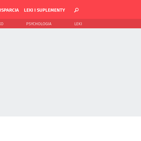
WSPARCIA
LEKI I SUPLEMENTY
KO
PSYCHOLOGIA
LEKI