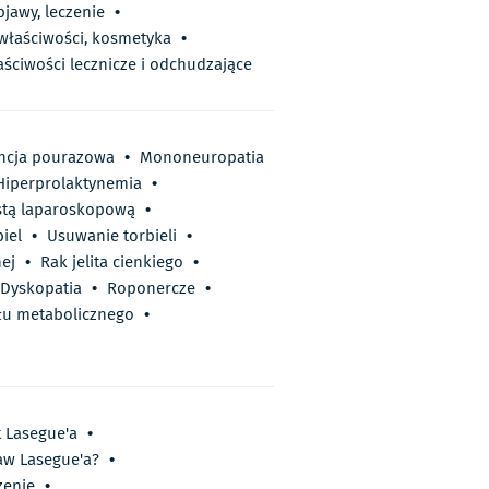
bjawy, leczenie
•
 właściwości, kosmetyka
•
aściwości lecznicze i odchudzające
cja pourazowa
•
Mononeuropatia
Hiperprolaktynemia
•
stą laparoskopową
•
iel
•
Usuwanie torbieli
•
ej
•
Rak jelita cienkiego
•
Dyskopatia
•
Roponercze
•
ołu metabolicznego
•
t Lasegue'a
•
jaw Lasegue'a?
•
zenie
•