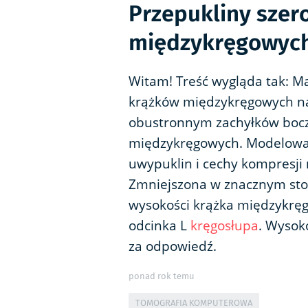
Przepukliny sze
międzykręgowyc
Witam! Treść wygląda tak: 
krążków międzykręgowych na 
obustronnym zachyłków bocz
międzykręgowych. Modelowa
uwypuklin i cechy kompresji
Zmniejszona w znacznym sto
wysokości krążka międzykręg
odcinka L
kręgosłupa
. Wysok
za odpowiedź.
ponad rok temu
TOMOGRAFIA KOMPUTEROWA