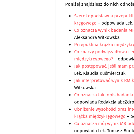
Poniżej znajdziesz do nich odnośn
Szerokopodstawna przepukli
kręgowego
– odpowiada
Lek.
Co oznacza wynik badania MR
Aleksandra Witkowska
Przepuklina krążka międzyk
Co znaczy podwięzadłowa ce
międzykręgowego?
– odpowi
Jak postępować, jeśli mam p
Lek. Klaudia Kuśmierczuk
Jak interpretować wynik RM k
Witkowska
Co oznacza taki opis badani
odpowiada
Redakcja abcZdr
Obniżenie wysokości oraz in
krążka międzykręgowego
– o
Co oznacza mój wynik MR od
odpowiada
Lek. Tomasz Budl