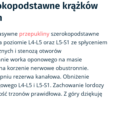
rokopodstawne krążków
h
Masywne
przepukliny
szerokopodstawne
poziomie L4-L5 oraz L5-S1 ze spłyceniem
nych i stenozą otworów
nie worka oponowego na masie
 na korzenie nerwowe obustronnie.
pniu rezerwa kanałowa. Obniżenie
owego L4-L5 i L5-S1. Zachowanie lordozy
ość trzonów prawidłowa. Z góry dziękuję