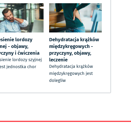
esienie lordozy
Dehydratacja krążków
nej - objawy,
międzykręgowych -
yczyny i ćwiczenia
przyczyny, objawy,
leczenie
sienie lordozy szyjnej
Dehydratacja krążków
jest jednostka chor
międzykręgowych jest
dolegliw