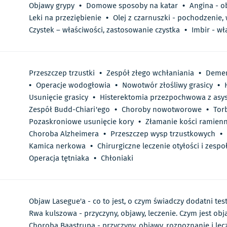
Objawy grypy
•
Domowe sposoby na katar
•
Angina - o
Leki na przeziębienie
•
Olej z czarnuszki - pochodzenie,
Czystek – właściwości, zastosowanie czystka
•
Imbir - wł
Przeszczep trzustki
•
Zespół złego wchłaniania
•
Demen
•
Operacje wodogłowia
•
Nowotwór złośliwy grasicy
•
Usunięcie grasicy
•
Histerektomia przezpochwowa z asy
Zespół Budd-Chiari'ego
•
Choroby nowotworowe
•
Torb
Pozaskroniowe usunięcie kory
•
Złamanie kości ramienn
Choroba Alzheimera
•
Przeszczep wysp trzustkowych
•
Kamica nerkowa
•
Chirurgiczne leczenie otyłości i zesp
Operacja tętniaka
•
Chłoniaki
Objaw Lasegue'a - co to jest, o czym świadczy dodatni tes
Rwa kulszowa - przyczyny, objawy, leczenie. Czym jest ob
Choroba Baastrupa - przyczyny, objawy, rozpoznanie i lec