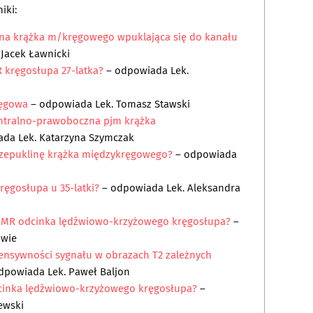
iki:
na krążka m/kręgowego wpuklająca się do kanału
 Jacek Ławnicki
 kręgosłupa 27-latka?
– odpowiada
Lek.
ręgowa
– odpowiada
Lek. Tomasz Stawski
ntralno-prawoboczna pjm krążka
ada
Lek. Katarzyna Szymczak
rzepuklinę krążka międzykręgowego?
– odpowiada
ręgosłupa u 35-latki?
– odpowiada
Lek. Aleksandra
a MR odcinka lędźwiowo-krzyżowego kręgosłupa?
–
owie
tensywności sygnału w obrazach T2 zależnych
dpowiada
Lek. Paweł Baljon
cinka lędźwiowo-krzyżowego kręgosłupa?
–
ewski