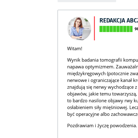
REDAKCJA AB
9
Witam!
Wynik badania tomografii komp
napawa optymizmem. Zauważalne
międzykręgowych (potocznie zwan
nerwowe i ograniczające kanał kr
znajdują się nerwy wychodzące z
objawów, jakie temu towarzyszą,
to bardzo nasilone objawy rwy ku
osłabieniem siły mięśniowej. Le
być operacyjne albo zachowawcze
Pozdrawiam i życzę powodzenia.