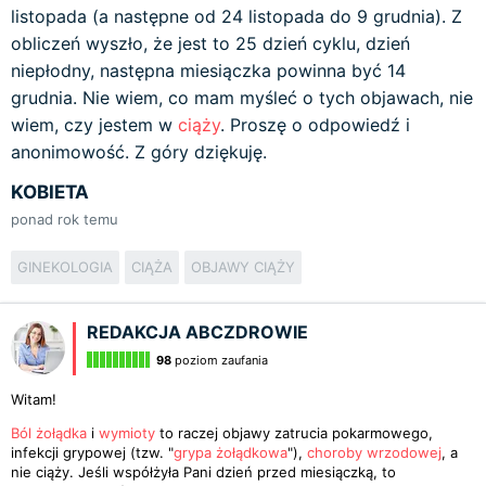
listopada (a następne od 24 listopada do 9 grudnia). Z
obliczeń wyszło, że jest to 25 dzień cyklu, dzień
niepłodny, następna miesiączka powinna być 14
grudnia. Nie wiem, co mam myśleć o tych objawach, nie
wiem, czy jestem w
ciąży
. Proszę o odpowiedź i
anonimowość. Z góry dziękuję.
KOBIETA
ponad rok temu
GINEKOLOGIA
CIĄŻA
OBJAWY CIĄŻY
REDAKCJA ABCZDROWIE
98
poziom zaufania
Witam!
Ból żołądka
i
wymioty
to raczej objawy zatrucia pokarmowego,
infekcji grypowej (tzw. "
grypa żołądkowa
"),
choroby wrzodowej
, a
nie ciąży. Jeśli współżyła Pani dzień przed miesiączką, to