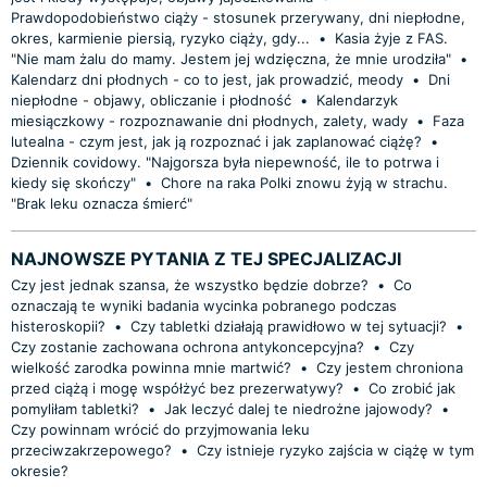
Prawdopodobieństwo ciąży - stosunek przerywany, dni niepłodne,
okres, karmienie piersią, ryzyko ciąży, gdy...
•
Kasia żyje z FAS.
"Nie mam żalu do mamy. Jestem jej wdzięczna, że mnie urodziła"
•
Kalendarz dni płodnych - co to jest, jak prowadzić, meody
•
Dni
niepłodne - objawy, obliczanie i płodność
•
Kalendarzyk
miesiączkowy - rozpoznawanie dni płodnych, zalety, wady
•
Faza
lutealna - czym jest, jak ją rozpoznać i jak zaplanować ciążę?
•
Dziennik covidowy. "Najgorsza była niepewność, ile to potrwa i
kiedy się skończy"
•
Chore na raka Polki znowu żyją w strachu.
"Brak leku oznacza śmierć"
NAJNOWSZE PYTANIA Z TEJ SPECJALIZACJI
Czy jest jednak szansa, że wszystko będzie dobrze?
•
Co
oznaczają te wyniki badania wycinka pobranego podczas
histeroskopii?
•
Czy tabletki działają prawidłowo w tej sytuacji?
•
Czy zostanie zachowana ochrona antykoncepcyjna?
•
Czy
wielkość zarodka powinna mnie martwić?
•
Czy jestem chroniona
przed ciążą i mogę współżyć bez prezerwatywy?
•
Co zrobić jak
pomyliłam tabletki?
•
Jak leczyć dalej te niedrożne jajowody?
•
Czy powinnam wrócić do przyjmowania leku
przeciwzakrzepowego?
•
Czy istnieje ryzyko zajścia w ciążę w tym
okresie?