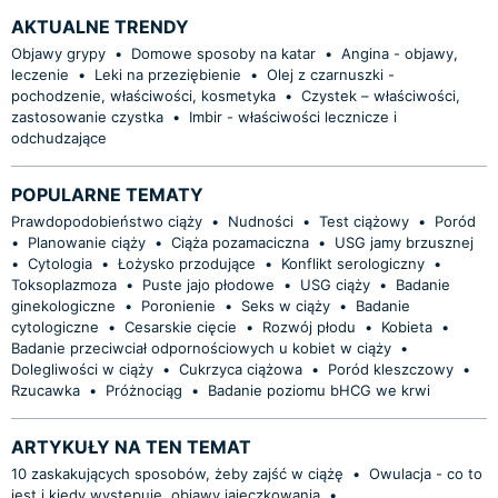
AKTUALNE TRENDY
Objawy grypy
•
Domowe sposoby na katar
•
Angina - objawy,
leczenie
•
Leki na przeziębienie
•
Olej z czarnuszki -
pochodzenie, właściwości, kosmetyka
•
Czystek – właściwości,
zastosowanie czystka
•
Imbir - właściwości lecznicze i
odchudzające
POPULARNE TEMATY
Prawdopodobieństwo ciąży
•
Nudności
•
Test ciążowy
•
Poród
•
Planowanie ciąży
•
Ciąża pozamaciczna
•
USG jamy brzusznej
•
Cytologia
•
Łożysko przodujące
•
Konflikt serologiczny
•
Toksoplazmoza
•
Puste jajo płodowe
•
USG ciąży
•
Badanie
ginekologiczne
•
Poronienie
•
Seks w ciąży
•
Badanie
cytologiczne
•
Cesarskie cięcie
•
Rozwój płodu
•
Kobieta
•
Badanie przeciwciał odpornościowych u kobiet w ciąży
•
Dolegliwości w ciąży
•
Cukrzyca ciążowa
•
Poród kleszczowy
•
Rzucawka
•
Próżnociąg
•
Badanie poziomu bHCG we krwi
ARTYKUŁY NA TEN TEMAT
10 zaskakujących sposobów, żeby zajść w ciążę
•
Owulacja - co to
jest i kiedy występuje, objawy jajeczkowania
•