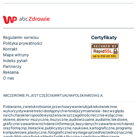
Certyfikaty
Regulamin serwisu
Polityka prywatności
Kontakt
Mapa witryny
Indeks pytań
Partnerzy
Reklama
O nas
ABCZDROWIE.PL JEST CZĘŚCIĄ WIRTUALNA POLSKA MEDIA S.A.
Pobieranie, zwielokrotnianie, przechowywanie lub jakiekolwiek inne
wykorzystywanie treści dostępnych w niniejszym serwisie - bez względu
na ich charakter i sposób wyrażenia (w szczególności lecz nie wyłącznie:
słowne, słowno-muzyczne, muzyczne, audiowizualne, audialne, tekstowe,
graficzne i zawarte w nich dane i informacje, bazy danych i zawarte w nich dane)
oraz formę (np. literackie, publicystyczne, naukowe, kartograficzne, programy
komputerowe, plastyczne, fotograficzne) wymaga uprzedniej i jednoznacznej
zgody Wirtualna Polska Media Spółka Akcyjna z siedzibą w Warszawie,