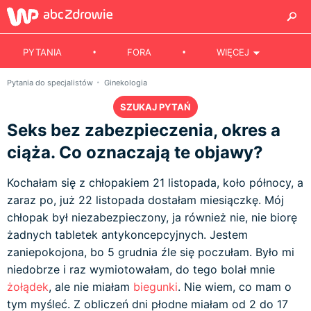
PYTANIA
FORA
WIĘCEJ
Pytania do specjalistów
Ginekologia
SZUKAJ PYTAŃ
Seks bez zabezpieczenia, okres a
ciąża. Co oznaczają te objawy?
Kochałam się z chłopakiem 21 listopada, koło północy, a
zaraz po, już 22 listopada dostałam miesiączkę. Mój
chłopak był niezabezpieczony, ja również nie, nie biorę
żadnych tabletek antykoncepcyjnych. Jestem
zaniepokojona, bo 5 grudnia źle się poczułam. Było mi
niedobrze i raz wymiotowałam, do tego bolał mnie
żołądek
, ale nie miałam
biegunki
. Nie wiem, co mam o
tym myśleć. Z obliczeń dni płodne miałam od 2 do 17