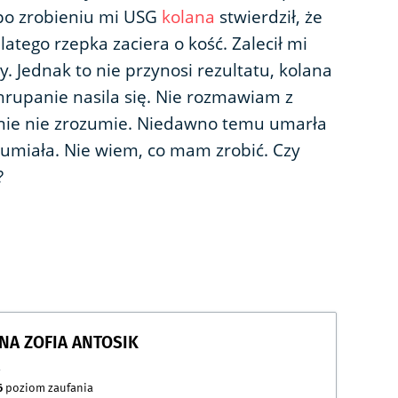
 po zrobieniu mi USG
kolana
stwierdził, że
atego rzepka zaciera o kość. Zalecił mi
y. Jednak to nie przynosi rezultatu, kolana
chrupanie nasila się. Nie rozmawiam z
mnie nie zrozumie. Niedawno temu umarła
zumiała. Nie wiem, co mam zrobić. Czy
?
NNA ZOFIA ANTOSIK
a
6
poziom zaufania