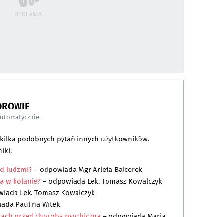
DROWIE
automatycznie
a kilka podobnych pytań innych użytkowników.
iki:
ed ludźmi?
– odpowiada
Mgr Arleta Balcerek
a w kolanie?
– odpowiada
Lek. Tomasz Kowalczyk
wiada
Lek. Tomasz Kowalczyk
iada
Paulina Witek
trach przed chorobą psychiczną
– odpowiada
Maria