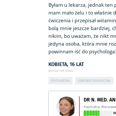
Byłam u lekarza, jednak ten
mam mało żelu i to właśnie dl
ćwiczenia i przepisał witamin
bolą mnie jeszcze bardziej, 
nikim, bo uważam, że nikt 
jedyna osoba, która mnie ro
powinnam iść do psychologa
KOBIETA, 16 LAT
ponad rok temu
PSYCHIATRIA
ZDROWIE PSYCHICZNE
DR N. MED. A
Psychiatra
,
Warszaw
5