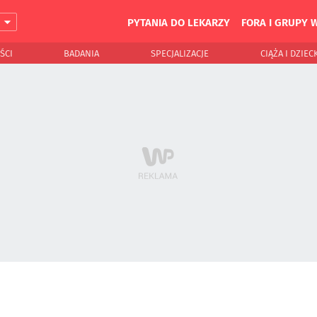
PYTANIA DO LEKARZY
FORA I GRUPY 
J
ŚCI
BADANIA
SPECJALIZACJE
CIĄŻA I DZIEC