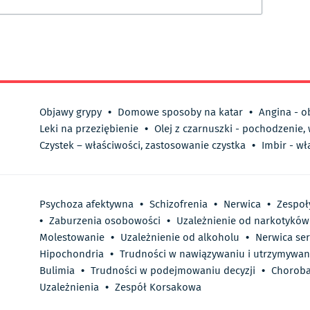
Objawy grypy
•
Domowe sposoby na katar
•
Angina - o
Leki na przeziębienie
•
Olej z czarnuszki - pochodzenie,
Czystek – właściwości, zastosowanie czystka
•
Imbir - wł
Psychoza afektywna
•
Schizofrenia
•
Nerwica
•
Zespoł
•
Zaburzenia osobowości
•
Uzależnienie od narkotyków
Molestowanie
•
Uzależnienie od alkoholu
•
Nerwica se
Hipochondria
•
Trudności w nawiązywaniu i utrzymywani
Bulimia
•
Trudności w podejmowaniu decyzji
•
Choroba
Uzależnienia
•
Zespół Korsakowa