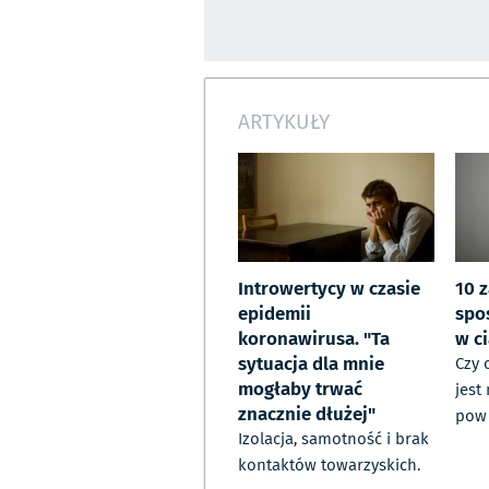
ARTYKUŁY
Introwertycy w czasie
10 
epidemii
spo
koronawirusa. "Ta
w c
sytuacja dla mnie
Czy 
mogłaby trwać
jest
znacznie dłużej"
pow
Izolacja, samotność i brak
kontaktów towarzyskich.