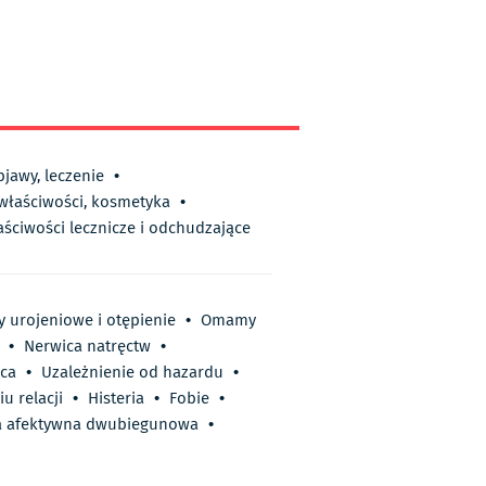
bjawy, leczenie
•
 właściwości, kosmetyka
•
aściwości lecznicze i odchudzające
y urojeniowe i otępienie
•
Omamy
•
Nerwica natręctw
•
rca
•
Uzależnienie od hazardu
•
u relacji
•
Histeria
•
Fobie
•
 afektywna dwubiegunowa
•