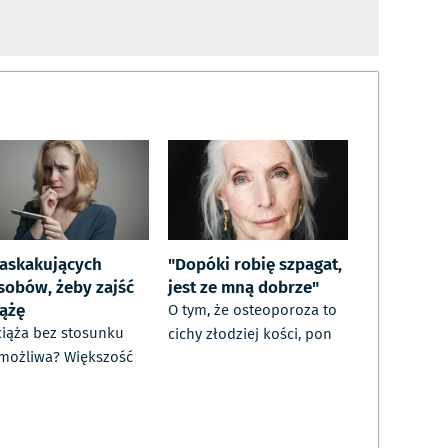
zaskakujących
"Dopóki robię szpagat,
sobów, żeby zajść
jest ze mną dobrze"
iążę
O tym, że osteoporoza to
ciąża bez stosunku
cichy złodziej kości, pon
 możliwa? Większość