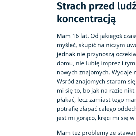
Strach przed lud
koncentracją
Mam 16 lat. Od jakiegoś czasu
myśleć, skupić na niczym uwa
jednak nie przynoszą oczekiw
domu, nie lubię imprez i tym
nowych znajomych. Wydaje mi 
Wsród znajomych staram się 
mi się to, bo jak na razie nik
płakać, lecz zamiast tego m
potrafię złapać całego odde
jest mi gorąco, kręci mi się w
Mam też problemy ze stawami