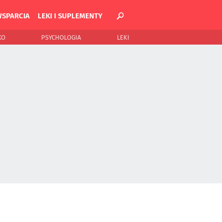
WSPARCIA
LEKI I SUPLEMENTY
KO
PSYCHOLOGIA
LEKI