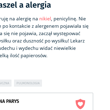
szel a alergia
oruję na alergię na
nikiel
, penicylinę. Nie
ze po kontakcie z alergenem pojawiała się
a się nie pojawia, zaczął występować
ysiłku oraz duszność po wysiłku! Lekarz
y wdechu i wydechu widać niewielkie
elką ilość papierosów.
GICZNA
PULMONOLOGIA
NA PARYS