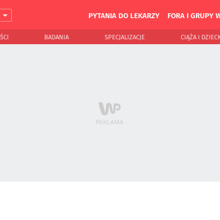
PYTANIA DO LEKARZY
FORA I GRUPY 
J
ŚCI
BADANIA
SPECJALIZACJE
CIĄŻA I DZIEC