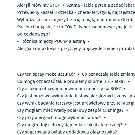
Alergii mówimy STOP
•
Astma - jakie pytania zadać leka
Przewlekły kaszel u dziecka - charakterystyka, najczęstsz
Wybudza ze snu między trzecią a piątą nad ranem. Od ob
Pacjenci boją się, że to COVID, tymczasem przyczyną jest
od covidowego?
•
Różnica między POChP a astmą
•
Alergia kontaktowa - przyczyny, objawy, leczenie i profila
Czy ten spray może uczulać?
•
Co oznaczają takie zmian
Co mogą oznaczać takie problemy skórne u 25-latka?
•
Czy z takimi objawami powinnam udać się na SOR?
•
Czy jest możliwe wykonanie testów alergicznych, żeby spr
Czy wynik badania tarczycy jest prawidłowy przy tej alergi
Czy mogłam mieć wtedy polekowy zespół Cushinga?
•
Czy przy alergiach mogę wykonać tatuaż?
•
Czy mogło dojść do wystąpienia reakcji alergicznej?
•
Czy sugerowana byłaby dodatkowa diagnostyka?