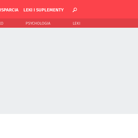
WSPARCIA
LEKI I SUPLEMENTY
KO
PSYCHOLOGIA
LEKI