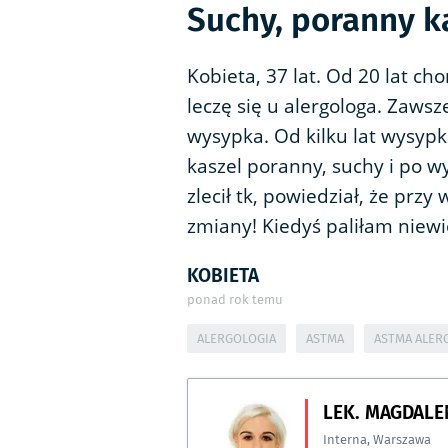
Suchy, poranny ka
Kobieta, 37 lat. Od 20 lat ch
leczę się u alergologa. Zaws
wysypka. Od kilku lat wysypk
kaszel poranny, suchy i po w
zlecił tk, powiedział, że prz
zmiany! Kiedyś paliłam niewi
KOBIETA
ponad rok temu
ALERGOLOGIA
ASTMA
ASTMA ALER
LEK. MAGDALE
Interna
,
Warszawa