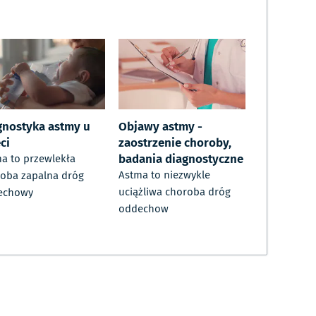
gnostyka astmy u
Objawy astmy -
ci
zaostrzenie choroby,
badania diagnostyczne
a to przewlekła
Astma to niezwykle
oba zapalna dróg
uciążliwa choroba dróg
echowy
oddechow