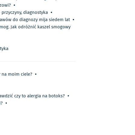
rzowi?
•
e przyczyny, diagnostyka
•
jawów do diagnozy mija siedem lat
•
 smog. Jak odróżnić kaszel smogowy
ktyka
y na moim ciele?
•
awdzić czy to alergia na botoks?
•
i?
•