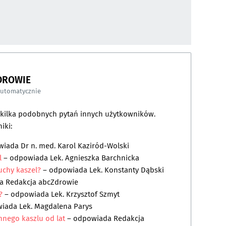
DROWIE
automatycznie
a kilka podobnych pytań innych użytkowników.
iki:
wiada
Dr n. med. Karol Kaziród-Wolski
l
– odpowiada
Lek. Agnieszka Barchnicka
chy kaszel?
– odpowiada
Lek. Konstanty Dąbski
da
Redakcja abcZdrowie
?
– odpowiada
Lek. Krzysztof Szmyt
wiada
Lek. Magdalena Parys
nego kaszlu od lat
– odpowiada
Redakcja