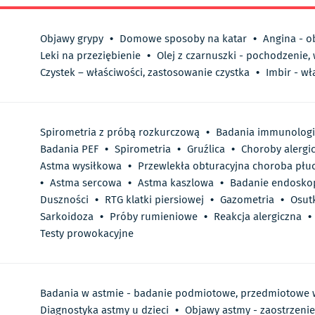
Objawy grypy
•
Domowe sposoby na katar
•
Angina - o
Leki na przeziębienie
•
Olej z czarnuszki - pochodzenie,
Czystek – właściwości, zastosowanie czystka
•
Imbir - wł
Spirometria z próbą rozkurczową
•
Badania immunologi
Badania PEF
•
Spirometria
•
Gruźlica
•
Choroby alerg
Astma wysiłkowa
•
Przewlekła obturacyjna choroba płu
•
Astma sercowa
•
Astma kaszlowa
•
Badanie endoskop
Duszności
•
RTG klatki piersiowej
•
Gazometria
•
Osut
Sarkoidoza
•
Próby rumieniowe
•
Reakcja alergiczna
•
Testy prowokacyjne
Badania w astmie - badanie podmiotowe, przedmiotowe 
Diagnostyka astmy u dzieci
•
Objawy astmy - zaostrzeni