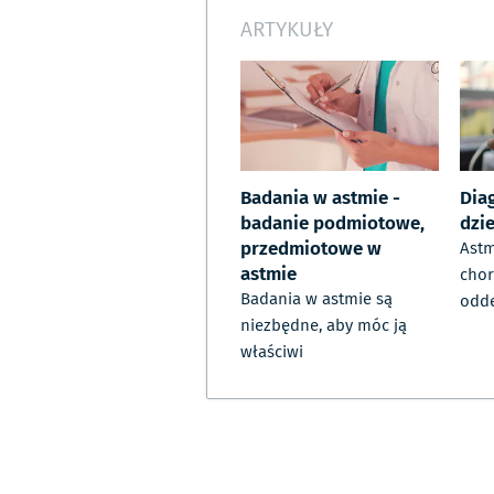
ARTYKUŁY
Badania w astmie -
Dia
badanie podmiotowe,
dzie
przedmiotowe w
Astm
astmie
chor
Badania w astmie są
odd
niezbędne, aby móc ją
właściwi