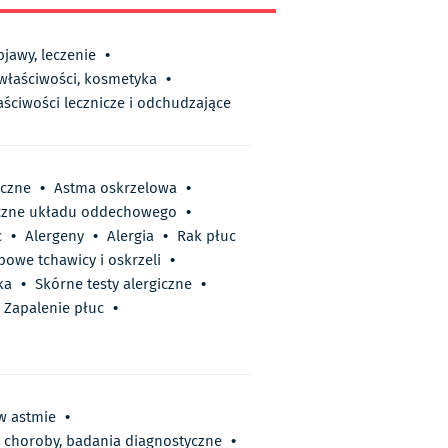
bjawy, leczenie
•
 właściwości, kosmetyka
•
aściwości lecznicze i odchudzające
czne
•
Astma oskrzelowa
•
iczne układu oddechowego
•
c
•
Alergeny
•
Alergia
•
Rak płuc
owe tchawicy i oskrzeli
•
ka
•
Skórne testy alergiczne
•
Zapalenie płuc
•
w astmie
•
e choroby, badania diagnostyczne
•