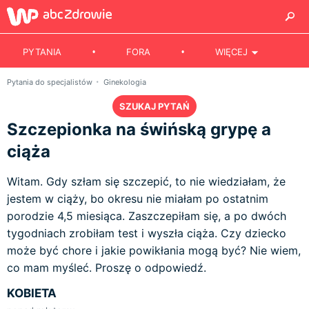
PYTANIA
FORA
WIĘCEJ
Pytania do specjalistów
Ginekologia
SZUKAJ PYTAŃ
Szczepionka na świńską grypę a
ciąża
Witam. Gdy szłam się szczepić, to nie wiedziałam, że
jestem w ciąży, bo okresu nie miałam po ostatnim
porodzie 4,5 miesiąca. Zaszczepiłam się, a po dwóch
tygodniach zrobiłam test i wyszła ciąża. Czy dziecko
może być chore i jakie powikłania mogą być? Nie wiem,
co mam myśleć. Proszę o odpowiedź.
KOBIETA