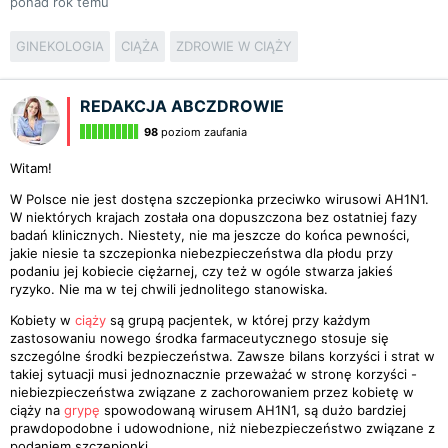
ponad rok temu
GINEKOLOGIA
CIĄŻA
ZDROWIE W CIĄŻY
REDAKCJA ABCZDROWIE
98
poziom zaufania
Witam!
W Polsce nie jest dostęna szczepionka przeciwko wirusowi AH1N1.
W niektórych krajach została ona dopuszczona bez ostatniej fazy
badań klinicznych. Niestety, nie ma jeszcze do końca pewności,
jakie niesie ta szczepionka niebezpieczeństwa dla płodu przy
podaniu jej kobiecie ciężarnej, czy też w ogóle stwarza jakieś
ryzyko. Nie ma w tej chwili jednolitego stanowiska.
Kobiety w
ciąży
są grupą pacjentek, w której przy każdym
zastosowaniu nowego środka farmaceutycznego stosuje się
szczególne środki bezpieczeństwa. Zawsze bilans korzyści i strat w
takiej sytuacji musi jednoznacznie przeważać w stronę korzyści -
niebiezpieczeństwa związane z zachorowaniem przez kobietę w
ciąży na
grypę
spowodowaną wirusem AH1N1, są dużo bardziej
prawdopodobne i udowodnione, niż niebezpieczeństwo związane z
podaniem szczepionki.