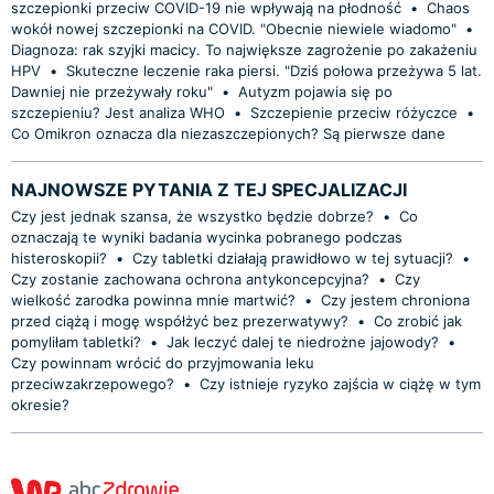
szczepionki przeciw COVID-19 nie wpływają na płodność
•
Chaos
wokół nowej szczepionki na COVID. "Obecnie niewiele wiadomo"
•
Diagnoza: rak szyjki macicy. To największe zagrożenie po zakażeniu
HPV
•
Skuteczne leczenie raka piersi. "Dziś połowa przeżywa 5 lat.
Dawniej nie przeżywały roku"
•
Autyzm pojawia się po
szczepieniu? Jest analiza WHO
•
Szczepienie przeciw różyczce
•
Co Omikron oznacza dla niezaszczepionych? Są pierwsze dane
NAJNOWSZE PYTANIA Z TEJ SPECJALIZACJI
Czy jest jednak szansa, że wszystko będzie dobrze?
•
Co
oznaczają te wyniki badania wycinka pobranego podczas
histeroskopii?
•
Czy tabletki działają prawidłowo w tej sytuacji?
•
Czy zostanie zachowana ochrona antykoncepcyjna?
•
Czy
wielkość zarodka powinna mnie martwić?
•
Czy jestem chroniona
przed ciążą i mogę współżyć bez prezerwatywy?
•
Co zrobić jak
pomyliłam tabletki?
•
Jak leczyć dalej te niedrożne jajowody?
•
Czy powinnam wrócić do przyjmowania leku
przeciwzakrzepowego?
•
Czy istnieje ryzyko zajścia w ciążę w tym
okresie?