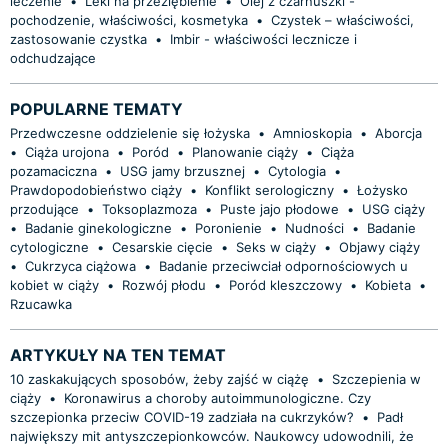
leczenie
•
Leki na przeziębienie
•
Olej z czarnuszki -
pochodzenie, właściwości, kosmetyka
•
Czystek – właściwości,
zastosowanie czystka
•
Imbir - właściwości lecznicze i
odchudzające
POPULARNE TEMATY
Przedwczesne oddzielenie się łożyska
•
Amnioskopia
•
Aborcja
•
Ciąża urojona
•
Poród
•
Planowanie ciąży
•
Ciąża
pozamaciczna
•
USG jamy brzusznej
•
Cytologia
•
Prawdopodobieństwo ciąży
•
Konflikt serologiczny
•
Łożysko
przodujące
•
Toksoplazmoza
•
Puste jajo płodowe
•
USG ciąży
•
Badanie ginekologiczne
•
Poronienie
•
Nudności
•
Badanie
cytologiczne
•
Cesarskie cięcie
•
Seks w ciąży
•
Objawy ciąży
•
Cukrzyca ciążowa
•
Badanie przeciwciał odpornościowych u
kobiet w ciąży
•
Rozwój płodu
•
Poród kleszczowy
•
Kobieta
•
Rzucawka
ARTYKUŁY NA TEN TEMAT
10 zaskakujących sposobów, żeby zajść w ciążę
•
Szczepienia w
ciąży
•
Koronawirus a choroby autoimmunologiczne. Czy
szczepionka przeciw COVID-19 zadziała na cukrzyków?
•
Padł
największy mit antyszczepionkowców. Naukowcy udowodnili, że