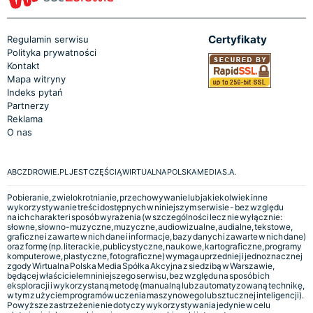
Certyfikaty
Regulamin serwisu
Polityka prywatności
Kontakt
Mapa witryny
Indeks pytań
Partnerzy
Reklama
O nas
ABCZDROWIE.PL JEST CZĘŚCIĄ WIRTUALNA POLSKA MEDIA S.A.
Pobieranie, zwielokrotnianie, przechowywanie lub jakiekolwiek inne
wykorzystywanie treści dostępnych w niniejszym serwisie - bez względu
na ich charakter i sposób wyrażenia (w szczególności lecz nie wyłącznie:
słowne, słowno-muzyczne, muzyczne, audiowizualne, audialne, tekstowe,
graficzne i zawarte w nich dane i informacje, bazy danych i zawarte w nich dane)
oraz formę (np. literackie, publicystyczne, naukowe, kartograficzne, programy
komputerowe, plastyczne, fotograficzne) wymaga uprzedniej i jednoznacznej
zgody Wirtualna Polska Media Spółka Akcyjna z siedzibą w Warszawie,
będącej właścicielem niniejszego serwisu, bez względu na sposób ich
eksploracji i wykorzystaną metodę (manualną lub zautomatyzowaną technikę,
w tym z użyciem programów uczenia maszynowego lub sztucznej inteligencji).
Powyższe zastrzeżenie nie dotyczy wykorzystywania jedynie w celu