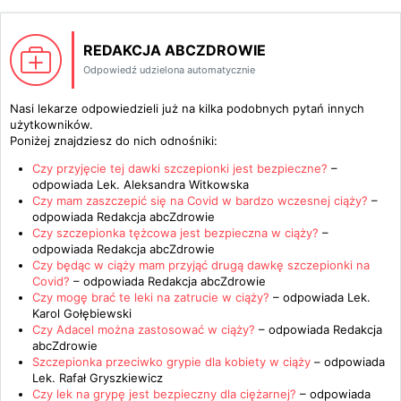
REDAKCJA ABCZDROWIE
Odpowiedź udzielona automatycznie
Nasi lekarze odpowiedzieli już na kilka podobnych pytań innych
użytkowników.
Poniżej znajdziesz do nich odnośniki:
Czy przyjęcie tej dawki szczepionki jest bezpieczne?
–
odpowiada
Lek. Aleksandra Witkowska
Czy mam zaszczepić się na Covid w bardzo wczesnej ciąży?
–
odpowiada
Redakcja abcZdrowie
Czy szczepionka tężcowa jest bezpieczna w ciąży?
–
odpowiada
Redakcja abcZdrowie
Czy będąc w ciąży mam przyjąć drugą dawkę szczepionki na
Covid?
– odpowiada
Redakcja abcZdrowie
Czy mogę brać te leki na zatrucie w ciąży?
– odpowiada
Lek.
Karol Gołębiewski
Czy Adacel można zastosować w ciąży?
– odpowiada
Redakcja
abcZdrowie
Szczepionka przeciwko grypie dla kobiety w ciąży
– odpowiada
Lek. Rafał Gryszkiewicz
Czy lek na grypę jest bezpieczny dla ciężarnej?
– odpowiada