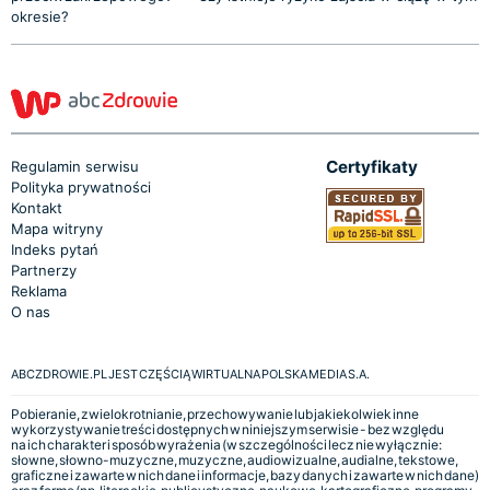
okresie?
Certyfikaty
Regulamin serwisu
Polityka prywatności
Kontakt
Mapa witryny
Indeks pytań
Partnerzy
Reklama
O nas
ABCZDROWIE.PL JEST CZĘŚCIĄ WIRTUALNA POLSKA MEDIA S.A.
Pobieranie, zwielokrotnianie, przechowywanie lub jakiekolwiek inne
wykorzystywanie treści dostępnych w niniejszym serwisie - bez względu
na ich charakter i sposób wyrażenia (w szczególności lecz nie wyłącznie:
słowne, słowno-muzyczne, muzyczne, audiowizualne, audialne, tekstowe,
graficzne i zawarte w nich dane i informacje, bazy danych i zawarte w nich dane)