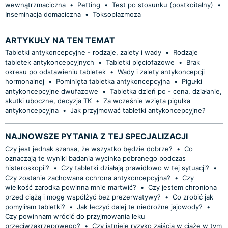
wewnątrzmaciczna
•
Petting
•
Test po stosunku (postkoitalny)
•
Inseminacja domaciczna
•
Toksoplazmoza
ARTYKUŁY NA TEN TEMAT
Tabletki antykoncepcyjne - rodzaje, zalety i wady
•
Rodzaje
tabletek antykoncepcyjnych
•
Tabletki pięciofazowe
•
Brak
okresu po odstawieniu tabletek
•
Wady i zalety antykoncepcji
hormonalnej
•
Pominięta tabletka antykoncepcyjna
•
Pigułki
antykoncepcyjne dwufazowe
•
Tabletka dzień po - cena, działanie,
skutki uboczne, decyzja TK
•
Za wcześnie wzięta pigułka
antykoncepcyjna
•
Jak przyjmować tabletki antykoncepcyjne?
NAJNOWSZE PYTANIA Z TEJ SPECJALIZACJI
Czy jest jednak szansa, że wszystko będzie dobrze?
•
Co
oznaczają te wyniki badania wycinka pobranego podczas
histeroskopii?
•
Czy tabletki działają prawidłowo w tej sytuacji?
•
Czy zostanie zachowana ochrona antykoncepcyjna?
•
Czy
wielkość zarodka powinna mnie martwić?
•
Czy jestem chroniona
przed ciążą i mogę współżyć bez prezerwatywy?
•
Co zrobić jak
pomyliłam tabletki?
•
Jak leczyć dalej te niedrożne jajowody?
•
Czy powinnam wrócić do przyjmowania leku
przeciwzakrzepowego?
•
Czy istnieje ryzyko zajścia w ciążę w tym