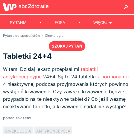
PYTANIA
FORA
WIĘCEJ
Pytania do specjalistów
Ginekologia
SZUKAJ PYTAŃ
Tabletki 24+4
Witam. Dzisiaj lekarz przepisał mi
tabletki
antykoncepcyjne
24+4. Są to 24 tabletki z
hormonami
i
4 nieaktywne, podczas przyjmowania których powinno
wystąpić krwawienie. Czy zawsze krwawienie będzie
przypadało na te nieaktywne tabletki? Co jeśli wezmę
nieaktywane tabletki, a krwawienie nadal nie wystąpi?
ponad rok temu
GINEKOLOGIA
ANTYKONCEPCJA