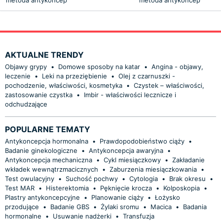
AKTUALNE TRENDY
Objawy grypy
•
Domowe sposoby na katar
•
Angina - objawy,
leczenie
•
Leki na przeziębienie
•
Olej z czarnuszki -
pochodzenie, właściwości, kosmetyka
•
Czystek – właściwości,
zastosowanie czystka
•
Imbir - właściwości lecznicze i
odchudzające
POPULARNE TEMATY
Antykoncepcja hormonalna
•
Prawdopodobieństwo ciąży
•
Badanie ginekologiczne
•
Antykoncepcja awaryjna
•
Antykoncepcja mechaniczna
•
Cykl miesiączkowy
•
Zakładanie
wkładek wewnątrzmacicznych
•
Zaburzenia miesiączkowania
•
Test owulacyjny
•
Suchość pochwy
•
Cytologia
•
Brak okresu
•
Test MAR
•
Histerektomia
•
Pęknięcie krocza
•
Kolposkopia
•
Plastry antykoncepcyjne
•
Planowanie ciąży
•
Łożysko
przodujące
•
Badanie GBS
•
Żylaki sromu
•
Macica
•
Badania
hormonalne
•
Usuwanie nadżerki
•
Transfuzja