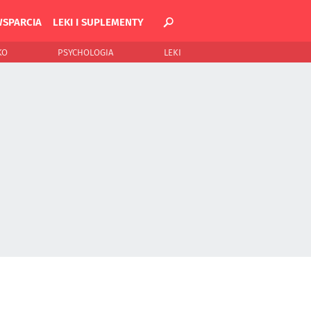
WSPARCIA
LEKI I SUPLEMENTY
KO
PSYCHOLOGIA
LEKI