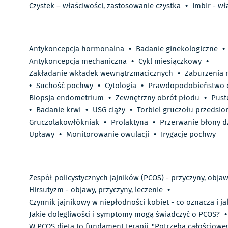
Czystek – właściwości, zastosowanie czystka
•
Imbir - wł
Antykoncepcja hormonalna
•
Badanie ginekologiczne
•
Antykoncepcja mechaniczna
•
Cykl miesiączkowy
•
Zakładanie wkładek wewnątrzmacicznych
•
Zaburzenia 
•
Suchość pochwy
•
Cytologia
•
Prawdopodobieństwo c
Biopsja endometrium
•
Zewnętrzny obrót płodu
•
Pust
•
Badanie krwi
•
USG ciąży
•
Torbiel gruczołu przedsi
Gruczolakowłókniak
•
Prolaktyna
•
Przerwanie błony d
Upławy
•
Monitorowanie owulacji
•
Irygacje pochwy
Zespół policystycznych jajników (PCOS) - przyczyny, objaw
Hirsutyzm - objawy, przyczyny, leczenie
•
Czynnik jajnikowy w niepłodności kobiet - co oznacza i j
Jakie dolegliwości i symptomy mogą świadczyć o PCOS?
•
W PCOS dieta to fundament terapii. "Potrzeba całościowe