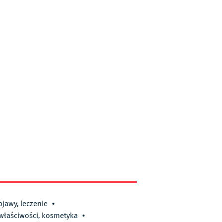
bjawy, leczenie
•
 właściwości, kosmetyka
•