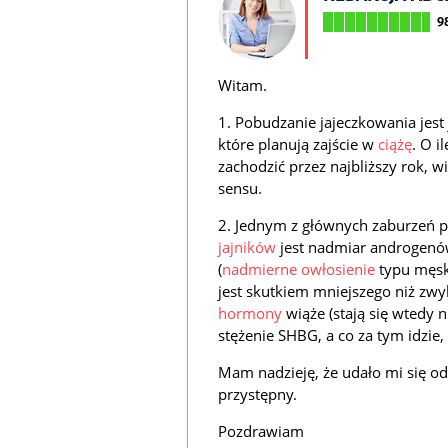
9
Witam.
1. Pobudzanie jajeczkowania jest
które planują zajście w
ciążę
. O i
zachodzić przez najbliższy rok, 
sensu.
2. Jednym z głównych zaburzeń
jajników
jest nadmiar androgenów
(
nadmierne owłosienie
typu męsk
jest skutkiem mniejszego niż zwy
hormony
wiąże (stają się wtedy 
stężenie SHBG, a co za tym idzie
Mam nadzieję, że udało mi się o
przystępny.
Pozdrawiam