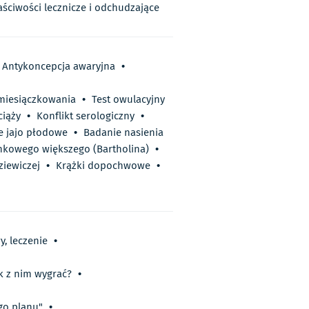
aściwości lecznicze i odchudzające
Antykoncepcja awaryjna
•
miesiączkowania
•
Test owulacyjny
iąży
•
Konflikt serologiczny
•
e jajo płodowe
•
Badanie nasienia
onkowego większego (Bartholina)
•
ziewiczej
•
Krążki dopochwowe
•
y, leczenie
•
ak z nim wygrać?
•
go planu"
•