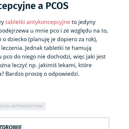
cepcyjne a PCOS
zy
tabletki antykoncepcyjne
to jedyny
podejrzewa u mnie pco i ze względu na to,
 o dziecko (planuję je dopiero za rok),
 leczenia. Jednak tabletki te hamują
pco do niego nie dochodzi, więc jaki jest
żna leczyć np. jakimiś lekami, które
a? Bardzo proszę o odpowiedzi.
BLETKI ANTYKONCEPCYJNE
CZDROWIE