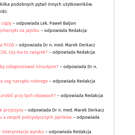
a kilka podobnych pytań innych użytkowników.
iki:
 ciążę
– odpowiada
Lek. Paweł Baljon
cherzyki na jajniku
– odpowiada
Redakcja
 a PCOS
– odpowiada
Dr n. med. Marek Derkacz
COS. Czy ma to związek?
– odpowiada
Redakcja
 aby zdiagnozować hirsutyzm?
– odpowiada
Dr n.
ia usg narządu rodnego
– odpowiada
Redakcja
zrobić przy tych objawach?
– odpowiada
Redakcja
we przyczyny
– odpowiada
Dr n. med. Marek Derkacz
u a zespół policystycznych jajników
– odpowiada
 interpretacja wyniku
– odpowiada
Redakcja