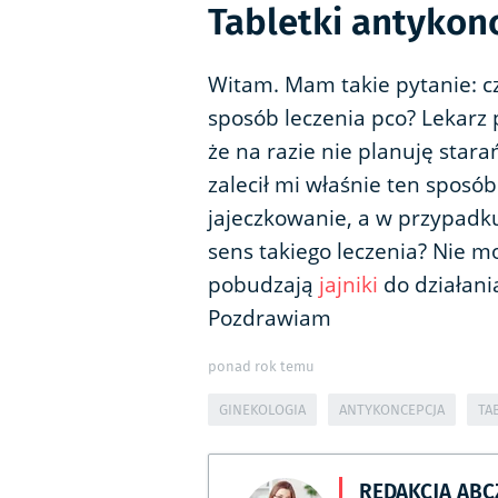
Tabletki antykon
Witam. Mam takie pytanie: c
sposób leczenia pco? Lekarz 
że na razie nie planuję starań
zalecił mi właśnie ten sposób
jajeczkowanie, a w przypadku 
sens takiego leczenia? Nie mo
pobudzają
jajniki
do działani
Pozdrawiam
ponad rok temu
GINEKOLOGIA
ANTYKONCEPCJA
TA
REDAKCJA AB