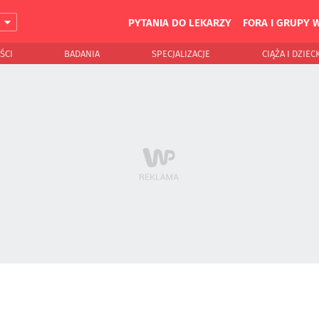
PYTANIA DO LEKARZY
FORA I GRUPY 
J
ŚCI
BADANIA
SPECJALIZACJE
CIĄŻA I DZIEC