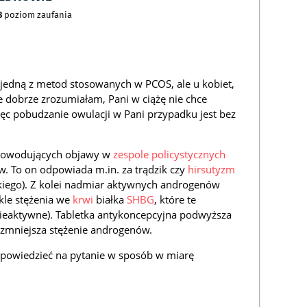
8
poziom zaufania
 jedną z metod stosowanych w PCOS, ale u kobiet,
le dobrze zrozumiałam, Pani w ciążę nie chce
więc pobudzanie owulacji w Pani przypadku jest bez
 powodujących objawy w
zespole policystycznych
. To on odpowiada m.in. za trądzik czy
hirsutyzm
iego). Z kolei nadmiar aktywnych androgenów
kle stężenia we
krwi
białka
SHBG
, które te
nieaktywne). Tabletka antykoncepcyjna podwyższa
, zmniejsza stężenie androgenów.
dpowiedzieć na pytanie w sposób w miarę