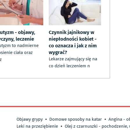
sutyzm - objawy,
Czynnik jajnikowy w
yczyny, leczenie
niepłodności kobiet -
co oznacza i jak z nim
utyzm to nadmierne
wygrać?
sienie ciała oraz
Lekarze zajmujący się na
z
co dzień leczeniem n
Objawy grypy
•
Domowe sposoby na katar
•
Angina - o
Leki na przeziębienie
•
Olej z czarnuszki - pochodzenie,