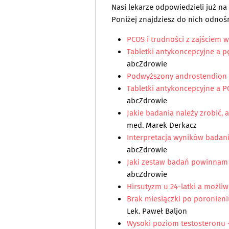
Nasi lekarze odpowiedzieli już n
Poniżej znajdziesz do nich odnośn
PCOS i trudności z zajściem w
Tabletki antykoncepcyjne a pę
abcZdrowie
Podwyższony androstendion
Tabletki antykoncepcyjne a P
abcZdrowie
Jakie badania należy zrobić,
med. Marek Derkacz
Interpretacja wyników badan
abcZdrowie
Jaki zestaw badań powinnam 
abcZdrowie
Hirsutyzm u 24-latki a możli
Brak miesiączki po poronieni
Lek. Paweł Baljon
Wysoki poziom testosteronu -