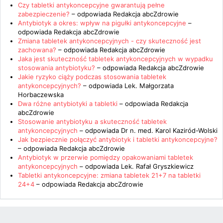
Czy tabletki antykoncepcyjne gwarantują pełne
zabezpieczenie?
– odpowiada
Redakcja abcZdrowie
Antybiotyk a okres: wpływ na pigułki antykoncepcyjne
–
odpowiada
Redakcja abcZdrowie
Zmiana tabletek antykoncepcyjnych - czy skuteczność jest
zachowana?
– odpowiada
Redakcja abcZdrowie
Jaka jest skuteczność tabletek antykoncepcyjnych w wypadku
stosowania antybiotyku?
– odpowiada
Redakcja abcZdrowie
Jakie ryzyko ciąży podczas stosowania tabletek
antykoncepcyjnych?
– odpowiada
Lek. Małgorzata
Horbaczewska
Dwa różne antybiotyki a tabletki
– odpowiada
Redakcja
abcZdrowie
Stosowanie antybiotyku a skuteczność tabletek
antykoncepcyjnych
– odpowiada
Dr n. med. Karol Kaziród-Wolski
Jak bezpiecznie połączyć antybiotyk i tabletki antykoncepcyjne?
– odpowiada
Redakcja abcZdrowie
Antybiotyk w przerwie pomiędzy opakowaniami tabletek
antykoncepcyjnych
– odpowiada
Lek. Rafał Gryszkiewicz
Tabletki antykoncepcyjne: zmiana tabletek 21+7 na tabletki
24+4
– odpowiada
Redakcja abcZdrowie