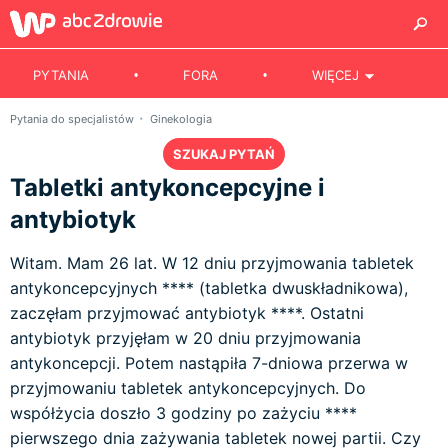
PYTANIA
FORA
WIĘCEJ
Pytania do specjalistów
Ginekologia
SZUKAJ PYTAŃ
Tabletki antykoncepcyjne i
antybiotyk
Witam. Mam 26 lat. W 12 dniu przyjmowania tabletek
antykoncepcyjnych **** (tabletka dwuskładnikowa),
zaczęłam przyjmować antybiotyk ****. Ostatni
antybiotyk przyjęłam w 20 dniu przyjmowania
antykoncepcji. Potem nastąpiła 7-dniowa przerwa w
przyjmowaniu tabletek antykoncepcyjnych. Do
współżycia doszło 3 godziny po zażyciu ****
pierwszego dnia zażywania tabletek nowej partii. Czy