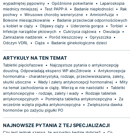
wypadniętej pępowiny
•
Opóźnione pokwitanie
•
Laparoskopia
miednicy mniejszej
•
Test PAPP-A
•
Badanie niepłodności
•
Rak
pochwy
•
Wirusowe choroby weneryczne
•
Amnioinfuzja
•
Bolesne miesiączkowanie
•
Badanie przeciwciał odpornościowych
u kobiet w ciąży
•
Objawy ciąży
•
Uderzenia gorąca
•
Torbiel
•
Infekcje narządów płciowych
•
Cukrzyca ciążowa
•
Owulacja
•
Zamrażanie nadżerek
•
Poród kleszczowy
•
Opryszczka
•
Odczyn VDRL
•
Ciąża
•
Badanie ginekologiczne dzieci
ARTYKUŁY NA TEN TEMAT
Tabletki pięciofazowe
•
Najczęstsze pytania o antykoncepcję
doustną. Odpowiadają eksperci WP abcZdrowie
•
Antykoncepcja
hormonalna - charakterystyka, rodzaje, przeciwwskazania, zalety,
skutki uboczne
•
Wady i zalety antykoncepcji hormonalnej
•
Mity
na temat zachodzenia w ciążę. Wierzą w nie nastolatki
•
Tabletki
antykoncepcyjne - rodzaje, zalety i wady
•
Rodzaje tabletek
antykoncepcyjnych
•
Pominięta tabletka antykoncepcyjna
•
Za
wcześnie wzięta pigułka antykoncepcyjna
•
Zwiększona dawka
hormonów po zażyciu pigułki PO
NAJNOWSZE PYTANIA Z TEJ SPECJALIZACJI
Czy jest jednak szansa, że wszystko będzie dobrze?
•
Co