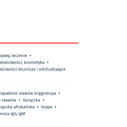
bjawy, leczenie
•
 właściwości, kosmetyka
•
aściwości lecznicze i odchudzające
 zapalenie stawów kręgosłupa
•
e stawów
•
Gorączka
•
iączka afrykańska
•
Grypa
•
moza IgG, IgM