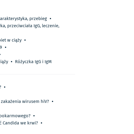
harakterystyka, przebieg
•
a, przeciwciała IgG, leczenie,
iet w ciąży
•
9
•
•
ciąży
•
Różyczka IgG i IgM
?
•
 zakażenia wirusem hiV?
•
u pokarmowego?
•
yć Candida we krwi?
•