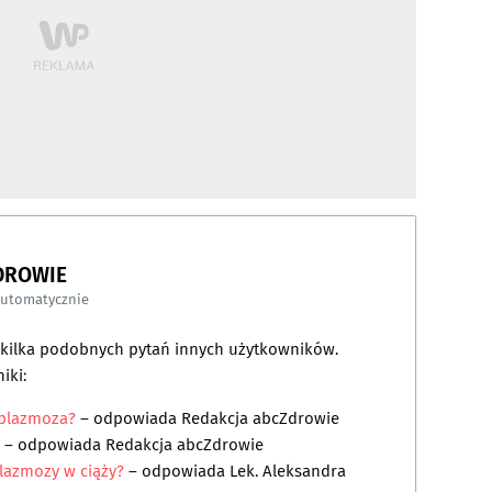
DROWIE
automatycznie
a kilka podobnych pytań innych użytkowników.
iki:
oplazmoza?
– odpowiada
Redakcja abcZdrowie
– odpowiada
Redakcja abcZdrowie
lazmozy w ciąży?
– odpowiada
Lek. Aleksandra