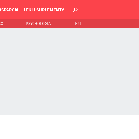
WSPARCIA
LEKI I SUPLEMENTY
KO
PSYCHOLOGIA
LEKI