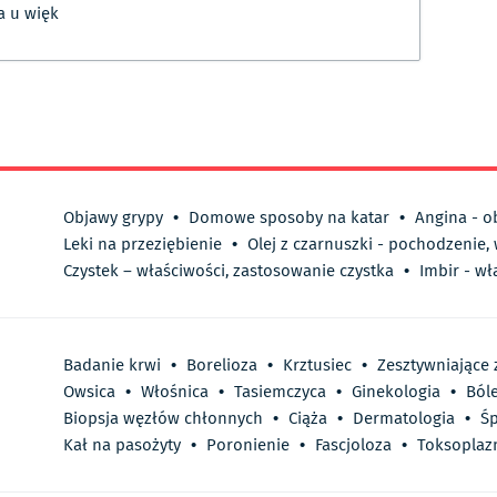
a u więk
Objawy grypy
•
Domowe sposoby na katar
•
Angina - o
Leki na przeziębienie
•
Olej z czarnuszki - pochodzenie,
Czystek – właściwości, zastosowanie czystka
•
Imbir - wł
Badanie krwi
•
Borelioza
•
Krztusiec
•
Zesztywniające
Owsica
•
Włośnica
•
Tasiemczyca
•
Ginekologia
•
Ból
Biopsja węzłów chłonnych
•
Ciąża
•
Dermatologia
•
Śp
Kał na pasożyty
•
Poronienie
•
Fascjoloza
•
Toksoplaz