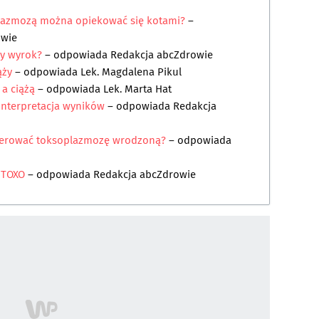
lazmozą można opiekować się kotami?
–
owie
zy wyrok?
– odpowiada
Redakcja abcZdrowie
ąży
– odpowiada
Lek. Magdalena Pikul
a ciążą
– odpowiada
Lek. Marta Hat
interpretacja wyników
– odpowiada
Redakcja
gerować toksoplazmozę wrodzoną?
– odpowiada
 TOXO
– odpowiada
Redakcja abcZdrowie