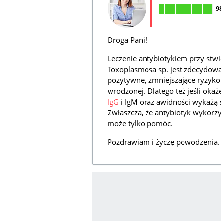
9
Droga Pani!
Leczenie antybiotykiem przy stwi
Toxoplasmosa sp. jest zdecydow
pozytywne, zmniejszające ryzyko i
wrodzonej. Dlatego też jeśli okaż
IgG
i IgM oraz awidności wykażą ś
Zwłaszcza, że antybiotyk wykorzy
może tylko pomóc.
Pozdrawiam i życzę powodzenia.