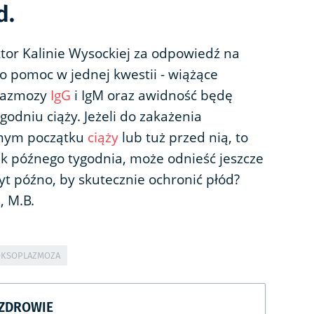
d.
tor Kalinie Wysockiej za odpowiedź na
 o pomoc w jednej kwestii - wiążące
plazmozy
IgG
i IgM oraz awidność będę
odniu ciąży. Jeżeli do zakażenia
mym początku
ciąży
lub tuż przed nią, to
ak późnego tygodnia, może odnieść jeszcze
zbyt późno, by skutecznie ochronić płód?
, M.B.
OKSOPLAZMOZA
CZDROWIE