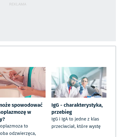
może spowodować
IgG - charakterystyka,
soplazmozę w
przebieg
ży?
IgG i IgA to jedne z klas
oplazmoza to
przeciwciał, które wystę
oba odzwierzęca,