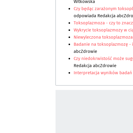
Witkowska
Czy będąc zarażonym toksop
odpowiada
Redakcja abcZdr
Toksoplazmoza - czy to znac
Wykrycie toksoplazmozy w ci
Niewyleczona toksoplazmoza 
Badanie na toksoplazmozę - 
abcZdrowie
Czy niedokrwistość może su
Redakcja abcZdrowie
Interpretacja wyników badań