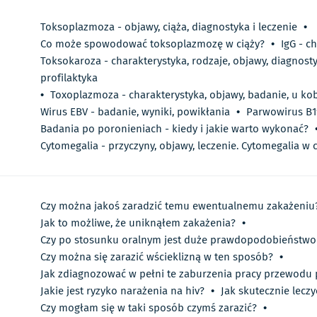
Toksoplazmoza - objawy, ciąża, diagnostyka i leczenie
•
Co może spowodować toksoplazmozę w ciąży?
•
IgG - c
Toksokaroza - charakterystyka, rodzaje, objawy, diagnostyk
profilaktyka
•
Toxoplazmoza - charakterystyka, objawy, badanie, u kob
Wirus EBV - badanie, wyniki, powikłania
•
Parwowirus B1
Badania po poronieniach - kiedy i jakie warto wykonać?
Cytomegalia - przyczyny, objawy, leczenie. Cytomegalia w 
Czy można jakoś zaradzić temu ewentualnemu zakażeniu
Jak to możliwe, że uniknąłem zakażenia?
•
Czy po stosunku oralnym jest duże prawdopodobieństwo
Czy można się zarazić wścieklizną w ten sposób?
•
Jak zdiagnozować w pełni te zaburzenia pracy przewod
Jakie jest ryzyko narażenia na hiv?
•
Jak skutecznie lecz
Czy mogłam się w taki sposób czymś zarazić?
•