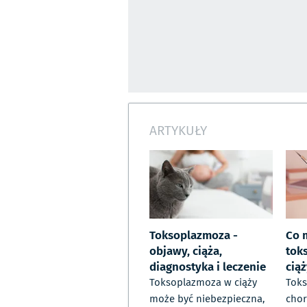
ARTYKUŁY
Toksoplazmoza -
Co 
objawy, ciąża,
tok
diagnostyka i leczenie
cią
Toksoplazmoza w ciąży
Toks
może być niebezpieczna,
chor