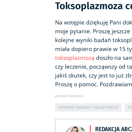
Toksoplazmoza c
Na wstępie dziękuję Pani dok
moje pytanie. Proszę jeszcze
kolejne wyniki badań tokso
miała dopiero prawie w 15 tyg
toksoplazmozą
doszło na sa
czy leczenie, począwszy od t
jakiś skutek, czy jest to już 
Proszę o pomoc. Pozdrawiam
ponad rok temu
CHOROBY ZAKAŹNE I PASOŻYTNICZE
T
REDAKCJA AB