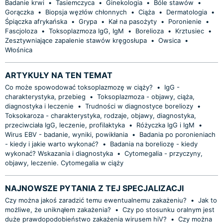
Badanie krwi
•
Tasiemczyca
•
Ginekologia
•
Bóle stawów
•
Gorączka
•
Biopsja węzłów chłonnych
•
Ciąża
•
Dermatologia
•
Śpiączka afrykańska
•
Grypa
•
Kał na pasożyty
•
Poronienie
•
Fascjoloza
•
Toksoplazmoza IgG, IgM
•
Borelioza
•
Krztusiec
•
Zesztywniające zapalenie stawów kręgosłupa
•
Owsica
•
Włośnica
ARTYKUŁY NA TEN TEMAT
Co może spowodować toksoplazmozę w ciąży?
•
IgG -
charakterystyka, przebieg
•
Toksoplazmoza - objawy, ciąża,
diagnostyka i leczenie
•
Trudności w diagnostyce boreliozy
•
Toksokaroza - charakterystyka, rodzaje, objawy, diagnostyka,
przeciwciała IgG, leczenie, profilaktyka
•
Różyczka IgG i IgM
•
Wirus EBV - badanie, wyniki, powikłania
•
Badania po poronieniach
- kiedy i jakie warto wykonać?
•
Badania na boreliozę - kiedy
wykonać? Wskazania i diagnostyka
•
Cytomegalia - przyczyny,
objawy, leczenie. Cytomegalia w ciąży
NAJNOWSZE PYTANIA Z TEJ SPECJALIZACJI
Czy można jakoś zaradzić temu ewentualnemu zakażeniu?
•
Jak to
możliwe, że uniknąłem zakażenia?
•
Czy po stosunku oralnym jest
duże prawdopodobieństwo zakażenia wirusem hiV?
•
Czy można