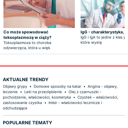
Co może spowodować
IgG - charakterystyka, 
toksoplazmozę w ciąży?
IgG i IgA to jedne z klas pr
które wystę
Toksoplazmoza to choroba
odzwierzęca, która u więk
AKTUALNE TRENDY
Objawy grypy
•
Domowe sposoby na katar
•
Angina - objawy,
leczenie
•
Leki na przeziębienie
•
Olej z czarnuszki -
pochodzenie, właściwości, kosmetyka
•
Czystek – właściwości,
zastosowanie czystka
•
Imbir - właściwości lecznicze i
odchudzające
POPULARNE TEMATY