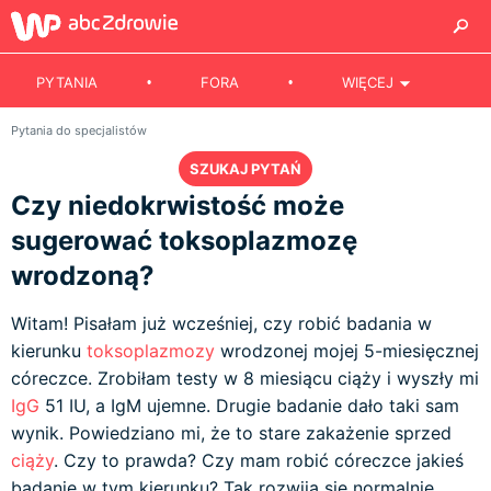
PYTANIA
FORA
WIĘCEJ
Pytania do specjalistów
SZUKAJ PYTAŃ
Czy niedokrwistość może
sugerować toksoplazmozę
wrodzoną?
Witam! Pisałam już wcześniej, czy robić badania w
kierunku
toksoplazmozy
wrodzonej mojej 5-miesięcznej
córeczce. Zrobiłam testy w 8 miesiącu ciąży i wyszły mi
IgG
51 IU, a IgM ujemne. Drugie badanie dało taki sam
wynik. Powiedziano mi, że to stare zakażenie sprzed
ciąży
. Czy to prawda? Czy mam robić córeczce jakieś
badanie w tym kierunku? Tak rozwija się normalnie,