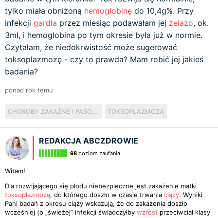
tylko miała obniżoną
hemoglobinę
do 10,4g%. Przy
infekcji
gardła
przez miesiąc podawałam jej
żelazo
, ok.
3ml, i hemoglobina po tym okresie była już w normie.
Czytałam, że niedokrwistość może sugerować
toksoplazmozę - czy to prawda? Mam robić jej jakieś
badania?
ponad rok temu
CHOROBY ZAKAŹNE I PASOŻYTNICZE
TOKSOPLAZMOZA
REDAKCJA ABCZDROWIE
98
poziom zaufania
Witam!
Dla rozwijającego się płodu niebezpieczne jest zakażenie matki
toksoplazmozą
, do którego doszło w czasie trwania
ciąży
. Wyniki
Pani badań z okresu ciąży wskazują, że do zakażenia doszło
wcześniej (o „świeżej” infekcji świadczyłby
wzrost
przeciwciał klasy