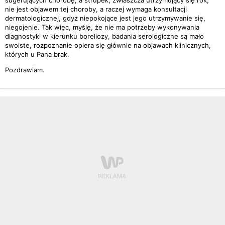
sugerujących chorobę, a strupek, zwłaszcza utrzymujący się rok,
nie jest objawem tej choroby, a raczej wymaga konsultacji
dermatologicznej, gdyż niepokojące jest jego utrzymywanie się,
niegojenie. Tak więc, myślę, że nie ma potrzeby wykonywania
diagnostyki w kierunku boreliozy, badania serologiczne są mało
swoiste, rozpoznanie opiera się głównie na objawach klinicznych,
których u Pana brak.
Pozdrawiam.