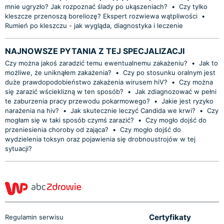
mnie ugryzło? Jak rozpoznać ślady po ukąszeniach?
•
Czy tylko
kleszcze przenoszą boreliozę? Ekspert rozwiewa wątpliwości
•
Rumień po kleszczu - jak wygląda, diagnostyka i leczenie
NAJNOWSZE PYTANIA Z TEJ SPECJALIZACJI
Czy można jakoś zaradzić temu ewentualnemu zakażeniu?
•
Jak to
możliwe, że uniknąłem zakażenia?
•
Czy po stosunku oralnym jest
duże prawdopodobieństwo zakażenia wirusem hiV?
•
Czy można
się zarazić wścieklizną w ten sposób?
•
Jak zdiagnozować w pełni
te zaburzenia pracy przewodu pokarmowego?
•
Jakie jest ryzyko
narażenia na hiv?
•
Jak skutecznie leczyć Candida we krwi?
•
Czy
mogłam się w taki sposób czymś zarazić?
•
Czy mogło dojść do
przeniesienia choroby od zająca?
•
Czy mogło dojść do
wydzielenia toksyn oraz pojawienia się drobnoustrojów w tej
sytuacji?
Certyfikaty
Regulamin serwisu