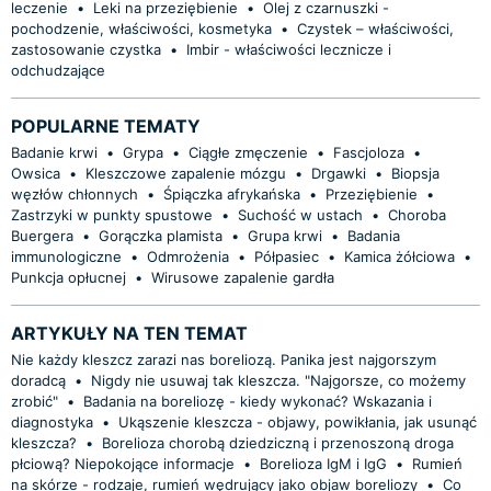
leczenie
•
Leki na przeziębienie
•
Olej z czarnuszki -
pochodzenie, właściwości, kosmetyka
•
Czystek – właściwości,
zastosowanie czystka
•
Imbir - właściwości lecznicze i
odchudzające
POPULARNE TEMATY
Badanie krwi
•
Grypa
•
Ciągłe zmęczenie
•
Fascjoloza
•
Owsica
•
Kleszczowe zapalenie mózgu
•
Drgawki
•
Biopsja
węzłów chłonnych
•
Śpiączka afrykańska
•
Przeziębienie
•
Zastrzyki w punkty spustowe
•
Suchość w ustach
•
Choroba
Buergera
•
Gorączka plamista
•
Grupa krwi
•
Badania
immunologiczne
•
Odmrożenia
•
Półpasiec
•
Kamica żółciowa
•
Punkcja opłucnej
•
Wirusowe zapalenie gardła
ARTYKUŁY NA TEN TEMAT
Nie każdy kleszcz zarazi nas boreliozą. Panika jest najgorszym
doradcą
•
Nigdy nie usuwaj tak kleszcza. "Najgorsze, co możemy
zrobić"
•
Badania na boreliozę - kiedy wykonać? Wskazania i
diagnostyka
•
Ukąszenie kleszcza - objawy, powikłania, jak usunąć
kleszcza?
•
Borelioza chorobą dziedziczną i przenoszoną droga
płciową? Niepokojące informacje
•
Borelioza IgM i IgG
•
Rumień
na skórze - rodzaje, rumień wędrujący jako objaw boreliozy
•
Co