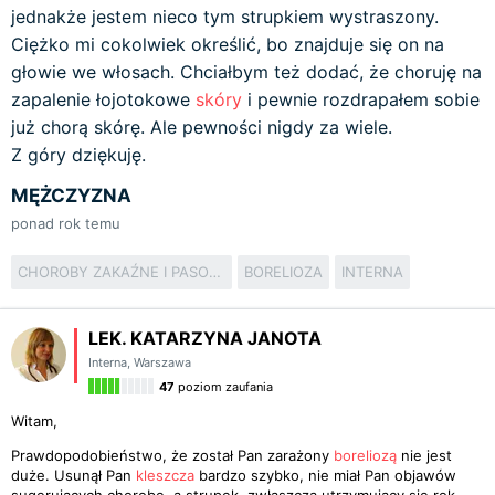
jednakże jestem nieco tym strupkiem wystraszony.
Ciężko mi cokolwiek określić, bo znajduje się on na
głowie we włosach. Chciałbym też dodać, że choruję na
zapalenie łojotokowe
skóry
i pewnie rozdrapałem sobie
już chorą skórę. Ale pewności nigdy za wiele.
Z góry dziękuję.
MĘŻCZYZNA
ponad rok temu
CHOROBY ZAKAŹNE I PASOŻYTNICZE
BORELIOZA
INTERNA
LEK. KATARZYNA JANOTA
Interna
,
Warszawa
47
poziom zaufania
Witam,
Prawdopodobieństwo, że został Pan zarażony
boreliozą
nie jest
duże. Usunął Pan
kleszcza
bardzo szybko, nie miał Pan objawów