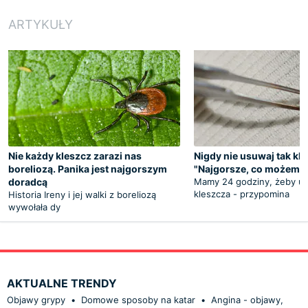
ARTYKUŁY
Nie każdy kleszcz zarazi nas
Nigdy nie usuwaj tak kl
boreliozą. Panika jest najgorszym
"Najgorsze, co możemy 
doradcą
Mamy 24 godziny, żeby u
kleszcza - przypomina
Historia Ireny i jej walki z boreliozą
wywołała dy
AKTUALNE TRENDY
Objawy grypy
•
Domowe sposoby na katar
•
Angina - objawy,