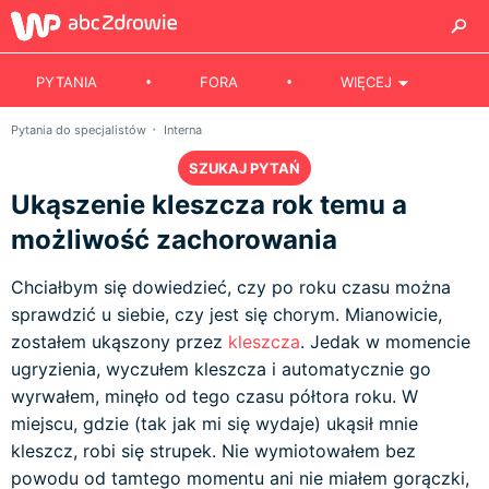
PYTANIA
FORA
WIĘCEJ
Pytania do specjalistów
Interna
SZUKAJ PYTAŃ
Ukąszenie kleszcza rok temu a
możliwość zachorowania
Chciałbym się dowiedzieć, czy po roku czasu można
sprawdzić u siebie, czy jest się chorym. Mianowicie,
zostałem ukąszony przez
kleszcza
. Jedak w momencie
ugryzienia, wyczułem kleszcza i automatycznie go
wyrwałem, minęło od tego czasu półtora roku. W
miejscu, gdzie (tak jak mi się wydaje) ukąsił mnie
kleszcz, robi się strupek. Nie wymiotowałem bez
powodu od tamtego momentu ani nie miałem gorączki,