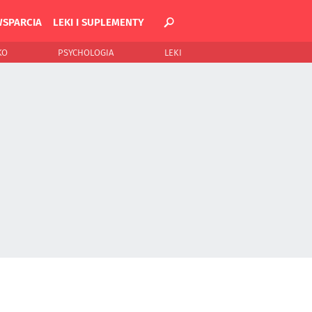
WSPARCIA
LEKI I SUPLEMENTY
KO
PSYCHOLOGIA
LEKI