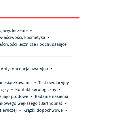
bjawy, leczenie
•
 właściwości, kosmetyka
•
aściwości lecznicze i odchudzające
Antykoncepcja awaryjna
•
miesiączkowania
•
Test owulacyjny
iąży
•
Konflikt serologiczny
•
e jajo płodowe
•
Badanie nasienia
onkowego większego (Bartholina)
•
ziewiczej
•
Krążki dopochwowe
•