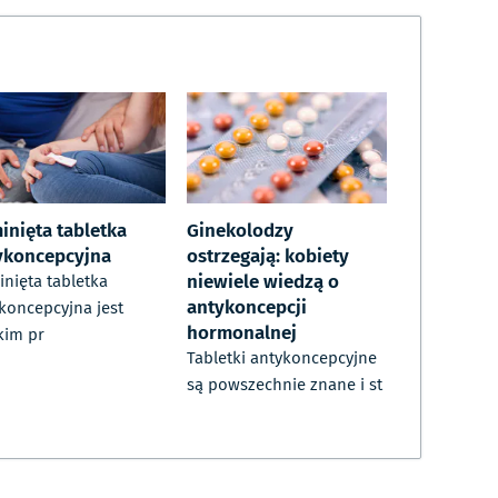
inięta tabletka
Ginekolodzy
ykoncepcyjna
ostrzegają: kobiety
niewiele wiedzą o
nięta tabletka
antykoncepcji
koncepcyjna jest
hormonalnej
kim pr
Tabletki antykoncepcyjne
są powszechnie znane i st