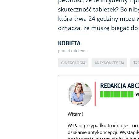
pewność, że te incydenty z 
skuteczność tabletek? Bo nib
która trwa 24 godziny może w
oznacza, że muszę biegać do 
KOBIETA
ponad rok temu
GINEKOLOGIA
ANTYKONCEPCJA
TA
REDAKCJA AB
9
Witam!
W Pani przypadku trudno jest ocen
działanie antykoncepcji. Wystąp