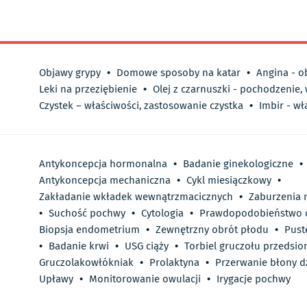
Objawy grypy
•
Domowe sposoby na katar
•
Angina - o
Leki na przeziębienie
•
Olej z czarnuszki - pochodzenie,
Czystek – właściwości, zastosowanie czystka
•
Imbir - wł
Antykoncepcja hormonalna
•
Badanie ginekologiczne
•
Antykoncepcja mechaniczna
•
Cykl miesiączkowy
•
Zakładanie wkładek wewnątrzmacicznych
•
Zaburzenia 
•
Suchość pochwy
•
Cytologia
•
Prawdopodobieństwo c
Biopsja endometrium
•
Zewnętrzny obrót płodu
•
Pust
•
Badanie krwi
•
USG ciąży
•
Torbiel gruczołu przedsi
Gruczolakowłókniak
•
Prolaktyna
•
Przerwanie błony d
Upławy
•
Monitorowanie owulacji
•
Irygacje pochwy