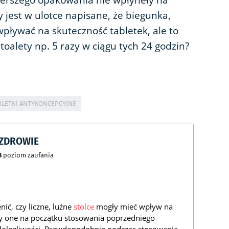
pierszego opakowania nie wpłyneły na
y jest w ulotce napisane, że biegunka,
pływać na skuteczność tabletek, ale to
toalety np. 5 razy w ciągu tych 24 godzin?
BLETKI ANTYKONCEPCYJNE
CZDROWIE
8
poziom zaufania
ić, czy liczne, luźne
stolce
mogły mieć wpływ na
iły one na początku stosowania poprzedniego