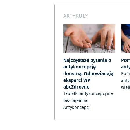
ARTYKUŁY
Najczęstsze pytania o
Pom
antykoncepcję
ant
doustną. Odpowiadają
Pomi
eksperci WP
anty
abcZdrowie
wiel
Tabletki antykoncepcyjne
bez tajemnic
Antykoncepcj