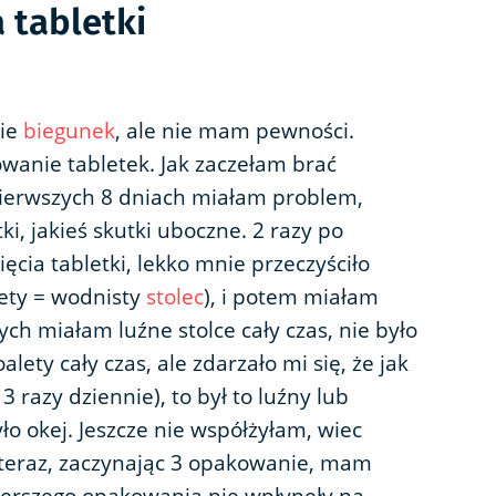
 tabletki
nie
biegunek
, ale nie mam pewności.
wanie tabletek. Jak zaczełam brać
ierwszych 8 dniach miałam problem,
ki, jakieś skutki uboczne. 2 razy po
ęcia tabletki, lekko mnie przeczyściło
lety = wodnisty
stolec
), i potem miałam
zych miałam luźne stolce cały czas, nie było
lety cały czas, ale zdarzało mi się, że jak
3 razy dziennie), to był to luźny lub
ło okej. Jeszcze nie współżyłam, wiec
y teraz, zaczynając 3 opakowanie, mam