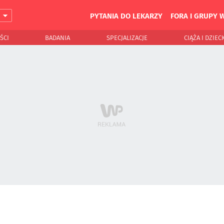
PYTANIA DO LEKARZY
FORA I GRUPY 
J
ŚCI
BADANIA
SPECJALIZACJE
CIĄŻA I DZIEC