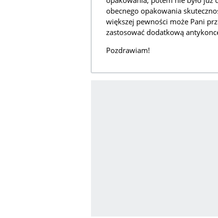
opakowania, potem nie było już 
obecnego opakowania skuteczność
większej pewności może Pani pr
zastosować dodatkową antykonce
Pozdrawiam!