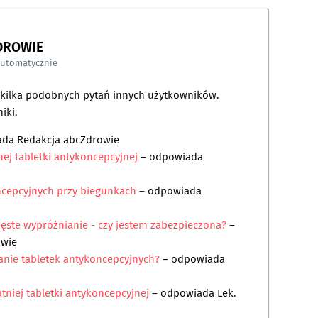
DROWIE
automatycznie
a kilka podobnych pytań innych użytkowników.
iki:
ada
Redakcja abcZdrowie
jnej tabletki antykoncepcyjnej
– odpowiada
ncepcyjnych przy biegunkach
– odpowiada
zęste wypróżnianie - czy jestem zabezpieczona?
–
owie
łanie tabletek antykoncepcyjnych?
– odpowiada
atniej tabletki antykoncepcyjnej
– odpowiada
Lek.