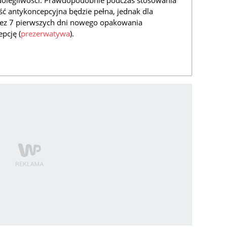
dolegliwości. Prawdopodobnie podczas stosowania
 antykoncepcyjna będzie pełna, jednak dla
zez 7 pierwszych dni nowego opakowania
pcję (
prezerwatywa
).