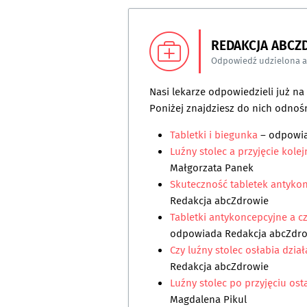
REDAKCJA ABCZ
Odpowiedź udzielona 
Nasi lekarze odpowiedzieli już n
Poniżej znajdziesz do nich odnośn
Tabletki i biegunka
– odpowi
Luźny stolec a przyjęcie kole
Małgorzata Panek
Skuteczność tabletek antyko
Redakcja abcZdrowie
Tabletki antykoncepcyjne a c
odpowiada
Redakcja abcZdr
Czy luźny stolec osłabia dzia
Redakcja abcZdrowie
Luźny stolec po przyjęciu ost
Magdalena Pikul