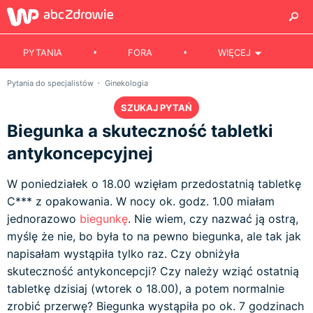
PYTANIA
FORA
WIĘCEJ
Pytania do specjalistów
Ginekologia
SZUKAJ PYTAŃ
Biegunka a skuteczność tabletki
antykoncepcyjnej
W poniedziałek o 18.00 wzięłam przedostatnią tabletkę
C*** z opakowania. W nocy ok. godz. 1.00 miałam
jednorazowo
biegunkę
. Nie wiem, czy nazwać ją ostrą,
myślę że nie, bo była to na pewno biegunka, ale tak jak
napisałam wystąpiła tylko raz. Czy obniżyła
skuteczność antykoncepcji? Czy należy wziąć ostatnią
tabletkę dzisiaj (wtorek o 18.00), a potem normalnie
zrobić przerwę? Biegunka wystąpiła po ok. 7 godzinach