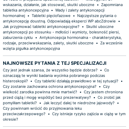
wskazania, działanie, jak stosować, skutki uboczne
•
Zapomniana
tabletka antykoncepcyjna
•
Wady i zalety antykoncepcji
hormonalnej
•
Tabletki pięciofazowe
•
Najczęstsze pytania o
antykoncepcję doustną. Odpowiadają eksperci WP abcZdrowie
•
Jak przyjmować tabletki antykoncepcyjne?
•
Skutki uboczne
antykoncepcji po stosunku - mdłości i wymioty, bolesność piersi,
zaburzenia cyklu
•
Antykoncepcja hormonalna - charakterystyka,
rodzaje, przeciwwskazania, zalety, skutki uboczne
•
Za wcześnie
wzięta pigułka antykoncepcyjna
NAJNOWSZE PYTANIA Z TEJ SPECJALIZACJI
Czy jest jednak szansa, że wszystko będzie dobrze?
•
Co
oznaczają te wyniki badania wycinka pobranego podczas
histeroskopii?
•
Czy tabletki działają prawidłowo w tej sytuacji?
•
Czy zostanie zachowana ochrona antykoncepcyjna?
•
Czy
wielkość zarodka powinna mnie martwić?
•
Czy jestem chroniona
przed ciążą i mogę współżyć bez prezerwatywy?
•
Co zrobić jak
pomyliłam tabletki?
•
Jak leczyć dalej te niedrożne jajowody?
•
Czy powinnam wrócić do przyjmowania leku
przeciwzakrzepowego?
•
Czy istnieje ryzyko zajścia w ciążę w tym
okresie?