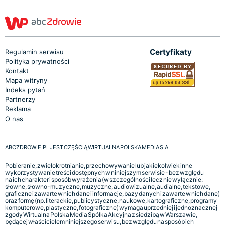
Certyfikaty
Regulamin serwisu
Polityka prywatności
Kontakt
Mapa witryny
Indeks pytań
Partnerzy
Reklama
O nas
ABCZDROWIE.PL JEST CZĘŚCIĄ WIRTUALNA POLSKA MEDIA S.A.
Pobieranie, zwielokrotnianie, przechowywanie lub jakiekolwiek inne
wykorzystywanie treści dostępnych w niniejszym serwisie - bez względu
na ich charakter i sposób wyrażenia (w szczególności lecz nie wyłącznie:
słowne, słowno-muzyczne, muzyczne, audiowizualne, audialne, tekstowe,
graficzne i zawarte w nich dane i informacje, bazy danych i zawarte w nich dane)
oraz formę (np. literackie, publicystyczne, naukowe, kartograficzne, programy
komputerowe, plastyczne, fotograficzne) wymaga uprzedniej i jednoznacznej
zgody Wirtualna Polska Media Spółka Akcyjna z siedzibą w Warszawie,
będącej właścicielem niniejszego serwisu, bez względu na sposób ich