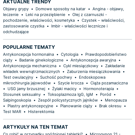
AKTUALNE TRENDY
Objawy grypy
•
Domowe sposoby na katar
•
Angina - objawy,
leczenie
•
Leki na przeziębienie
•
Olej z czarnuszki -
pochodzenie, właściwości, kosmetyka
•
Czystek – właściwości,
zastosowanie czystka
•
Imbir - właściwości lecznicze i
odchudzające
POPULARNE TEMATY
Antykoncepcja hormonalna
•
Cytologia
•
Prawdopodobieństwo
ciąży
•
Badanie ginekologiczne
•
Antykoncepcja awaryjna
•
Antykoncepcja mechaniczna
•
Cykl miesiączkowy
•
Zakładanie
wkładek wewnątrzmacicznych
•
Zaburzenia miesiączkowania
•
Test owulacyjny
•
Suchość pochwy
•
Endoskopowa
mikrochirurgia jajowodów
•
Szycie krocza
•
Ciąża pozamaciczna
•
USG jamy brzusznej
•
Żylaki macicy
•
Hormonoterapia
•
Stosunek seksualny
•
Toksoplazmoza IgG, IgM
•
Poród
•
Salpingoskopia
•
Zespół policystycznych jajników
•
Menopauza
•
Plastry antykoncepcyjne
•
Planowanie ciąży
•
Brak okresu
•
Test MAR
•
Histerektomia
ARTYKUŁY NA TEN TEMAT
Co robić w przypadku spóźnionej tabletki?
•
Microgynon 21 -