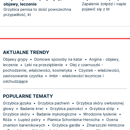
objawy, leczenie
Zapalenie żołędzi i naplet
pojawić się z bł
Grzybica penisa to dość powszechna
przypadłość, kt
AKTUALNE TRENDY
Objawy grypy
•
Domowe sposoby na katar
•
Angina - objawy,
leczenie
•
Leki na przeziębienie
•
Olej z czarnuszki -
pochodzenie, właściwości, kosmetyka
•
Czystek – właściwości,
zastosowanie czystka
•
Imbir - właściwości lecznicze i
odchudzające
POPULARNE TEMATY
Grzybica języka
•
Grzybica pachwin
•
Grzybica skóry owłosionej
głowy
•
Badanie krwi
•
Grzybica paznokci
•
Grzybica stóp
•
Grzybice skóry
•
Badanie mykologiczne
•
Wrodzone łysienie
•
Róża
•
Łupież pstry
•
Plamica Schonleina-Henocha
•
Ocena
znamion barwnikowych
•
Grzybica gardła
•
Zmarszczki mimiczne