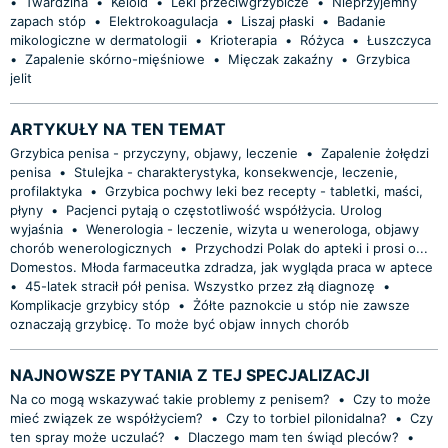
•
Twardzina
•
Keloid
•
Leki przeciwgrzybicze
•
Nieprzyjemny
zapach stóp
•
Elektrokoagulacja
•
Liszaj płaski
•
Badanie
mikologiczne w dermatologii
•
Krioterapia
•
Różyca
•
Łuszczyca
•
Zapalenie skórno-mięśniowe
•
Mięczak zakaźny
•
Grzybica
jelit
ARTYKUŁY NA TEN TEMAT
Grzybica penisa - przyczyny, objawy, leczenie
•
Zapalenie żołędzi
penisa
•
Stulejka - charakterystyka, konsekwencje, leczenie,
profilaktyka
•
Grzybica pochwy leki bez recepty - tabletki, maści,
płyny
•
Pacjenci pytają o częstotliwość współżycia. Urolog
wyjaśnia
•
Wenerologia - leczenie, wizyta u wenerologa, objawy
chorób wenerologicznych
•
Przychodzi Polak do apteki i prosi o...
Domestos. Młoda farmaceutka zdradza, jak wygląda praca w aptece
•
45-latek stracił pół penisa. Wszystko przez złą diagnozę
•
Komplikacje grzybicy stóp
•
Żółte paznokcie u stóp nie zawsze
oznaczają grzybicę. To może być objaw innych chorób
NAJNOWSZE PYTANIA Z TEJ SPECJALIZACJI
Na co mogą wskazywać takie problemy z penisem?
•
Czy to może
mieć związek ze współżyciem?
•
Czy to torbiel pilonidalna?
•
Czy
ten spray może uczulać?
•
Dlaczego mam ten świąd pleców?
•