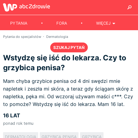
PYTANIA
FORA
WIĘCEJ
Pytania do specjalistów
Dermatologia
SZUKAJ PYTAŃ
Wstydzę się iść do lekarza. Czy to
grzybica penisa?
Mam chyba grzybice penisa od 4 dni swędzi mnie
napletek i zeszła mi skóra, a teraz gdy ściągam skórę z
napletka, pęka mi. Od wczoraj używam maści c***. Czy
to pomoże? Wstydzę się iść do lekarza. Mam 16 lat.
16 LAT
ponad rok temu
DERMATOLOGIA
GRZYBICA PENISA
GRZYBICA