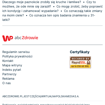
Dlaczego moje paznokcie zrobiły się kruche i łamliwe?
•
Czy to
możliwe, że ode mnie się zaraził?
•
Co mogę zrobić, żeby poprawić
ich kondycję i zahamować wypadanie?
•
Co oznaczają takie zmiany
na moim ciele?
•
Co oznacza ten opis badania znamienia u 31-
latki?
Certyfikaty
Regulamin serwisu
Polityka prywatności
Kontakt
Mapa witryny
Indeks pytań
Partnerzy
Reklama
O nas
ABCZDROWIE.PL JEST CZĘŚCIĄ WIRTUALNA POLSKA MEDIA S.A.
Pobieranie, zwielokrotnianie, przechowywanie lub jakiekolwiek inne