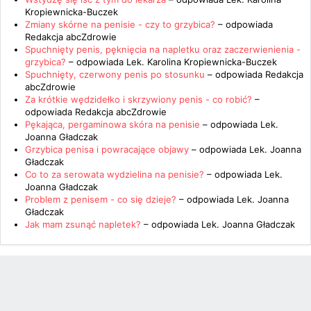
Kropiewnicka-Buczek
Zmiany skórne na penisie - czy to grzybica?
– odpowiada
Redakcja abcZdrowie
Spuchnięty penis, pęknięcia na napletku oraz zaczerwienienia -
grzybica?
– odpowiada
Lek. Karolina Kropiewnicka-Buczek
Spuchnięty, czerwony penis po stosunku
– odpowiada
Redakcja
abcZdrowie
Za krótkie wędzidełko i skrzywiony penis - co robić?
–
odpowiada
Redakcja abcZdrowie
Pękająca, pergaminowa skóra na penisie
– odpowiada
Lek.
Joanna Gładczak
Grzybica penisa i powracające objawy
– odpowiada
Lek. Joanna
Gładczak
Co to za serowata wydzielina na penisie?
– odpowiada
Lek.
Joanna Gładczak
Problem z penisem - co się dzieje?
– odpowiada
Lek. Joanna
Gładczak
Jak mam zsunąć napletek?
– odpowiada
Lek. Joanna Gładczak