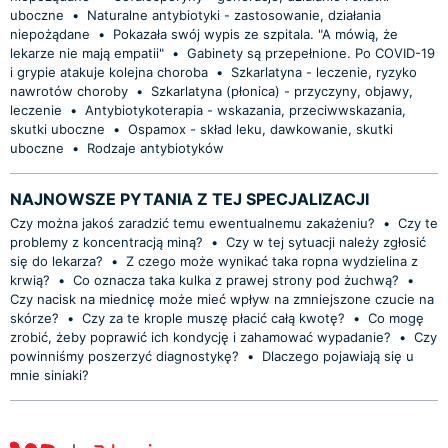
uboczne
•
Naturalne antybiotyki - zastosowanie, działania
niepożądane
•
Pokazała swój wypis ze szpitala. "A mówią, że
lekarze nie mają empatii"
•
Gabinety są przepełnione. Po COVID-19
i grypie atakuje kolejna choroba
•
Szkarlatyna - leczenie, ryzyko
nawrotów choroby
•
Szkarlatyna (płonica) - przyczyny, objawy,
leczenie
•
Antybiotykoterapia - wskazania, przeciwwskazania,
skutki uboczne
•
Ospamox - skład leku, dawkowanie, skutki
uboczne
•
Rodzaje antybiotyków
NAJNOWSZE PYTANIA Z TEJ SPECJALIZACJI
Czy można jakoś zaradzić temu ewentualnemu zakażeniu?
•
Czy te
problemy z koncentracją miną?
•
Czy w tej sytuacji należy zgłosić
się do lekarza?
•
Z czego może wynikać taka ropna wydzielina z
krwią?
•
Co oznacza taka kulka z prawej strony pod żuchwą?
•
Czy nacisk na miednicę może mieć wpływ na zmniejszone czucie na
skórze?
•
Czy za te krople muszę płacić całą kwotę?
•
Co mogę
zrobić, żeby poprawić ich kondycję i zahamować wypadanie?
•
Czy
powinniśmy poszerzyć diagnostykę?
•
Dlaczego pojawiają się u
mnie siniaki?