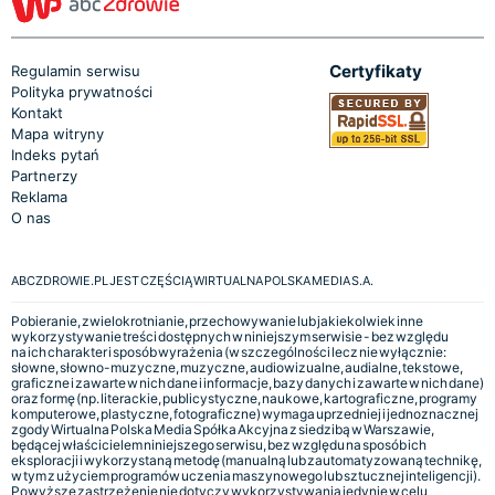
Certyfikaty
Regulamin serwisu
Polityka prywatności
Kontakt
Mapa witryny
Indeks pytań
Partnerzy
Reklama
O nas
ABCZDROWIE.PL JEST CZĘŚCIĄ WIRTUALNA POLSKA MEDIA S.A.
Pobieranie, zwielokrotnianie, przechowywanie lub jakiekolwiek inne
wykorzystywanie treści dostępnych w niniejszym serwisie - bez względu
na ich charakter i sposób wyrażenia (w szczególności lecz nie wyłącznie:
słowne, słowno-muzyczne, muzyczne, audiowizualne, audialne, tekstowe,
graficzne i zawarte w nich dane i informacje, bazy danych i zawarte w nich dane)
oraz formę (np. literackie, publicystyczne, naukowe, kartograficzne, programy
komputerowe, plastyczne, fotograficzne) wymaga uprzedniej i jednoznacznej
zgody Wirtualna Polska Media Spółka Akcyjna z siedzibą w Warszawie,
będącej właścicielem niniejszego serwisu, bez względu na sposób ich
eksploracji i wykorzystaną metodę (manualną lub zautomatyzowaną technikę,
w tym z użyciem programów uczenia maszynowego lub sztucznej inteligencji).
Powyższe zastrzeżenie nie dotyczy wykorzystywania jedynie w celu