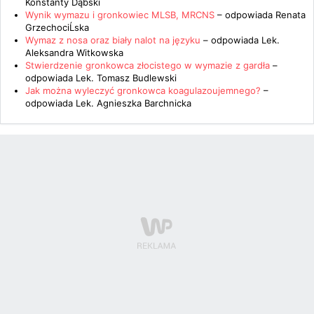
Konstanty Dąbski
Wynik wymazu i gronkowiec MLSB, MRCNS
– odpowiada
Renata
GrzechociĹska
Wymaz z nosa oraz biały nalot na języku
– odpowiada
Lek.
Aleksandra Witkowska
Stwierdzenie gronkowca złocistego w wymazie z gardła
–
odpowiada
Lek. Tomasz Budlewski
Jak można wyleczyć gronkowca koagulazoujemnego?
–
odpowiada
Lek. Agnieszka Barchnicka