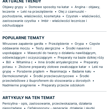
AKTUALNE TRENDY
Objawy grypy
•
Domowe sposoby na katar
•
Angina - objawy,
leczenie
•
Leki na przeziębienie
•
Olej z czarnuszki -
pochodzenie, właściwości, kosmetyka
•
Czystek – właściwości,
zastosowanie czystka
•
Imbir - właściwości lecznicze i
odchudzające
POPULARNE TEMATY
Wirusowe zapalenie gardła
•
Przeziębienie
•
Grypa
•
Częste
oddawanie moczu
•
Testy alergiczne
•
Środki nasenne i
uspokajające
•
Maseczki do twarzy o działaniu nawilżającym,
odświeżającym i oczyszczającym
•
Preparaty na bazie dzikiej róży
•
Ból
•
Witamina c
•
Inne środki antyalergiczne
•
Preparaty
potasu
•
Złożone preparaty ziołowe zwalczające katar
•
Leki na
grypę
•
Porażenie prądem
•
Reanimacja
•
Badanie kału
•
Dermokosmetyki
•
Środki przeciwcukrzycowe
•
Środki
przeciwbólowe z ibuprofenem do stosowania u dorosłych
•
Nadmierne pragnienie
•
Preparaty przeciw odciskom
ARTYKUŁY NA TEN TEMAT
Penicylina - opis, zastosowanie, przeciwskazania, działania
niepożądane
•
Cefalosporyny - generacje, działanie i skutki