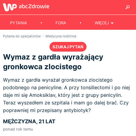
PYTANIA
FORA
WIĘCEJ
Pytania do specjalistów
Medycyna rodzinna
SZUKAJ PYTAŃ
Wymaz z gardła wyrażający
gronkowca zlocistego
Wymaz z gardła wyrażał gronkowca zlocistego
podobnego na penicyline. A przy tonsillectomi i po niej
daje mi się Amoksiklav, który jest z grupy penicylin.
Teraz wyszedłem ze szpitala i mam go dalej brać. Czy
poprawniej mi przepisany antybiotyk?
MĘŻCZYZNA, 21 LAT
ponad rok temu