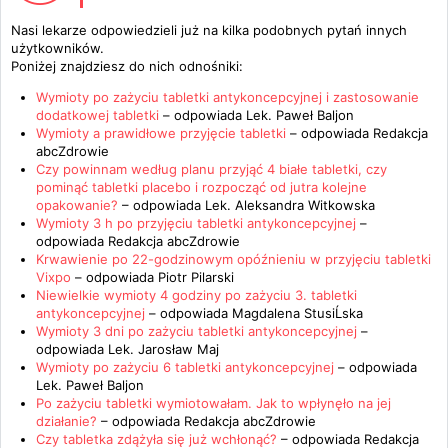
Nasi lekarze odpowiedzieli już na kilka podobnych pytań innych
użytkowników.
Poniżej znajdziesz do nich odnośniki:
Wymioty po zażyciu tabletki antykoncepcyjnej i zastosowanie
dodatkowej tabletki
– odpowiada
Lek. Paweł Baljon
Wymioty a prawidłowe przyjęcie tabletki
– odpowiada
Redakcja
abcZdrowie
Czy powinnam według planu przyjąć 4 białe tabletki, czy
pominąć tabletki placebo i rozpocząć od jutra kolejne
opakowanie?
– odpowiada
Lek. Aleksandra Witkowska
Wymioty 3 h po przyjęciu tabletki antykoncepcyjnej
–
odpowiada
Redakcja abcZdrowie
Krwawienie po 22-godzinowym opóźnieniu w przyjęciu tabletki
Vixpo
– odpowiada
Piotr Pilarski
Niewielkie wymioty 4 godziny po zażyciu 3. tabletki
antykoncepcyjnej
– odpowiada
Magdalena StusiĹska
Wymioty 3 dni po zażyciu tabletki antykoncepcyjnej
–
odpowiada
Lek. Jarosław Maj
Wymioty po zażyciu 6 tabletki antykoncepcyjnej
– odpowiada
Lek. Paweł Baljon
Po zażyciu tabletki wymiotowałam. Jak to wpłynęło na jej
działanie?
– odpowiada
Redakcja abcZdrowie
Czy tabletka zdążyła się już wchłonąć?
– odpowiada
Redakcja