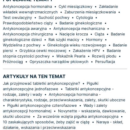
Antykoncepcja hormonalna
•
Cykl miesiączkowy
•
Zakładanie
wkładek wewnątrzmacicznych
•
Zaburzenia miesiączkowania
•
Test owulacyjny
•
Suchość pochwy
•
Cytologia
•
Prawdopodobieństwo ciąży
•
Badanie ginekologiczne
•
Antykoncepcja awaryjna
•
Antykoncepcja mechaniczna
•
Antykoncepcja chirurgiczna
•
Nacięcie krocza
•
Ciąża
•
Badanie
ginekologiczne dzieci
•
Rak szyjki macicy
•
Hormony
•
Wydzielina z pochwy
•
Ginekologia wieku rozwojowego
•
Badanie
piersi
•
Grzybica cewki moczowej
•
Zakażenie HPV
•
Badanie
stopnia czystości pochwy
•
Wskaźnik Pearla
•
Rozwój płodu
•
Próżnociąg
•
Opryszczka narządów płciowych
•
Persuflacja
ARTYKUŁY NA TEN TEMAT
Jak przyjmować tabletki antykoncepcyjne?
•
Pigułki
antykoncepcyjne jednofazowe
•
Tabletki antykoncepcyjne -
rodzaje, zalety i wady
•
Antykoncepcja hormonalna -
charakterystyka, rodzaje, przeciwwskazania, zalety, skutki uboczne
•
Pigułki antykoncepcyjne czterofazowe
•
Wady i zalety
antykoncepcji hormonalnej
•
Novynette - wskazania, dawkowanie,
skutki uboczne
•
Za wcześnie wzięta pigułka antykoncepcyjna
•
10 zaskakujących sposobów, żeby zajść w ciążę
•
Naraya - skład,
działanie, wskazania i przeciwwskazania