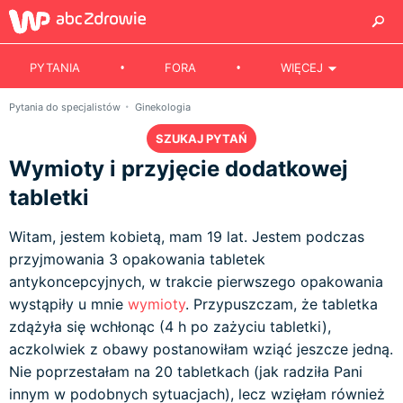
PYTANIA
FORA
WIĘCEJ
Pytania do specjalistów
Ginekologia
SZUKAJ PYTAŃ
Wymioty i przyjęcie dodatkowej
tabletki
Witam, jestem kobietą, mam 19 lat. Jestem podczas
przyjmowania 3 opakowania tabletek
antykoncepcyjnych, w trakcie pierwszego opakowania
wystąpiły u mnie
wymioty
. Przypuszczam, że tabletka
zdążyła się wchłonąc (4 h po zażyciu tabletki),
aczkolwiek z obawy postanowiłam wziąć jeszcze jedną.
Nie poprzestałam na 20 tabletkach (jak radziła Pani
innym w podobnych sytuacjach), lecz wzięłam również