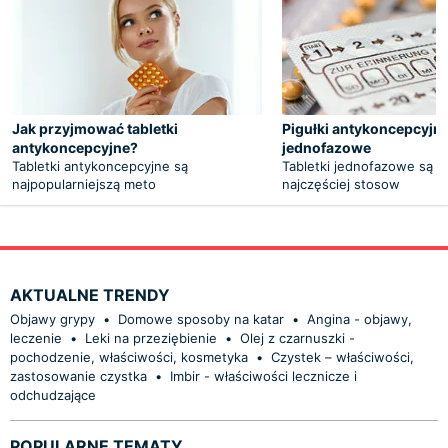
Jak przyjmować tabletki
Pigułki antykoncepcyjn
antykoncepcyjne?
jednofazowe
Tabletki antykoncepcyjne są
Tabletki jednofazowe są o
najpopularniejszą meto
najczęściej stosow
AKTUALNE TRENDY
Objawy grypy
•
Domowe sposoby na katar
•
Angina - objawy,
leczenie
•
Leki na przeziębienie
•
Olej z czarnuszki -
pochodzenie, właściwości, kosmetyka
•
Czystek – właściwości,
zastosowanie czystka
•
Imbir - właściwości lecznicze i
odchudzające
POPULARNE TEMATY