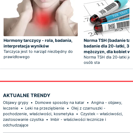
Hormony tarczycy - rola, badania,
Norma TSH (badanie tar
interpretacja wyników
badanie dla 20-latki, 30-
Tarczyca jest to narząd niezbędny do
mężczyzn, dla kobiet w 
prawidłowego
Norma TSH dla 20-latki jest
osób sta
AKTUALNE TRENDY
Objawy grypy
•
Domowe sposoby na katar
•
Angina - objawy,
leczenie
•
Leki na przeziębienie
•
Olej z czarnuszki -
pochodzenie, właściwości, kosmetyka
•
Czystek – właściwości,
zastosowanie czystka
•
Imbir - właściwości lecznicze i
odchudzające