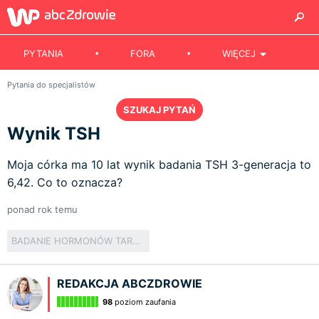
PYTANIA
FORA
WIĘCEJ
Pytania do specjalistów
SZUKAJ PYTAŃ
Wynik TSH
Moja córka ma 10 lat wynik badania TSH 3-generacja to
6,42. Co to oznacza?
ponad rok temu
BADANIE HORMONÓW TARCZYCY
REDAKCJA ABCZDROWIE
98
poziom zaufania