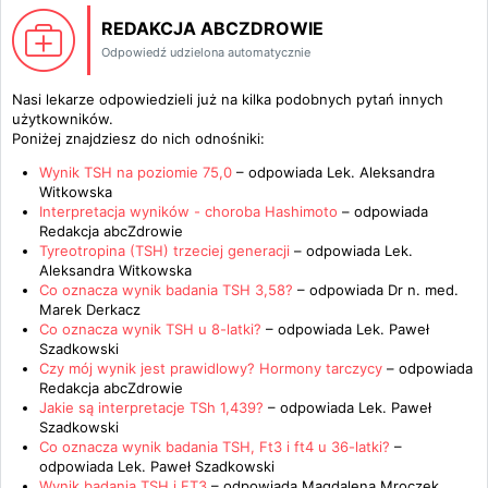
REDAKCJA ABCZDROWIE
Odpowiedź udzielona automatycznie
Nasi lekarze odpowiedzieli już na kilka podobnych pytań innych
użytkowników.
Poniżej znajdziesz do nich odnośniki:
Wynik TSH na poziomie 75,0
– odpowiada
Lek. Aleksandra
Witkowska
Interpretacja wyników - choroba Hashimoto
– odpowiada
Redakcja abcZdrowie
Tyreotropina (TSH) trzeciej generacji
– odpowiada
Lek.
Aleksandra Witkowska
Co oznacza wynik badania TSH 3,58?
– odpowiada
Dr n. med.
Marek Derkacz
Co oznacza wynik TSH u 8-latki?
– odpowiada
Lek. Paweł
Szadkowski
Czy mój wynik jest prawidlowy? Hormony tarczycy
– odpowiada
Redakcja abcZdrowie
Jakie są interpretacje TSh 1,439?
– odpowiada
Lek. Paweł
Szadkowski
Co oznacza wynik badania TSH, Ft3 i ft4 u 36-latki?
–
odpowiada
Lek. Paweł Szadkowski
Wynik badania TSH i FT3
– odpowiada
Magdalena Mroczek