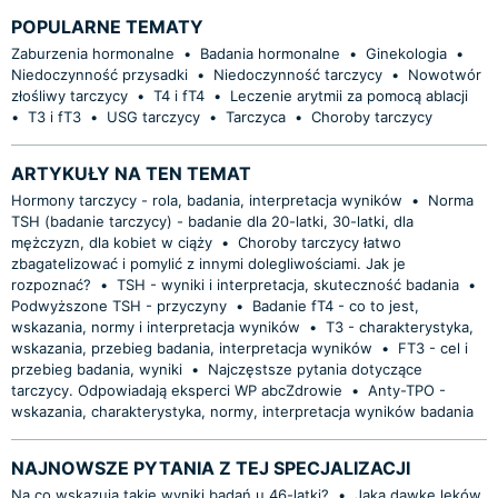
POPULARNE TEMATY
Zaburzenia hormonalne
•
Badania hormonalne
•
Ginekologia
•
Niedoczynność przysadki
•
Niedoczynność tarczycy
•
Nowotwór
złośliwy tarczycy
•
T4 i fT4
•
Leczenie arytmii za pomocą ablacji
•
T3 i fT3
•
USG tarczycy
•
Tarczyca
•
Choroby tarczycy
ARTYKUŁY NA TEN TEMAT
Hormony tarczycy - rola, badania, interpretacja wyników
•
Norma
TSH (badanie tarczycy) - badanie dla 20-latki, 30-latki, dla
mężczyzn, dla kobiet w ciąży
•
Choroby tarczycy łatwo
zbagatelizować i pomylić z innymi dolegliwościami. Jak je
rozpoznać?
•
TSH - wyniki i interpretacja, skuteczność badania
•
Podwyższone TSH - przyczyny
•
Badanie fT4 - co to jest,
wskazania, normy i interpretacja wyników
•
T3 - charakterystyka,
wskazania, przebieg badania, interpretacja wyników
•
FT3 - cel i
przebieg badania, wyniki
•
Najczęstsze pytania dotyczące
tarczycy. Odpowiadają eksperci WP abcZdrowie
•
Anty-TPO -
wskazania, charakterystyka, normy, interpretacja wyników badania
NAJNOWSZE PYTANIA Z TEJ SPECJALIZACJI
Na co wskazują takie wyniki badań u 46-latki?
•
Jaką dawkę leków