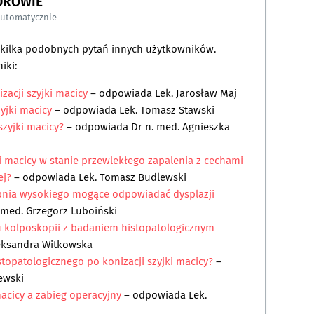
DROWIE
automatycznie
a kilka podobnych pytań innych użytkowników.
iki:
zacji szyjki macicy
– odpowiada
Lek. Jarosław Maj
zyjki macicy
– odpowiada
Lek. Tomasz Stawski
szyjki macicy?
– odpowiada
Dr n. med. Agnieszka
i macicy w stanie przewlekłego zapalenia z cechami
ej?
– odpowiada
Lek. Tomasz Budlewski
nia wysokiego mogące odpowiadać dysplazji
 med. Grzegorz Luboiński
u kolposkopii z badaniem histopatologicznym
leksandra Witkowska
topatologicznego po konizacji szyjki macicy?
–
ewski
acicy a zabieg operacyjny
– odpowiada
Lek.