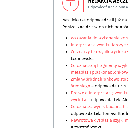
REDAKCJA ABCZ
Odpowiedź udzielona 
Nasi lekarze odpowiedzieli już n
Poniżej znajdziesz do nich odnośn
Wskazania do wykonania koni
Interpretacja wyniku tarczy s
Co znaczy ten wynik wycinka 
Ledniowska
Co oznaczają fragmenty szyjk
metaplazji płaskonabłonkow
Zmiany śródnabłonkowe stop
średniego
– odpowiada
Dr n.
Proszę o interpretację wynik
wycinka
– odpowiada
Lek. A
Co oznacza wynik badania his
odpowiada
Lek. Tomasz Budl
Nawrotowa dysplazja szyjki m
Krzysztof Szmyt