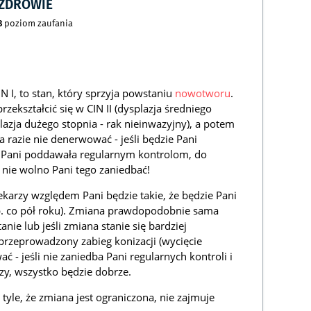
CZDROWIE
8
poziom zaufania
N I, to stan, który sprzyja powstaniu
nowotworu
.
rzekształcić się w CIN II (dysplazja średniego
plazja dużego stopnia - rak nieinwazyjny), a potem
na razie nie denerwować - jeśli będzie Pani
ę Pani poddawała regularnym kontrolom, do
 nie wolno Pani tego zaniedbać!
karzy względem Pani będzie takie, że będzie Pani
. co pół roku). Zmiana prawdopodobnie sama
stanie lub jeśli zmiana stanie się bardziej
 przeprowadzony zabieg konizacji (wycięcie
ć - jeśli nie zaniedba Pani regularnych kontroli i
zy, wszystko będzie dobrze.
tyle, że zmiana jest ograniczona, nie zajmuje