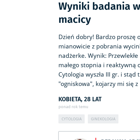
Wyniki badania wy
macicy
Dzień dobry! Bardzo proszę 
mianowicie z pobrania wycin
nadżerke. Wynik: Przewlekłe
małego stopnia i reaktywną
Cytologia wyszła III gr. i st
"ogniskowa", kojarzy mi się 
KOBIETA, 28 LAT
ponad rok temu
CYTOLOGIA
GINEKOLOGIA