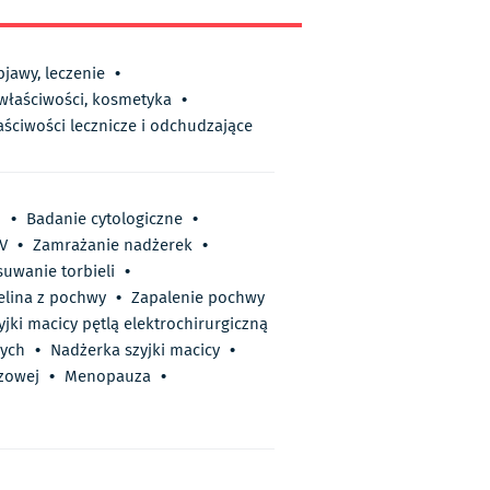
bjawy, leczenie
•
 właściwości, kosmetyka
•
aściwości lecznicze i odchudzające
h
•
Badanie cytologiczne
•
V
•
Zamrażanie nadżerek
•
uwanie torbieli
•
elina z pochwy
•
Zapalenie pochwy
yjki macicy pętlą elektrochirurgiczną
nych
•
Nadżerka szyjki macicy
•
zowej
•
Menopauza
•