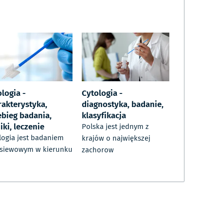
logia -
Cytologia -
rakterystyka,
diagnostyka, badanie,
ebieg badania,
klasyfikacja
ki, leczenie
Polska jest jednym z
logia jest badaniem
krajów o największej
esiewowym w kierunku
zachorow