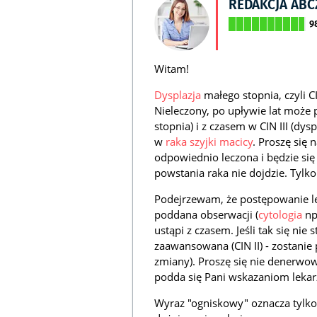
REDAKCJA AB
9
Witam!
Dysplazja
małego stopnia, czyli CI
Nieleczony, po upływie lat może p
stopnia) i z czasem w CIN III (dys
w
raka szyjki macicy
. Proszę się 
odpowiednio leczona i będzie si
powstania raka nie dojdzie. Tylko
Podejrzewam, że postępowanie le
poddana obserwacji (
cytologia
np
ustąpi z czasem. Jeśli tak się nie 
zaawansowana (CIN II) - zostanie
zmiany). Proszę się nie denerwowa
podda się Pani wskazaniom lekar
Wyraz "ogniskowy" oznacza tylko 