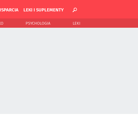
WSPARCIA
LEKI I SUPLEMENTY
KO
PSYCHOLOGIA
LEKI