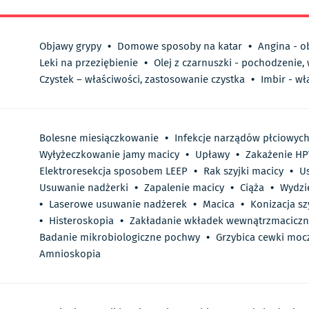
Objawy grypy
•
Domowe sposoby na katar
•
Angina - o
Leki na przeziębienie
•
Olej z czarnuszki - pochodzenie,
Czystek – właściwości, zastosowanie czystka
•
Imbir - wł
Bolesne miesiączkowanie
•
Infekcje narządów płciowyc
Wyłyżeczkowanie jamy macicy
•
Upławy
•
Zakażenie HP
Elektroresekcja sposobem LEEP
•
Rak szyjki macicy
•
Us
Usuwanie nadżerki
•
Zapalenie macicy
•
Ciąża
•
Wydzi
•
Laserowe usuwanie nadżerek
•
Macica
•
Konizacja sz
•
Histeroskopia
•
Zakładanie wkładek wewnątrzmacicz
Badanie mikrobiologiczne pochwy
•
Grzybica cewki moc
Amnioskopia