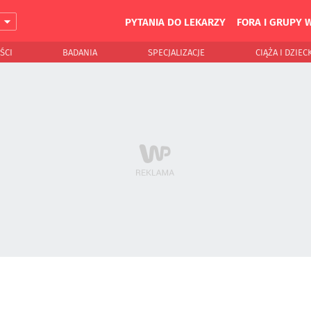
PYTANIA DO LEKARZY
FORA I GRUPY 
J
ŚCI
BADANIA
SPECJALIZACJE
CIĄŻA I DZIEC