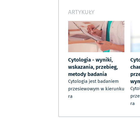
ARTYKUŁY
Cytologia - wyniki,
Cyto
wskazania, przebieg,
cha
metody badania
prz
wyni
Cytologia jest badaniem
Cyto
przesiewowym w kierunku
prz
ra
ra