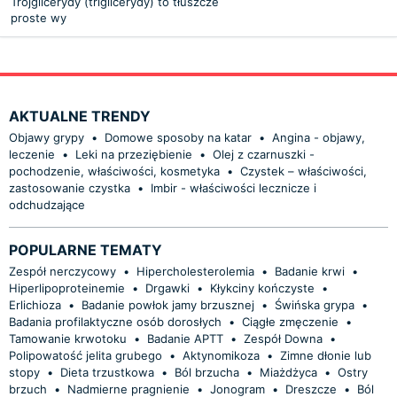
Trójglicerydy (triglicerydy) to tłuszcze
proste wy
AKTUALNE TRENDY
Objawy grypy
•
Domowe sposoby na katar
•
Angina - objawy,
leczenie
•
Leki na przeziębienie
•
Olej z czarnuszki -
pochodzenie, właściwości, kosmetyka
•
Czystek – właściwości,
zastosowanie czystka
•
Imbir - właściwości lecznicze i
odchudzające
POPULARNE TEMATY
Zespół nerczycowy
•
Hipercholesterolemia
•
Badanie krwi
•
Hiperlipoproteinemie
•
Drgawki
•
Kłykciny kończyste
•
Erlichioza
•
Badanie powłok jamy brzusznej
•
Świńska grypa
•
Badania profilaktyczne osób dorosłych
•
Ciągłe zmęczenie
•
Tamowanie krwotoku
•
Badanie APTT
•
Zespół Downa
•
Polipowatość jelita grubego
•
Aktynomikoza
•
Zimne dłonie lub
stopy
•
Dieta trzustkowa
•
Ból brzucha
•
Miażdżyca
•
Ostry
brzuch
•
Nadmierne pragnienie
•
Jonogram
•
Dreszcze
•
Ból