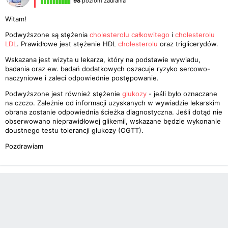
98
poziom zaufania
Witam!
Podwyższone są stężenia
cholesterolu całkowitego
i
cholesterolu
LDL
. Prawidłowe jest stężenie HDL
cholesterolu
oraz triglicerydów.
Wskazana jest wizyta u lekarza, który na podstawie wywiadu,
badania oraz ew. badań dodatkowych oszacuje ryzyko sercowo-
naczyniowe i zaleci odpowiednie postępowanie.
Podwyższone jest również stężenie
glukozy
- jeśli było oznaczane
na czczo. Zależnie od informacji uzyskanych w wywiadzie lekarskim
obrana zostanie odpowiednia ścieżka diagnostyczna. Jeśli dotąd nie
obserwowano nieprawidłowej glikemii, wskazane będzie wykonanie
doustnego testu tolerancji glukozy (OGTT).
Pozdrawiam