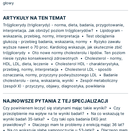
głowy
ARTYKUŁY NA TEN TEMAT
Trójglicerydy (triglicerydy) - norma, dieta, badania, przygotowanie,
interpretacja. Jak obniżyć poziom trójglicerydów?
•
Lipidogram -
wskazania, przebieg, normy, interpretacja
•
Test obciążenia
glukozą - przebieg badania, wskazania, normy
•
Ryzyko zawału
wyższe nawet o 70 proc. Kardiolog wskazuje, jak skutecznie zbić
trójglicerydy
•
Oto nowe normy cholesterolu i lipdów. Ten poziom
niesie ryzyko konsekwencji zdrowotnych
•
Cholesterol - normy,
HDL, LDL, dieta, leczenie
•
Cholesterol HDL - charakterystyka,
przebieg, normy, interpretacja
•
Cholesterol LDL - sposób
oznaczania, normy, przyczyny podwyższonego LDL
•
Badanie
cholesterolu - cena, wskazania, wyniki
•
Zespół metaboliczny
(zespół X) - przyczyny, objawy, diagnostyka, powikłania
NAJNOWSZE PYTANIA Z TEJ SPECJALIZACJI
Czy powinienem leczyć się statynami mając takie wyniki?
•
Czy
przeziębienie ma wpływ na te wyniki badań?
•
Na co wskazują te
wyniki badań 35-latka?
•
Czy taki opis badania EKG jest
prawidłowy?
•
Dlaczego mam te problemy z erekcją mając 36 lat?
•
Na co wskazuje słabe samopoczucie u 53-latki?
•
Dlaczego mam