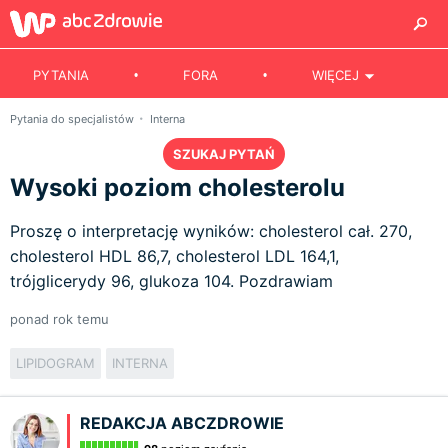
PYTANIA
FORA
WIĘCEJ
Pytania do specjalistów
Interna
SZUKAJ PYTAŃ
Wysoki poziom cholesterolu
Proszę o interpretację wyników: cholesterol cał. 270,
cholesterol HDL 86,7, cholesterol LDL 164,1,
trójglicerydy 96, glukoza 104. Pozdrawiam
ponad rok temu
LIPIDOGRAM
INTERNA
REDAKCJA ABCZDROWIE