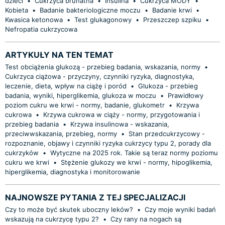
dzieci
•
Cukrzyca brunatna
•
Insulina
•
Cukrzyca MODY
•
Kobieta
•
Badanie bakteriologiczne moczu
•
Badanie krwi
•
Kwasica ketonowa
•
Test glukagonowy
•
Przeszczep szpiku
•
Nefropatia cukrzycowa
ARTYKUŁY NA TEN TEMAT
Test obciążenia glukozą - przebieg badania, wskazania, normy
•
Cukrzyca ciążowa - przyczyny, czynniki ryzyka, diagnostyka,
leczenie, dieta, wpływ na ciążę i poród
•
Glukoza - przebieg
badania, wyniki, hiperglikemia, glukoza w moczu
•
Prawidłowy
poziom cukru we krwi - normy, badanie, glukometr
•
Krzywa
cukrowa
•
Krzywa cukrowa w ciąży - normy, przygotowania i
przebieg badania
•
Krzywa insulinowa - wskazania,
przeciwwskazania, przebieg, normy
•
Stan przedcukrzycowy -
rozpoznanie, objawy i czynniki ryzyka cukrzycy typu 2, porady dla
cukrzyków
•
Wytyczne na 2025 rok. Takie są teraz normy poziomu
cukru we krwi
•
Stężenie glukozy we krwi - normy, hipoglikemia,
hiperglikemia, diagnostyka i monitorowanie
NAJNOWSZE PYTANIA Z TEJ SPECJALIZACJI
Czy to może być skutek uboczny leków?
•
Czy moje wyniki badań
wskazują na cukrzycę typu 2?
•
Czy rany na nogach są