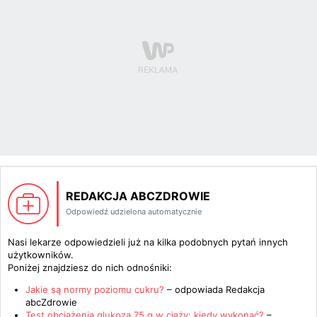
REDAKCJA ABCZDROWIE
Odpowiedź udzielona automatycznie
Nasi lekarze odpowiedzieli już na kilka podobnych pytań innych
użytkowników.
Poniżej znajdziesz do nich odnośniki:
Jakie są normy poziomu cukru?
– odpowiada
Redakcja
abcZdrowie
Test obciążenia glukozą 75 g w ciąży: kiedy wykonać?
–