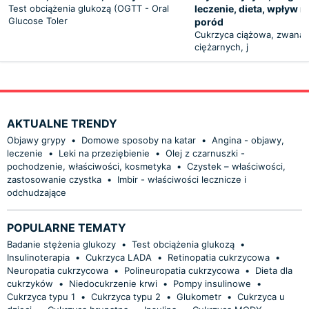
Test obciążenia glukozą (OGTT - Oral
leczenie, dieta, wpływ na
Glucose Toler
poród
Cukrzyca ciążowa, zwana 
ciężarnych, j
AKTUALNE TRENDY
Objawy grypy
•
Domowe sposoby na katar
•
Angina - objawy,
leczenie
•
Leki na przeziębienie
•
Olej z czarnuszki -
pochodzenie, właściwości, kosmetyka
•
Czystek – właściwości,
zastosowanie czystka
•
Imbir - właściwości lecznicze i
odchudzające
POPULARNE TEMATY
Badanie stężenia glukozy
•
Test obciążenia glukozą
•
Insulinoterapia
•
Cukrzyca LADA
•
Retinopatia cukrzycowa
•
Neuropatia cukrzycowa
•
Polineuropatia cukrzycowa
•
Dieta dla
cukrzyków
•
Niedocukrzenie krwi
•
Pompy insulinowe
•
Cukrzyca typu 1
•
Cukrzyca typu 2
•
Glukometr
•
Cukrzyca u