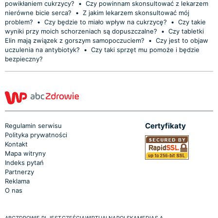
powikłaniem cukrzycy?
•
Czy powinnam skonsultować z lekarzem
nierówne bicie serca?
•
Z jakim lekarzem skonsultować mój
problem?
•
Czy będzie to miało wpływ na cukrzycę?
•
Czy takie
wyniki przy moich schorzeniach są dopuszczalne?
•
Czy tabletki
Elin mają związek z gorszym samopoczuciem?
•
Czy jest to objaw
uczulenia na antybiotyk?
•
Czy taki sprzęt mu pomoże i będzie
bezpieczny?
Certyfikaty
Regulamin serwisu
Polityka prywatności
Kontakt
Mapa witryny
Indeks pytań
Partnerzy
Reklama
O nas
ABCZDROWIE.PL JEST CZĘŚCIĄ WIRTUALNA POLSKA MEDIA S.A.