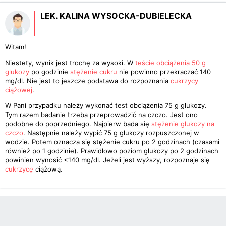
LEK. KALINA WYSOCKA-DUBIELECKA
Witam!
Niestety, wynik jest trochę za wysoki. W
teście obciążenia 50 g
glukozy
po godzinie
stężenie cukru
nie powinno przekraczać 140
mg/dl. Nie jest to jeszcze podstawa do rozpoznania
cukrzycy
ciążowej
.
W Pani przypadku należy wykonać test obciążenia 75 g glukozy.
Tym razem badanie trzeba przeprowadzić na czczo. Jest ono
podobne do poprzedniego. Najpierw bada się
stężenie glukozy na
czczo
. Następnie należy wypić 75 g glukozy rozpuszczonej w
wodzie. Potem oznacza się stężenie cukru po 2 godzinach (czasami
również po 1 godzinie). Prawidłowo poziom glukozy po 2 godzinach
powinien wynosić <140 mg/dl. Jeżeli jest wyższy, rozpoznaje się
cukrzycę
ciążową.