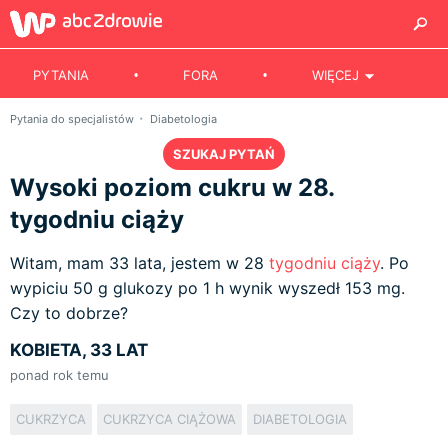
PYTANIA
FORA
WIĘCEJ
Pytania do specjalistów
Diabetologia
SZUKAJ PYTAŃ
Wysoki poziom cukru w 28.
tygodniu ciąży
Witam, mam 33 lata, jestem w 28
tygodniu ciąży
. Po
wypiciu 50 g glukozy po 1 h wynik wyszedł 153 mg.
Czy to dobrze?
KOBIETA, 33 LAT
ponad rok temu
CUKRZYCA
CUKRZYCA CIĄŻOWA
DIABETOLOGIA