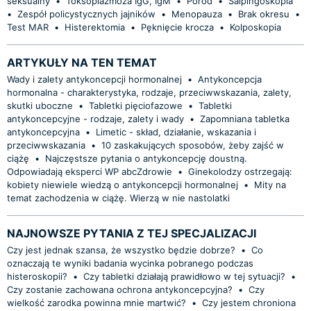
seksualny
•
Toksoplazmoza IgG, IgM
•
Poród
•
Salpingoskopia
•
Zespół policystycznych jajników
•
Menopauza
•
Brak okresu
•
Test MAR
•
Histerektomia
•
Pęknięcie krocza
•
Kolposkopia
ARTYKUŁY NA TEN TEMAT
Wady i zalety antykoncepcji hormonalnej
•
Antykoncepcja
hormonalna - charakterystyka, rodzaje, przeciwwskazania, zalety,
skutki uboczne
•
Tabletki pięciofazowe
•
Tabletki
antykoncepcyjne - rodzaje, zalety i wady
•
Zapomniana tabletka
antykoncepcyjna
•
Limetic - skład, działanie, wskazania i
przeciwwskazania
•
10 zaskakujących sposobów, żeby zajść w
ciążę
•
Najczęstsze pytania o antykoncepcję doustną.
Odpowiadają eksperci WP abcZdrowie
•
Ginekolodzy ostrzegają:
kobiety niewiele wiedzą o antykoncepcji hormonalnej
•
Mity na
temat zachodzenia w ciążę. Wierzą w nie nastolatki
NAJNOWSZE PYTANIA Z TEJ SPECJALIZACJI
Czy jest jednak szansa, że wszystko będzie dobrze?
•
Co
oznaczają te wyniki badania wycinka pobranego podczas
histeroskopii?
•
Czy tabletki działają prawidłowo w tej sytuacji?
•
Czy zostanie zachowana ochrona antykoncepcyjna?
•
Czy
wielkość zarodka powinna mnie martwić?
•
Czy jestem chroniona