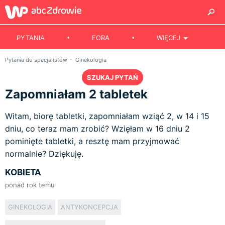
PYTANIA
FORA
WIĘCEJ
Pytania do specjalistów
Ginekologia
SZUKAJ PYTAŃ
Zapomniałam 2 tabletek
Witam, biorę tabletki, zapomniałam wziąć 2, w 14 i 15
dniu, co teraz mam zrobić? Wzięłam w 16 dniu 2
pominięte tabletki, a resztę mam przyjmować
normalnie? Dziękuję.
KOBIETA
ponad rok temu
GINEKOLOGIA
ANTYKONCEPCJA