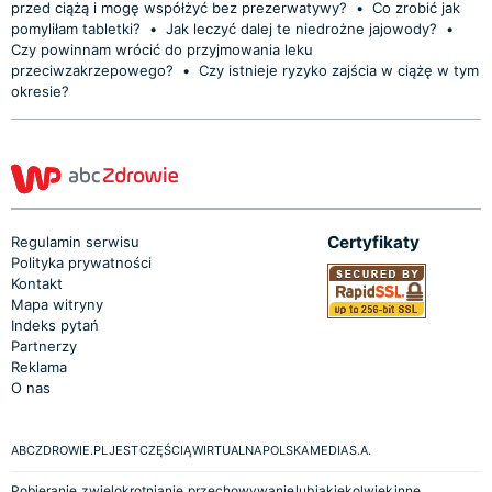
przed ciążą i mogę współżyć bez prezerwatywy?
•
Co zrobić jak
pomyliłam tabletki?
•
Jak leczyć dalej te niedrożne jajowody?
•
Czy powinnam wrócić do przyjmowania leku
przeciwzakrzepowego?
•
Czy istnieje ryzyko zajścia w ciążę w tym
okresie?
Certyfikaty
Regulamin serwisu
Polityka prywatności
Kontakt
Mapa witryny
Indeks pytań
Partnerzy
Reklama
O nas
ABCZDROWIE.PL JEST CZĘŚCIĄ WIRTUALNA POLSKA MEDIA S.A.
Pobieranie, zwielokrotnianie, przechowywanie lub jakiekolwiek inne