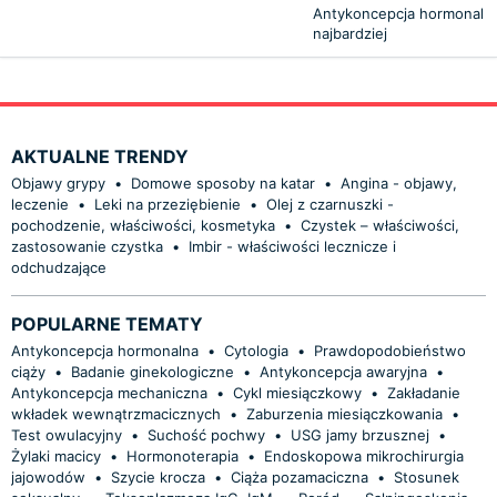
Antykoncepcja hormonalna 
najbardziej
AKTUALNE TRENDY
Objawy grypy
•
Domowe sposoby na katar
•
Angina - objawy,
leczenie
•
Leki na przeziębienie
•
Olej z czarnuszki -
pochodzenie, właściwości, kosmetyka
•
Czystek – właściwości,
zastosowanie czystka
•
Imbir - właściwości lecznicze i
odchudzające
POPULARNE TEMATY
Antykoncepcja hormonalna
•
Cytologia
•
Prawdopodobieństwo
ciąży
•
Badanie ginekologiczne
•
Antykoncepcja awaryjna
•
Antykoncepcja mechaniczna
•
Cykl miesiączkowy
•
Zakładanie
wkładek wewnątrzmacicznych
•
Zaburzenia miesiączkowania
•
Test owulacyjny
•
Suchość pochwy
•
USG jamy brzusznej
•
Żylaki macicy
•
Hormonoterapia
•
Endoskopowa mikrochirurgia
jajowodów
•
Szycie krocza
•
Ciąża pozamaciczna
•
Stosunek