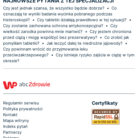
NAJNOWSZE PYTANIA Z TEJ SPECJALIZACJI
Czy jest jednak szansa, że wszystko będzie dobrze?
•
Co
oznaczają te wyniki badania wycinka pobranego podczas
histeroskopii?
•
Czy tabletki działają prawidłowo w tej sytuacji?
•
Czy zostanie zachowana ochrona antykoncepcyjna?
•
Czy
wielkość zarodka powinna mnie martwić?
•
Czy jestem chroniona
przed ciążą i mogę współżyć bez prezerwatywy?
•
Co zrobić jak
pomyliłam tabletki?
•
Jak leczyć dalej te niedrożne jajowody?
•
Czy powinnam wrócić do przyjmowania leku
przeciwzakrzepowego?
•
Czy istnieje ryzyko zajścia w ciążę w tym
okresie?
Certyfikaty
Regulamin serwisu
Polityka prywatności
Kontakt
Mapa witryny
Indeks pytań
Partnerzy
Reklama