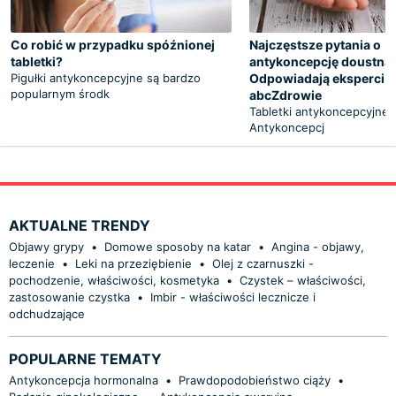
Co robić w przypadku spóźnionej
Najczęstsze pytania o
tabletki?
antykoncepcję doustną.
Pigułki antykoncepcyjne są bardzo
Odpowiadają eksperci 
popularnym środk
abcZdrowie
Tabletki antykoncepcyjne 
Antykoncepcj
AKTUALNE TRENDY
Objawy grypy
•
Domowe sposoby na katar
•
Angina - objawy,
leczenie
•
Leki na przeziębienie
•
Olej z czarnuszki -
pochodzenie, właściwości, kosmetyka
•
Czystek – właściwości,
zastosowanie czystka
•
Imbir - właściwości lecznicze i
odchudzające
POPULARNE TEMATY
Antykoncepcja hormonalna
•
Prawdopodobieństwo ciąży
•