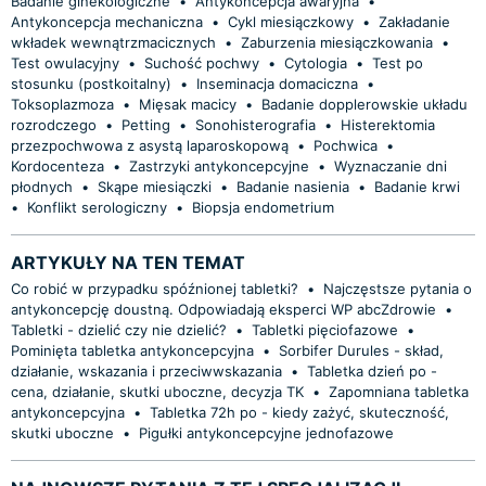
Badanie ginekologiczne
•
Antykoncepcja awaryjna
•
Antykoncepcja mechaniczna
•
Cykl miesiączkowy
•
Zakładanie
wkładek wewnątrzmacicznych
•
Zaburzenia miesiączkowania
•
Test owulacyjny
•
Suchość pochwy
•
Cytologia
•
Test po
stosunku (postkoitalny)
•
Inseminacja domaciczna
•
Toksoplazmoza
•
Mięsak macicy
•
Badanie dopplerowskie układu
rozrodczego
•
Petting
•
Sonohisterografia
•
Histerektomia
przezpochwowa z asystą laparoskopową
•
Pochwica
•
Kordocenteza
•
Zastrzyki antykoncepcyjne
•
Wyznaczanie dni
płodnych
•
Skąpe miesiączki
•
Badanie nasienia
•
Badanie krwi
•
Konflikt serologiczny
•
Biopsja endometrium
ARTYKUŁY NA TEN TEMAT
Co robić w przypadku spóźnionej tabletki?
•
Najczęstsze pytania o
antykoncepcję doustną. Odpowiadają eksperci WP abcZdrowie
•
Tabletki - dzielić czy nie dzielić?
•
Tabletki pięciofazowe
•
Pominięta tabletka antykoncepcyjna
•
Sorbifer Durules - skład,
działanie, wskazania i przeciwwskazania
•
Tabletka dzień po -
cena, działanie, skutki uboczne, decyzja TK
•
Zapomniana tabletka
antykoncepcyjna
•
Tabletka 72h po - kiedy zażyć, skuteczność,
skutki uboczne
•
Pigułki antykoncepcyjne jednofazowe