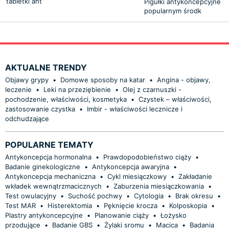
tabletki ant
Pigułki antykoncepcyjne s
popularnym środk
AKTUALNE TRENDY
Objawy grypy
•
Domowe sposoby na katar
•
Angina - objawy,
leczenie
•
Leki na przeziębienie
•
Olej z czarnuszki -
pochodzenie, właściwości, kosmetyka
•
Czystek – właściwości,
zastosowanie czystka
•
Imbir - właściwości lecznicze i
odchudzające
POPULARNE TEMATY
Antykoncepcja hormonalna
•
Prawdopodobieństwo ciąży
•
Badanie ginekologiczne
•
Antykoncepcja awaryjna
•
Antykoncepcja mechaniczna
•
Cykl miesiączkowy
•
Zakładanie
wkładek wewnątrzmacicznych
•
Zaburzenia miesiączkowania
•
Test owulacyjny
•
Suchość pochwy
•
Cytologia
•
Brak okresu
•
Test MAR
•
Histerektomia
•
Pęknięcie krocza
•
Kolposkopia
•
Plastry antykoncepcyjne
•
Planowanie ciąży
•
Łożysko
przodujące
•
Badanie GBS
•
Żylaki sromu
•
Macica
•
Badania