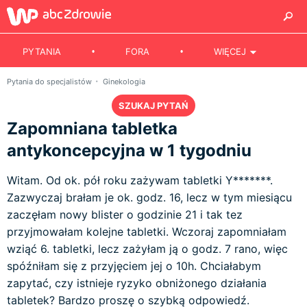
PYTANIA
FORA
WIĘCEJ
Pytania do specjalistów
Ginekologia
SZUKAJ PYTAŃ
Zapomniana tabletka
antykoncepcyjna w 1 tygodniu
Witam. Od ok. pół roku zażywam tabletki Y*******.
Zazwyczaj brałam je ok. godz. 16, lecz w tym miesiącu
zaczęłam nowy blister o godzinie 21 i tak tez
przyjmowałam kolejne tabletki. Wczoraj zapomniałam
wziąć 6. tabletki, lecz zażyłam ją o godz. 7 rano, więc
spóźniłam się z przyjęciem jej o 10h. Chciałabym
zapytać, czy istnieje ryzyko obniżonego działania
tabletek? Bardzo proszę o szybką odpowiedź.