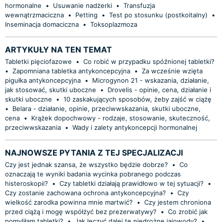
hormonalne
•
Usuwanie nadżerki
•
Transfuzja
wewnątrzmaciczna
•
Petting
•
Test po stosunku (postkoitalny)
•
Inseminacja domaciczna
•
Toksoplazmoza
ARTYKUŁY NA TEN TEMAT
Tabletki pięciofazowe
•
Co robić w przypadku spóźnionej tabletki?
•
Zapomniana tabletka antykoncepcyjna
•
Za wcześnie wzięta
pigułka antykoncepcyjna
•
Microgynon 21 - wskazania, działanie,
jak stosować, skutki uboczne
•
Drovelis - opinie, cena, działanie i
skutki uboczne
•
10 zaskakujących sposobów, żeby zajść w ciążę
•
Belara - działanie, opinie, przeciwwskazania, skutki uboczne,
cena
•
Krążek dopochwowy - rodzaje, stosowanie, skuteczność,
przeciwwskazania
•
Wady i zalety antykoncepcji hormonalnej
NAJNOWSZE PYTANIA Z TEJ SPECJALIZACJI
Czy jest jednak szansa, że wszystko będzie dobrze?
•
Co
oznaczają te wyniki badania wycinka pobranego podczas
histeroskopii?
•
Czy tabletki działają prawidłowo w tej sytuacji?
•
Czy zostanie zachowana ochrona antykoncepcyjna?
•
Czy
wielkość zarodka powinna mnie martwić?
•
Czy jestem chroniona
przed ciążą i mogę współżyć bez prezerwatywy?
•
Co zrobić jak
pomyliłam tabletki?
•
Jak leczyć dalej te niedrożne jajowody?
•