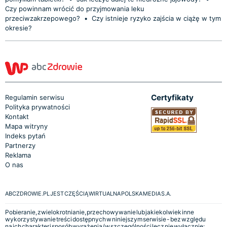
Czy powinnam wrócić do przyjmowania leku
przeciwzakrzepowego?
•
Czy istnieje ryzyko zajścia w ciążę w tym
okresie?
Certyfikaty
Regulamin serwisu
Polityka prywatności
Kontakt
Mapa witryny
Indeks pytań
Partnerzy
Reklama
O nas
ABCZDROWIE.PL JEST CZĘŚCIĄ WIRTUALNA POLSKA MEDIA S.A.
Pobieranie, zwielokrotnianie, przechowywanie lub jakiekolwiek inne
wykorzystywanie treści dostępnych w niniejszym serwisie - bez względu
na ich charakter i sposób wyrażenia (w szczególności lecz nie wyłącznie: