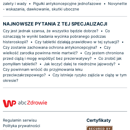
zalety i wady
•
Pigułki antykoncepcyjne jednofazowe
•
Novynette
- wskazania, dawkowanie, skutki uboczne
NAJNOWSZE PYTANIA Z TEJ SPECJALIZACJI
Czy jest jednak szansa, że wszystko będzie dobrze?
•
Co
oznaczają te wyniki badania wycinka pobranego podczas
histeroskopii?
•
Czy tabletki działają prawidłowo w tej sytuacji?
•
Czy zostanie zachowana ochrona antykoncepcyjna?
•
Czy
wielkość zarodka powinna mnie martwić?
•
Czy jestem chroniona
przed ciążą i mogę współżyć bez prezerwatywy?
•
Co zrobić jak
pomyliłam tabletki?
•
Jak leczyć dalej te niedrożne jajowody?
•
Czy powinnam wrócić do przyjmowania leku
przeciwzakrzepowego?
•
Czy istnieje ryzyko zajścia w ciążę w tym
okresie?
Certyfikaty
Regulamin serwisu
Polityka prywatności