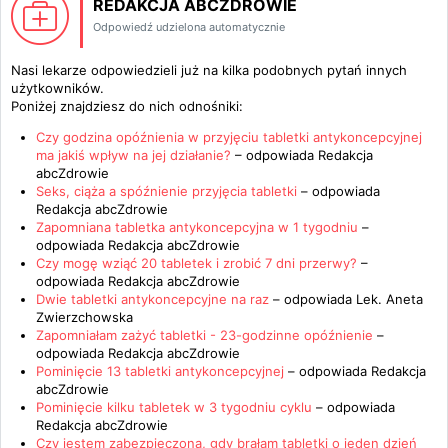
REDAKCJA ABCZDROWIE
Odpowiedź udzielona automatycznie
Nasi lekarze odpowiedzieli już na kilka podobnych pytań innych
użytkowników.
Poniżej znajdziesz do nich odnośniki:
Czy godzina opóźnienia w przyjęciu tabletki antykoncepcyjnej
ma jakiś wpływ na jej działanie?
– odpowiada
Redakcja
abcZdrowie
Seks, ciąża a spóźnienie przyjęcia tabletki
– odpowiada
Redakcja abcZdrowie
Zapomniana tabletka antykoncepcyjna w 1 tygodniu
–
odpowiada
Redakcja abcZdrowie
Czy mogę wziąć 20 tabletek i zrobić 7 dni przerwy?
–
odpowiada
Redakcja abcZdrowie
Dwie tabletki antykoncepcyjne na raz
– odpowiada
Lek. Aneta
Zwierzchowska
Zapomniałam zażyć tabletki - 23-godzinne opóźnienie
–
odpowiada
Redakcja abcZdrowie
Pominięcie 13 tabletki antykoncepcyjnej
– odpowiada
Redakcja
abcZdrowie
Pominięcie kilku tabletek w 3 tygodniu cyklu
– odpowiada
Redakcja abcZdrowie
Czy jestem zabezpieczona, gdy brałam tabletki o jeden dzień