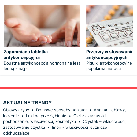
Zapomniana tabletka
Przerwy w stosowaniu p
antykoncepcyjna
antykoncepcyjnych
Doustna antykoncepcja hormonalna jest
Pigułki antykoncepcyjne t
jedną z najp
popularna metoda
AKTUALNE TRENDY
Objawy grypy
•
Domowe sposoby na katar
•
Angina - objawy,
leczenie
•
Leki na przeziębienie
•
Olej z czarnuszki -
pochodzenie, właściwości, kosmetyka
•
Czystek – właściwości,
zastosowanie czystka
•
Imbir - właściwości lecznicze i
odchudzające