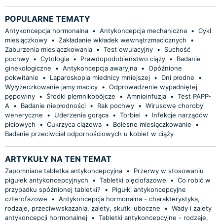
POPULARNE TEMATY
Antykoncepcja hormonalna
•
Antykoncepcja mechaniczna
•
Cykl
miesiączkowy
•
Zakładanie wkładek wewnątrzmacicznych
•
Zaburzenia miesiączkowania
•
Test owulacyjny
•
Suchość
pochwy
•
Cytologia
•
Prawdopodobieństwo ciąży
•
Badanie
ginekologiczne
•
Antykoncepcja awaryjna
•
Opóźnione
pokwitanie
•
Laparoskopia miednicy mniejszej
•
Dni płodne
•
Wyłyżeczkowanie jamy macicy
•
Odprowadzenie wypadniętej
pępowiny
•
Środki plemnikobójcze
•
Amnioinfuzja
•
Test PAPP-
A
•
Badanie niepłodności
•
Rak pochwy
•
Wirusowe choroby
weneryczne
•
Uderzenia gorąca
•
Torbiel
•
Infekcje narządów
płciowych
•
Cukrzyca ciążowa
•
Bolesne miesiączkowanie
•
Badanie przeciwciał odpornościowych u kobiet w ciąży
ARTYKUŁY NA TEN TEMAT
Zapomniana tabletka antykoncepcyjna
•
Przerwy w stosowaniu
pigułek antykoncepcyjnych
•
Tabletki pięciofazowe
•
Co robić w
przypadku spóźnionej tabletki?
•
Pigułki antykoncepcyjne
czterofazowe
•
Antykoncepcja hormonalna - charakterystyka,
rodzaje, przeciwwskazania, zalety, skutki uboczne
•
Wady i zalety
antykoncepcji hormonalnej
•
Tabletki antykoncepcyjne - rodzaje,