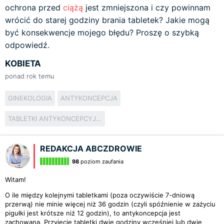
ochrona przed
ciążą
jest zmniejszona i czy powinnam
wrócić do starej godziny brania tabletek? Jakie mogą
być konsekwencje mojego błędu? Proszę o szybką
odpowiedź.
KOBIETA
ponad rok temu
GINEKOLOGIA
ANTYKONCEPCJA
TABLETKI ANTYKONCEPCYJNE
REDAKCJA ABCZDROWIE
98
poziom zaufania
Witam!
O ile między kolejnymi tabletkami (poza oczywiście 7-dniową
przerwą) nie minie więcej niż 36 godzin (czyli spóźnienie w zażyciu
pigułki jest krótsze niż 12 godzin), to antykoncepcja jest
zachowana. Przyjęcie tabletki dwie godziny wcześniej lub dwie