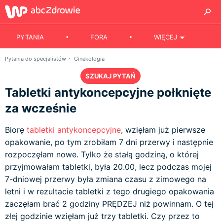
PYTANIA
FORA
WIĘCEJ
Pytania do specjalistów
Ginekologia
SZUKAJ PYTAŃ
Tabletki antykoncepcyjne połknięte
za wcześnie
Biorę
tabletki antykoncepcyjne
, wzięłam już pierwsze
opakowanie, po tym zrobiłam 7 dni przerwy i następnie
rozpoczęłam nowe. Tylko że stałą godziną, o której
przyjmowałam tabletki, była 20.00, lecz podczas mojej
7-dniowej przerwy była zmiana czasu z zimowego na
letni i w rezultacie tabletki z tego drugiego opakowania
zaczęłam brać 2 godziny PRĘDZEJ niż powinnam. O tej
złej godzinie wzięłam już trzy tabletki. Czy przez to